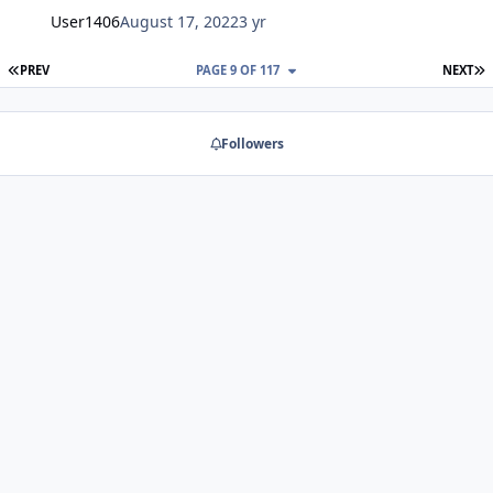
User1406
August 17, 2022
3 yr
FIRST PAGE
L
PREV
PAGE 9 OF 117
NEXT
Followers