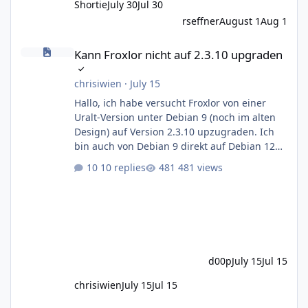
Shortie
July 30
Jul 30
rseffner
August 1
Aug 1
Kann Froxlor nicht auf 2.3.10 upgraden
Kann Froxlor nicht auf 2.3.10 upgraden
chrisiwien
·
July 15
Hallo, ich habe versucht Froxlor von einer
Uralt-Version unter Debian 9 (noch im alten
Design) auf Version 2.3.10 upzugraden. Ich
bin auch von Debian 9 direkt auf Debian 12
Bookworm gesprungen, das ging auch nicht
10 replies
481 views
ohne Querelen. Das neue Login-Panel von
Froxlor 2.3.10 war sichtbar, auch das
Dashboard, wo man links nur "froxlor
upgrade" sieht. Unten auf "proceed" geklickt,
Database integrity ok. Aber "Click here to
continue" führt mich nur wieder zur froxlor
d00p
July 15
Jul 15
update Seite. Ich habe in der Zwische
chrisiwien
July 15
Jul 15