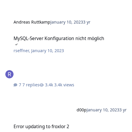
Andreas Ruttkamp
January 10, 2023
3 yr
MySQL-Server Konfiguration nicht möglich
MySQL-Server Konfiguration nicht möglich
rseffner
,
January 10, 2023
7 replies
3.4k views
d00p
January 10, 2023
3 yr
Error updating to froxlor 2
Error updating to froxlor 2