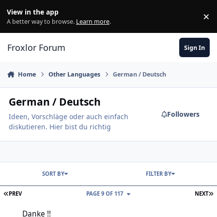
Skip to content
View in the app
×
Di
A better way to browse.
Learn more
.
Froxlor Forum
Sign In
Home
Other Languages
German / Deutsch
German / Deutsch
Followers
Ideen, Vorschläge oder auch einfach
diskutieren. Hier bist du richtig
SORT BY
FILTER BY
FIRST PAGE
L
PREV
PAGE 9 OF 117
NEXT
Danke !!
Danke !!