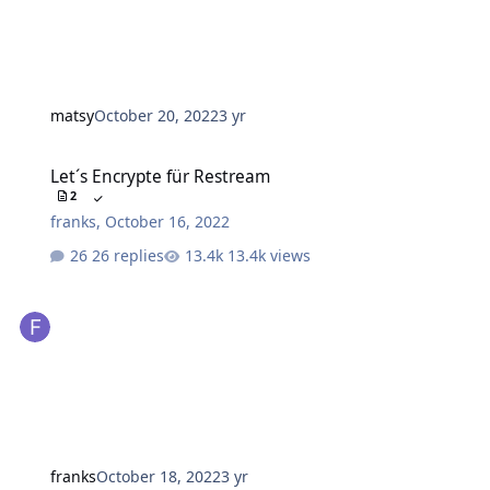
matsy
October 20, 2022
3 yr
Let´s Encrypte für Restream
Let´s Encrypte für Restream
2
franks
,
October 16, 2022
26 replies
13.4k views
franks
October 18, 2022
3 yr