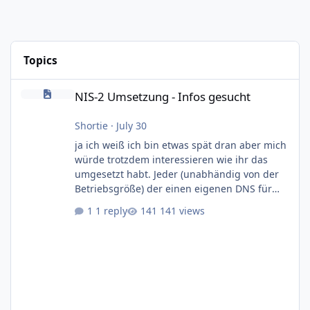
Topics
NIS-2 Umsetzung - Infos gesucht
NIS-2 Umsetzung - Infos gesucht
Shortie
·
July 30
ja ich weiß ich bin etwas spät dran aber mich
würde trotzdem interessieren wie ihr das
umgesetzt habt. Jeder (unabhändig von der
Betriebsgröße) der einen eigenen DNS für
seine Kundendomains betreibt fällt ja unter
1 reply
141 views
die NIS-2 Richtlinie. Zitat: Gemäß § 28 Absatz
1 Nr. 2 BSIG sind DNS-Diensteanbieter,
unabhängig ihrer Größe, verpflichtet die
Anforderungen nach §§ 30 ff. BSIG zu
erfüllen. Damit kommen Dinge wie
Registrierungspflicht beim BSI, erstellen
diverser Dokumentation wie Informationssich