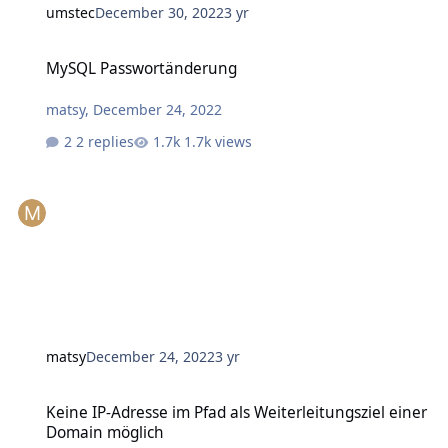
umstec
December 30, 2022
3 yr
MySQL Passwortänderung
MySQL Passwortänderung
matsy
,
December 24, 2022
2 replies
1.7k views
matsy
December 24, 2022
3 yr
Keine IP-Adresse im Pfad als Weiterleitungsziel einer Domain mög
Keine IP-Adresse im Pfad als Weiterleitungsziel einer
Domain möglich