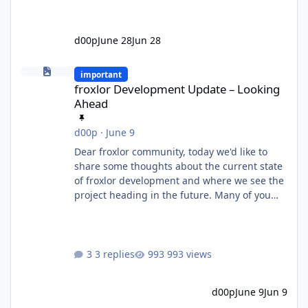
d00p
June 28
Jun 28
froxlor Development Update – Looking Ahead
important
froxlor Development Update – Looking
Ahead
d00p
·
June 9
Dear froxlor community, today we'd like to
share some thoughts about the current state
of froxlor development and where we see the
project heading in the future. Many of you
know that froxlor has been an open-source
project for a very long time. Some of us have
been maintaining and developing it for well
over a decade, through countless releases,
3 replies
993 views
feature additions, bug fixes and architectural
changes. Over the years, one thing has
d00p
June 9
Jun 9
always driven us: building something useful