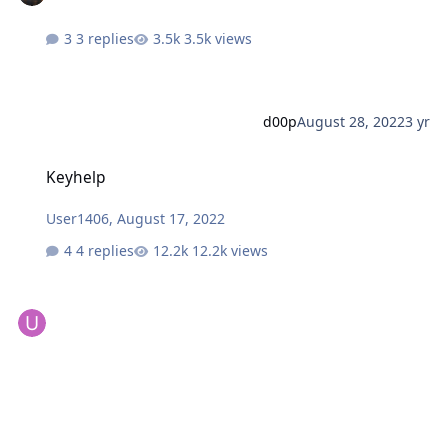
3 replies
3.5k views
d00p
August 28, 2022
3 yr
Keyhelp
Keyhelp
User1406
,
August 17, 2022
4 replies
12.2k views