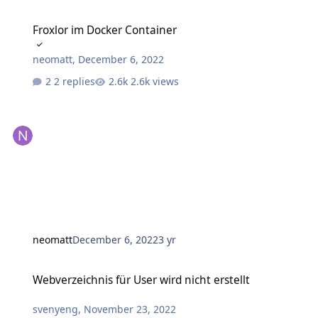
Froxlor im Docker Container
Froxlor im Docker Container
neomatt
,
December 6, 2022
2 replies
2.6k views
neomatt
December 6, 2022
3 yr
Webverzeichnis für User wird nicht erstellt
Webverzeichnis für User wird nicht erstellt
svenyeng
,
November 23, 2022