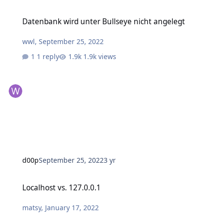
Datenbank wird unter Bullseye nicht angelegt
Datenbank wird unter Bullseye nicht angelegt
wwl
,
September 25, 2022
1 reply
1.9k views
d00p
September 25, 2022
3 yr
Localhost vs. 127.0.0.1
Localhost vs. 127.0.0.1
matsy
,
January 17, 2022