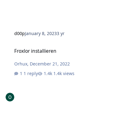
d00p
January 8, 2023
3 yr
Froxlor installieren
Froxlor installieren
Orhux
,
December 21, 2022
1 reply
1.4k views