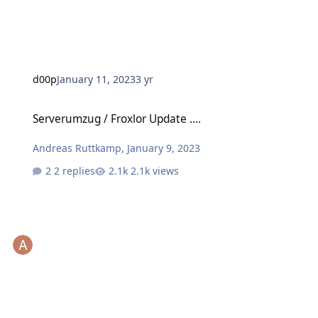
d00p
January 11, 2023
3 yr
Serverumzug / Froxlor Update ....
Serverumzug / Froxlor Update ....
Andreas Ruttkamp
,
January 9, 2023
2 replies
2.1k views