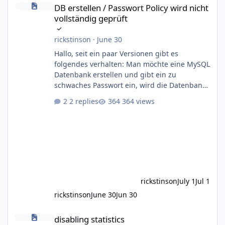
DB erstellen / Passwort Policy wird nicht vollständig geprüft
DB erstellen / Passwort Policy wird nicht
vollständig geprüft
rickstinson
·
June 30
Hallo, seit ein paar Versionen gibt es
folgendes verhalten: Man möchte eine MySQL
Datenbank erstellen und gibt ein zu
schwaches Passwort ein, wird die Datenbank
angelegt, aber der User nicht In diesem Fall
2 replies
364 views
lautet die Policy: 8 Zeichen, ein groß- und ein
kleinbuchstaben, aber keine Sonderzeichen
als Pflicht Erstellt man ein Passwort ohne
Sonderzeichen kommt folgende Meldung:
SQLSTATE[HY000]: General error: 1819 Your
password does not satisfy the current policy
requirements Die angelegte DB ist
rickstinson
July 1
Jul 1
rickstinson
June 30
Jun 30
disabling statistics
disabling statistics