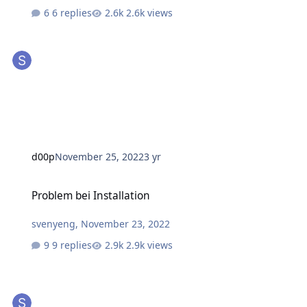
6 replies
2.6k views
d00p
November 25, 2022
3 yr
Problem bei Installation
Problem bei Installation
svenyeng
,
November 23, 2022
9 replies
2.9k views