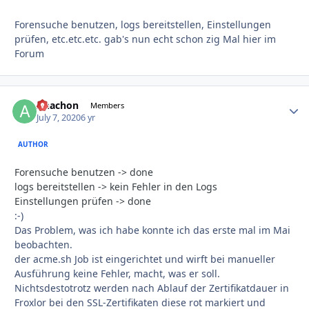
Forensuche benutzen, logs bereitstellen, Einstellungen
prüfen, etc.etc.etc. gab's nun echt schon zig Mal hier im
Forum
Anachon
Autho
Members
July 7, 2020
6 yr
AUTHOR
Forensuche benutzen -> done
logs bereitstellen -> kein Fehler in den Logs
Einstellungen prüfen -> done
:-)
Das Problem, was ich habe konnte ich das erste mal im Mai
beobachten.
der acme.sh Job ist eingerichtet und wirft bei manueller
Ausführung keine Fehler, macht, was er soll.
Nichtsdestotrotz werden nach Ablauf der Zertifikatdauer in
Froxlor bei den SSL-Zertifikaten diese rot markiert und