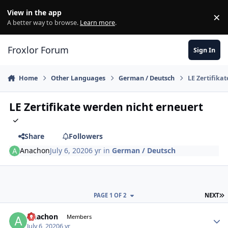
Skip to content
View in the app
×
Di
A better way to browse.
Learn more
.
Froxlor Forum
Sign In
Home
Other Languages
German / Deutsch
LE Zertifika
LE Zertifikate werden nicht erneuert
Share
Followers
Anachon
July 6, 2020
6 yr
in
German / Deutsch
L
PAGE 1 OF 2
NEXT
Anachon
Autho
Members
July 6, 2020
6 yr