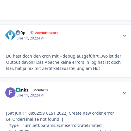
d00p
Autho
Administrators
June 11, 2022
4 yr
Du hast doch den cron mit --debug ausgeführt...wo ist der
Output davon? Das Apache keine errors in log hat ist doch
klar, hat ja nix mit Zertifikatsausstellung am Hut
franks
Autho
Members
June 11, 2022
4 yr
[Sat Jun 11 08:02:59 CEST 2022] Create new order error.
Le_OrderFinalize not found. {
"type": "urn:ietf:params:acme:error:rateLimited",