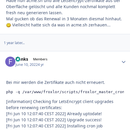
Habe nun acme.sh und alle Letsencrypt-Zertifikate aus der
Oberfläche gelöscht und alle Kunden nochmal komplett
fresh neu generieren lassen.
Mal gucken ob das Renewal in 3 Monaten diesmal hinhaut.
Vielleicht hatte sich da was in acme.sh zerhauen...
1 year later...
franks
Autho
Members
June 10, 2022
4 yr
Bei mir werden die Zertifikate auch nicht erneuert.
php -q /var/www/froxlor/scripts/froxlor_master_cronjo
[information] Checking for LetsEncrypt client upgrades
before renewing certificates:
[Fri Jun 10 12:07:40 CEST 2022] Already uptodate!
[Fri Jun 10 12:07:40 CEST 2022] Upgrade success!
[Fri Jun 10 12:07:40 CEST 2022] Installing cron job