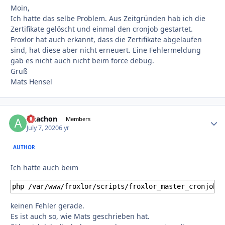
Moin,
Ich hatte das selbe Problem. Aus Zeitgründen hab ich die
Zertifikate gelöscht und einmal den cronjob gestartet.
Froxlor hat auch erkannt, dass die Zertifikate abgelaufen
sind, hat diese aber nicht erneuert. Eine Fehlermeldung
gab es nicht auch nicht beim force debug.
Gruß
Mats Hensel
Anachon
Autho
Members
July 7, 2020
6 yr
AUTHOR
Ich hatte auch beim
php /var/www/froxlor/scripts/froxlor_master_cronjob.p
keinen Fehler gerade.
Es ist auch so, wie Mats geschrieben hat.