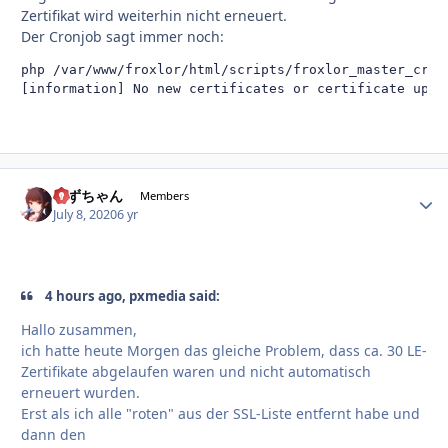
Zertifikat wird weiterhin nicht erneuert.
Der Cronjob sagt immer noch:
php /var/www/froxlor/html/scripts/froxlor_master_cronj
[information] No new certificates or certificate upda
すずちゃん
Autho
Members
July 8, 2020
6 yr
4 hours ago, pxmedia said:
Hallo zusammen,
ich hatte heute Morgen das gleiche Problem, dass ca. 30 LE-
Zertifikate abgelaufen waren und nicht automatisch
erneuert wurden.
Erst als ich alle "roten" aus der SSL-Liste entfernt habe und
dann den