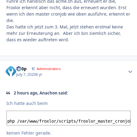
Führe ich händisch das acme.sh aus, erneuert er die,
Froxlor erkennt aber nicht, dass die erneuert wurden. Erst
wenn ich den master cronjob wie oben ausführe, erkennt er
die.
Das hatte ich jetzt zum 3. Mal, jetzt stehen erstmal keine
mehr zur Erneuterung an. Aber ich bin ziemlich sicher,
dass es wieder auftreten wird.
d00p
Autho
Administrators
July 7, 2020
6 yr
2 hours ago, Anachon said:
Ich hatte auch beim
php /var/www/froxlor/scripts/froxlor_master_cronjob.p
keinen Fehler gerade.