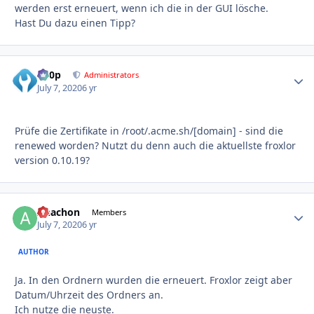
werden erst erneuert, wenn ich die in der GUI lösche.
Hast Du dazu einen Tipp?
d00p
Autho
Administrators
July 7, 2020
6 yr
Prüfe die Zertifikate in /root/.acme.sh/[domain] - sind die
renewed worden? Nutzt du denn auch die aktuellste froxlor
version 0.10.19?
Anachon
Autho
Members
July 7, 2020
6 yr
AUTHOR
Ja. In den Ordnern wurden die erneuert. Froxlor zeigt aber
Datum/Uhrzeit des Ordners an.
Ich nutze die neuste.