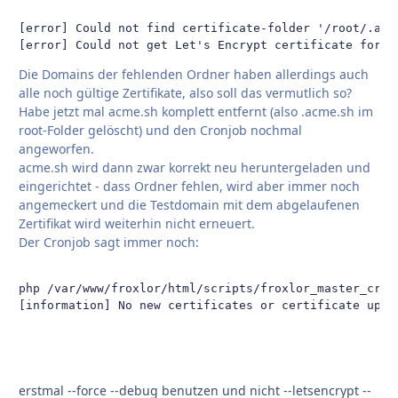
[error] Could not find certificate-folder '/root/.acme
[error] Could not get Let's Encrypt certificate for e
Die Domains der fehlenden Ordner haben allerdings auch
alle noch gültige Zertifikate, also soll das vermutlich so?
Habe jetzt mal acme.sh komplett entfernt (also .acme.sh im
root-Folder gelöscht) und den Cronjob nochmal
angeworfen.
acme.sh wird dann zwar korrekt neu heruntergeladen und
eingerichtet - dass Ordner fehlen, wird aber immer noch
angemeckert und die Testdomain mit dem abgelaufenen
Zertifikat wird weiterhin nicht erneuert.
Der Cronjob sagt immer noch:
php /var/www/froxlor/html/scripts/froxlor_master_cronj
[information] No new certificates or certificate upda
erstmal --force --debug benutzen und nicht --letsencrypt --