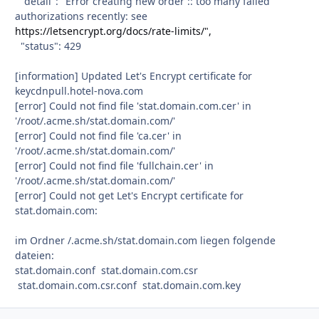
"detail": "Error creating new order :: too many failed
authorizations recently: see
https://letsencrypt.org/docs/rate-limits/",
"status": 429
[information] Updated Let's Encrypt certificate for
keycdnpull.hotel-nova.com
[error] Could not find file 'stat.domain.com.cer' in
'/root/.acme.sh/stat.domain.com/'
[error] Could not find file 'ca.cer' in
'/root/.acme.sh/stat.domain.com/'
[error] Could not find file 'fullchain.cer' in
'/root/.acme.sh/stat.domain.com/'
[error] Could not get Let's Encrypt certificate for
stat.domain.com:
im Ordner /.acme.sh/stat.domain.com liegen folgende
dateien:
stat.domain.conf stat.domain.com.csr
stat.domain.com.csr.conf stat.domain.com.key