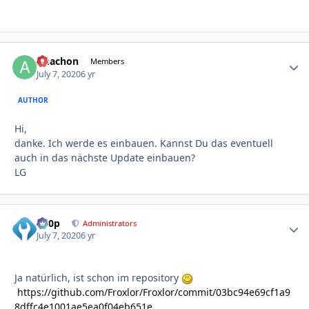
Anachon
Autho
Members
July 7, 2020
6 yr
AUTHOR
Hi,
danke. Ich werde es einbauen. Kannst Du das eventuell
auch in das nächste Update einbauen?
LG
d00p
Autho
Administrators
July 7, 2020
6 yr
Ja natürlich, ist schon im repository
https://github.com/Froxlor/Froxlor/commit/03bc94e69cf1a9
8dffc4e1001ae5ea0f04eb651e