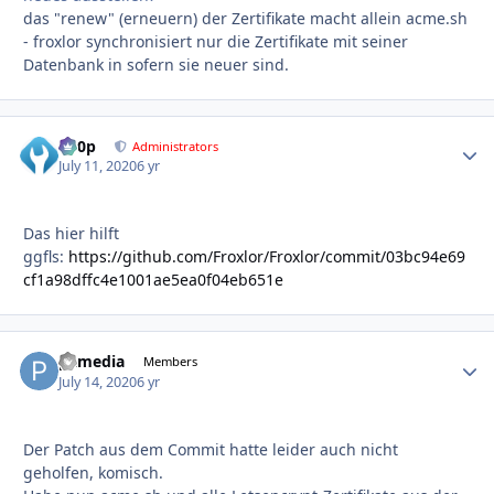
das "renew" (erneuern) der Zertifikate macht allein acme.sh
- froxlor synchronisiert nur die Zertifikate mit seiner
Datenbank in sofern sie neuer sind.
d00p
Autho
Administrators
July 11, 2020
6 yr
Das hier hilft
ggfls:
https://github.com/Froxlor/Froxlor/commit/03bc94e69
cf1a98dffc4e1001ae5ea0f04eb651e
pxmedia
Autho
Members
July 14, 2020
6 yr
Der Patch aus dem Commit hatte leider auch nicht
geholfen, komisch.