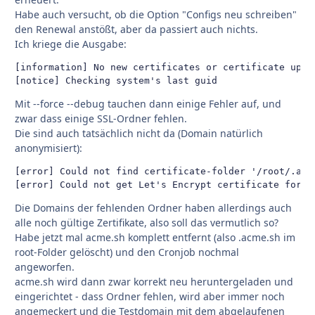
Habe auch versucht, ob die Option "Configs neu schreiben"
den Renewal anstößt, aber da passiert auch nichts.
Ich kriege die Ausgabe:
[information] No new certificates or certificate updat
[notice] Checking system's last guid
Mit --force --debug tauchen dann einige Fehler auf, und
zwar dass einige SSL-Ordner fehlen.
Die sind auch tatsächlich nicht da (Domain natürlich
anonymisiert):
[error] Could not find certificate-folder '/root/.acme
[error] Could not get Let's Encrypt certificate for e
Die Domains der fehlenden Ordner haben allerdings auch
alle noch gültige Zertifikate, also soll das vermutlich so?
Habe jetzt mal acme.sh komplett entfernt (also .acme.sh im
root-Folder gelöscht) und den Cronjob nochmal
angeworfen.
acme.sh wird dann zwar korrekt neu heruntergeladen und
eingerichtet - dass Ordner fehlen, wird aber immer noch
angemeckert und die Testdomain mit dem abgelaufenen