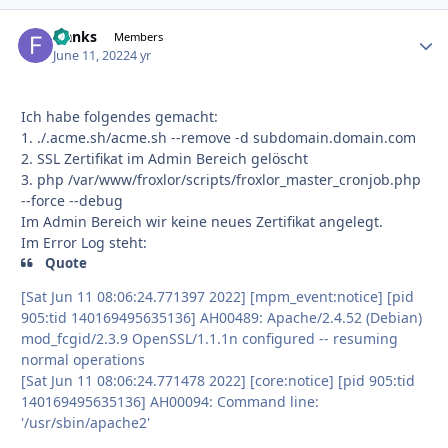
franks
Autho
Members
June 11, 2022
4 yr
Ich habe folgendes gemacht:
1. ./.acme.sh/acme.sh --remove -d subdomain.domain.com
2. SSL Zertifikat im Admin Bereich gelöscht
3. php /var/www/froxlor/scripts/froxlor_master_cronjob.php
--force --debug
Im Admin Bereich wir keine neues Zertifikat angelegt.
Im Error Log steht:
Quote
[Sat Jun 11 08:06:24.771397 2022] [mpm_event:notice] [pid
905:tid 140169495635136] AH00489: Apache/2.4.52 (Debian)
mod_fcgid/2.3.9 OpenSSL/1.1.1n configured -- resuming
normal operations
[Sat Jun 11 08:06:24.771478 2022] [core:notice] [pid 905:tid
140169495635136] AH00094: Command line:
'/usr/sbin/apache2'