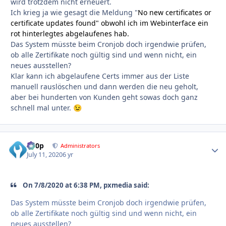
wird trotzdem nicht erneuert.
Ich krieg ja wie gesagt die Meldung "
No new certificates or
certificate updates found" obwohl ich im Webinterface ein
rot hinterlegtes abgelaufenes hab.
Das System müsste beim Cronjob doch irgendwie prüfen,
ob alle Zertifikate noch gültig sind und wenn nicht, ein
neues ausstellen?
Klar kann ich abgelaufene Certs immer aus der Liste
manuell rauslöschen und dann werden die neu geholt,
aber bei hunderten von Kunden geht sowas doch ganz
schnell mal unter.
😉
d00p
Autho
Administrators
July 11, 2020
6 yr
On 7/8/2020 at 6:38 PM, pxmedia said:
Das System müsste beim Cronjob doch irgendwie prüfen,
ob alle Zertifikate noch gültig sind und wenn nicht, ein
neues ausstellen?