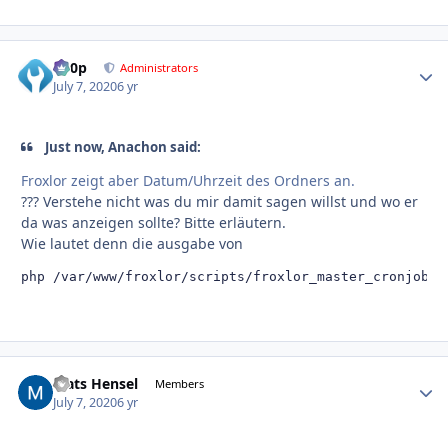
d00p
Autho
Administrators
July 7, 2020
6 yr
Just now, Anachon said:
Froxlor zeigt aber Datum/Uhrzeit des Ordners an.
??? Verstehe nicht was du mir damit sagen willst und wo er
da was anzeigen sollte? Bitte erläutern.
Wie lautet denn die ausgabe von
php /var/www/froxlor/scripts/froxlor_master_cronjob.p
Mats Hensel
Autho
Members
July 7, 2020
6 yr