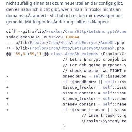
nicht zufällig einen task zum neuerstellen der configs gibt,
den es natürlich nicht gibt, wenn man in froxlor nichts an
domains o.Ä. ändert - vllt hab ich es bei mir deswegen nie
gemerkt. Mit folgender Änderung sollte es klappen:
diff 
--
git a
/
lib
/
Froxlor
/
Cron
/
Http
/
LetsEncrypt
/
AcmeSh
index aeeb3a32
..
e0e152c9 
100644
---
 a
/
lib
/
Froxlor
/
Cron
/
Http
/
LetsEncrypt
/
AcmeSh
.
+++
 b
/
lib
/
Froxlor
/
Cron
/
Http
/
LetsEncrypt
/
AcmeSh
.
@@
-
59
,
8
+
59
,
11
@@
class
AcmeSh
extends
 \Froxlor\Cron
// Let's Encrypt cronjob is c
// For debugging purposes you
// check whether we MIGHT nee
-
                       $needRenew 
=
self
::
issueDomai
-
if
(
$needRenew 
||
self
::
issue
+
                       $issue_froxlor 
=
self
::
issueF
+
                       $issue_domains 
=
self
::
issueD
+
                       $renew_froxlor 
=
self
::
renewF
+
                       $renew_domains 
=
self
::
renewD
+
if
(
$issue_froxlor 
||
 $issue_
// insert task to gen
                                \Froxlor\System\Cronj
}