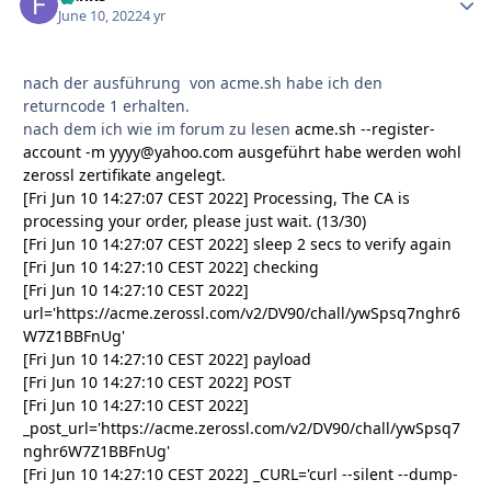
June 10, 2022
4 yr
nach der ausführung von acme.sh habe ich den
returncode 1 erhalten.
nach dem ich wie im forum zu lesen
acme.sh --register-
account -m yyyy@yahoo.com ausgeführt habe werden wohl
zerossl zertifikate angelegt.
[Fri Jun 10 14:27:07 CEST 2022] Processing, The CA is
processing your order, please just wait. (13/30)
[Fri Jun 10 14:27:07 CEST 2022] sleep 2 secs to verify again
[Fri Jun 10 14:27:10 CEST 2022] checking
[Fri Jun 10 14:27:10 CEST 2022]
url='https://acme.zerossl.com/v2/DV90/chall/ywSpsq7nghr6
W7Z1BBFnUg'
[Fri Jun 10 14:27:10 CEST 2022] payload
[Fri Jun 10 14:27:10 CEST 2022] POST
[Fri Jun 10 14:27:10 CEST 2022]
_post_url='https://acme.zerossl.com/v2/DV90/chall/ywSpsq7
nghr6W7Z1BBFnUg'
[Fri Jun 10 14:27:10 CEST 2022] _CURL='curl --silent --dump-