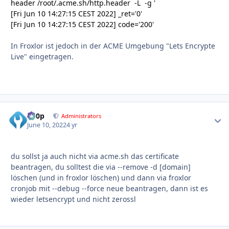
header /root/.acme.sh/http.header -L -g '
[Fri Jun 10 14:27:15 CEST 2022] _ret='0'
[Fri Jun 10 14:27:15 CEST 2022] code='200'
In Froxlor ist jedoch in der ACME Umgebung "Lets Encrypte
Live" eingetragen.
d00p
Autho
Administrators
June 10, 2022
4 yr
du sollst ja auch nicht via acme.sh das certificate
beantragen, du solltest die via --remove -d [domain]
löschen (und in froxlor löschen) und dann via froxlor
cronjob mit --debug --force neue beantragen, dann ist es
wieder letsencrypt und nicht zerossl