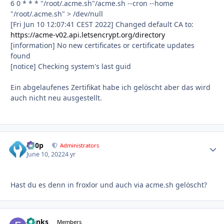
6 0 * * * "/root/.acme.sh"/acme.sh --cron --home
"/root/.acme.sh" > /dev/null
[Fri Jun 10 12:07:41 CEST 2022] Changed default CA to:
https://acme-v02.api.letsencrypt.org/directory
[information] No new certificates or certificate updates
found
[notice] Checking system's last guid
Ein abgelaufenes Zertifikat habe ich gelöscht aber das wird
auch nicht neu ausgestellt.
d00p
Autho
Administrators
June 10, 2022
4 yr
Hast du es denn in froxlor und auch via acme.sh gelöscht?
franks
Autho
Members