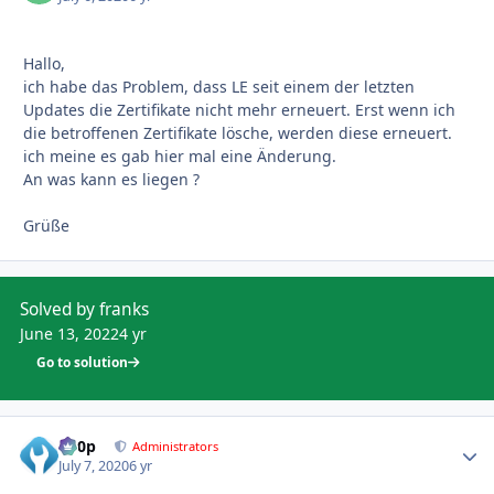
Hallo,
ich habe das Problem, dass LE seit einem der letzten
Updates die Zertifikate nicht mehr erneuert. Erst wenn ich
die betroffenen Zertifikate lösche, werden diese erneuert.
ich meine es gab hier mal eine Änderung.
An was kann es liegen ?
Grüße
Solved by franks
June 13, 2022
4 yr
Go to solution
d00p
Autho
Administrators
July 7, 2020
6 yr