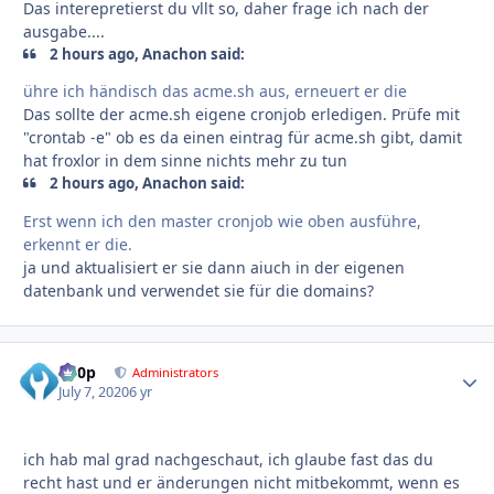
Das interepretierst du vllt so, daher frage ich nach der
ausgabe....
2 hours ago, Anachon said:
ühre ich händisch das acme.sh aus, erneuert er die
Das sollte der acme.sh eigene cronjob erledigen. Prüfe mit
"crontab -e" ob es da einen eintrag für acme.sh gibt, damit
hat froxlor in dem sinne nichts mehr zu tun
2 hours ago, Anachon said:
Erst wenn ich den master cronjob wie oben ausführe,
erkennt er die.
ja und aktualisiert er sie dann aiuch in der eigenen
datenbank und verwendet sie für die domains?
d00p
Autho
Administrators
July 7, 2020
6 yr
ich hab mal grad nachgeschaut, ich glaube fast das du
recht hast und er änderungen nicht mitbekommt, wenn es