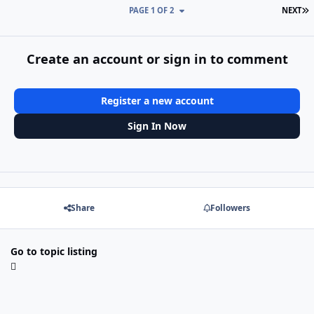
L
PAGE 1 OF 2
NEXT
Create an account or sign in to comment
Register a new account
Sign In Now
Share
Followers
Go to topic listing