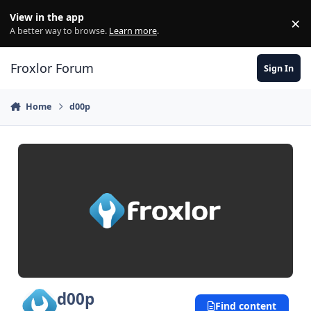
Skip to content
View in the app
×
Di
A better way to browse.
Learn more
.
Froxlor Forum
Sign In
Home
d00p
d00p
Find content