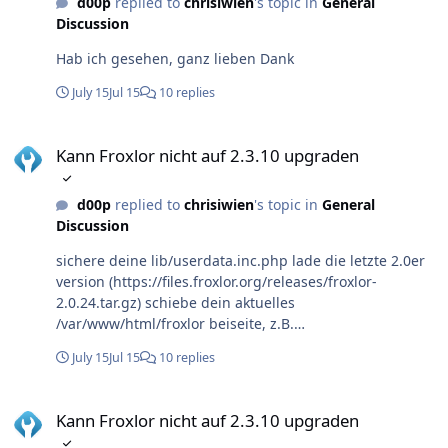
d00p
replied to
chrisiwien
's topic in
General
Discussion
Hab ich gesehen, ganz lieben Dank
July 15
Jul 15
10 replies
Kann Froxlor nicht auf 2.3.10 upgraden
Kann Froxlor nicht auf 2.3.10 upgraden
d00p
replied to
chrisiwien
's topic in
General
Discussion
sichere deine lib/userdata.inc.php lade die letzte 2.0er
version (https://files.froxlor.org/releases/froxlor-
2.0.24.tar.gz) schiebe dein aktuelles
/var/www/html/froxlor beiseite, z.B.
/var/www/html/froxlor-2.3 entpacke die 2.0.24 nach
July 15
Jul 15
10 replies
/var/www/html/froxlor schiebe deine userdata.inc.php
wieder nach lib/ in dem ordner mache die updates
Kann Froxlor nicht auf 2.3.10 upgraden
switch dann deinen /var/www/html/froxlor-2.3 wieder
Kann Froxlor nicht auf 2.3.10 upgraden
zu /var/www/html/froxlor (den anderen kannst du