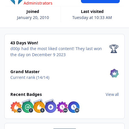
Administrators
Joined
Last visited
January 20, 2010
Tuesday at 10:33 AM
43 Days Won!
43 Days Won!
🏆
d00p had the most liked content!
They last won
the day on December 9 2023
View all
Grand Master
Current rank (14/14)
View all
Recent Badges
View all
RARE
RARE
RARE