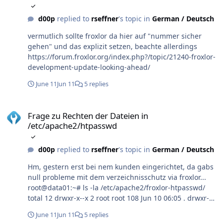
d00p
replied to
rseffner
's topic in
German / Deutsch
vermutlich sollte froxlor da hier auf "nummer sicher
gehen" und das explizit setzen, beachte allerdings
https://forum.froxlor.org/index.php?/topic/21240-froxlor-
development-update-looking-ahead/
June 11
Jun 11
5 replies
Frage zu Rechten der Dateien in /etc/apache2/htpasswd
Frage zu Rechten der Dateien in
/etc/apache2/htpasswd
d00p
replied to
rseffner
's topic in
German / Deutsch
Hm, gestern erst bei nem kunden eingerichtet, da gabs
null probleme mit dem verzeichnisschutz via froxlor...
root@data01:~# ls -la /etc/apache2/froxlor-htpasswd/
total 12 drwxr-x--x 2 root root 108 Jun 10 06:05 . drwxr-
xr-x 9 root root 4096 Feb 6 12:57 .. -rw-r--r-- 1 root root
June 11
Jun 11
5 replies
70 Jun 10 06:05 1-