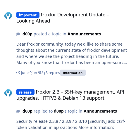
b47d7fd9600f708966f7ceb5f1f0bf81.htpasswd -rw-r--r--
froxlor Development Update – Looking Ahead
1 root root 65 Jun 10 06:05 2-
froxlor Development Update –
important
1f63ad5a0c24c416f9a98710981de4d1.htpasswdganz
Looking Ahead
normal so wie es seit jahren problemlos funktioniert
(gibt ja für jeden kunden auch std.mäßig den
d00p
posted a topic in
Announcements
verzeichnisschutz auf die statistiken)
Dear froxlor community, today we'd like to share some
thoughts about the current state of froxlor development
and where we see the project heading in the future.
Many of you know that froxlor has been an open-source
project for a very long time. Some of us have been
June 9
Jun 9
3 replies
information
maintaining and developing it for well over a decade,
through countless releases, feature additions, bug fixes
froxlor 2.3 – SSH-key management, API upgrades, HTTP/3 & Debian
and architectural changes. Over the years, one thing
froxlor 2.3 – SSH-key management, API
release
has always driven us: building something useful while
upgrades, HTTP/3 & Debian 13 support
actually enjoying the process. Recently, however, the
nature of project maintenance has changed
d00p
replied to
d00p
's topic in
Announcements
significantly. Like many other open-source projects, we
are receiving an increasing number of security reports
Security release 2.3.8 / 2.3.9 / 2.3.10 [Security] add csrf-
generated or heavily assisted by AI tools. While some of
token validation in ajax-actions More information:
these reports identify legitimate issues and are