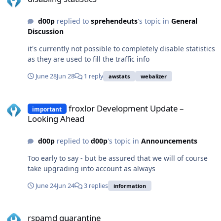
d00p
replied to
sprehendeuts
's topic in
General
Discussion
it's currently not possible to completely disable statistics
as they are used to fill the traffic info
June 28
Jun 28
1 reply
awstats
webalizer
froxlor Development Update – Looking Ahead
froxlor Development Update –
important
Looking Ahead
d00p
replied to
d00p
's topic in
Announcements
Too early to say - but be assured that we will of course
take upgrading into account as always
June 24
Jun 24
3 replies
information
rspamd quarantine
rspamd quarantine