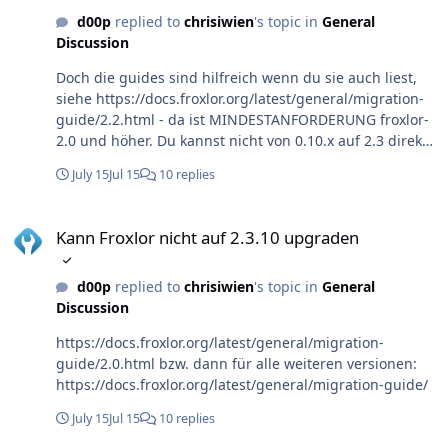
optional als backup umbenennen) mach wieder alle
d00p
replied to
chrisiwien
's topic in
General
updates und nein, lösche bitte auf keinen fall manuell
Discussion
irgendwelche tabellen
Doch die guides sind hilfreich wenn du sie auch liest,
siehe https://docs.froxlor.org/latest/general/migration-
guide/2.2.html - da ist MINDESTANFORDERUNG froxlor-
2.0 und höher. Du kannst nicht von 0.10.x auf 2.3 direkt -
die update files sind nicht mehr dabei, das zeug ist
July 15
Jul 15
10 replies
JAHRE alt
Kann Froxlor nicht auf 2.3.10 upgraden
Kann Froxlor nicht auf 2.3.10 upgraden
d00p
replied to
chrisiwien
's topic in
General
Discussion
https://docs.froxlor.org/latest/general/migration-
guide/2.0.html bzw. dann für alle weiteren versionen:
https://docs.froxlor.org/latest/general/migration-guide/
July 15
Jul 15
10 replies