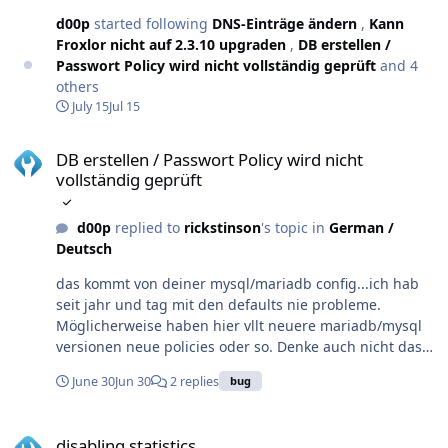
d00p
started following
DNS-Einträge ändern
,
Kann
Froxlor nicht auf 2.3.10 upgraden
,
DB erstellen /
Passwort Policy wird nicht vollständig geprüft
and 4
others
July 15
Jul 15
DB erstellen / Passwort Policy wird nicht vollständig geprüft
DB erstellen / Passwort Policy wird nicht
vollständig geprüft
d00p
replied to
rickstinson
's topic in
German /
Deutsch
das kommt von deiner mysql/mariadb config...ich hab
seit jahr und tag mit den defaults nie probleme.
Möglicherweise haben hier vllt neuere mariadb/mysql
versionen neue policies oder so. Denke auch nicht das
es an den fehlenden Sonderzeichen, sondern viel mehr
June 30
Jun 30
2 replies
bug
an den kurzen 8 Zeichen liegt
disabling statistics
disabling statistics