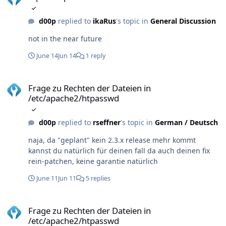
d00p
replied to
ikaRus
's topic in
General Discussion
not in the near future
June 14
Jun 14
1 reply
Frage zu Rechten der Dateien in /etc/apache2/htpasswd
Frage zu Rechten der Dateien in
/etc/apache2/htpasswd
d00p
replied to
rseffner
's topic in
German / Deutsch
naja, da "geplant" kein 2.3.x release mehr kommt
kannst du natürlich für deinen fall da auch deinen fix
rein-patchen, keine garantie natürlich
June 11
Jun 11
5 replies
Frage zu Rechten der Dateien in /etc/apache2/htpasswd
Frage zu Rechten der Dateien in
/etc/apache2/htpasswd