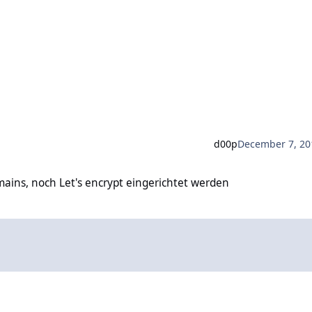
d00p
December 7, 20
et's encrypt eingerichtet werden
ns, noch Let's encrypt eingerichtet werden