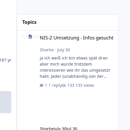
Topics
NIS-2 Umsetzung - Infos gesucht
NIS-2 Umsetzung - Infos gesucht
Shortie
·
July 30
ja ich weiß ich bin etwas spät dran
18
7 yr
aber mich würde trotzdem
interessieren wie ihr das umgesetzt
habt. Jeder (unabhändig von der
Betriebsgröße) der einen eigenen
1 reply
133 views
DNS für seine Kundendomains
betreibt fällt ja unter die NIS-2
Richtlinie. Zitat: Gemäß § 28 Absatz 1
Nr. 2 BSIG sind DNS-Diensteanbieter,
unabhängig ihrer Größe, verpflichtet
die Anforderungen nach §§ 30 ff.
BSIG zu erfüllen. Damit kommen
Shortie
July 30
Jul 30