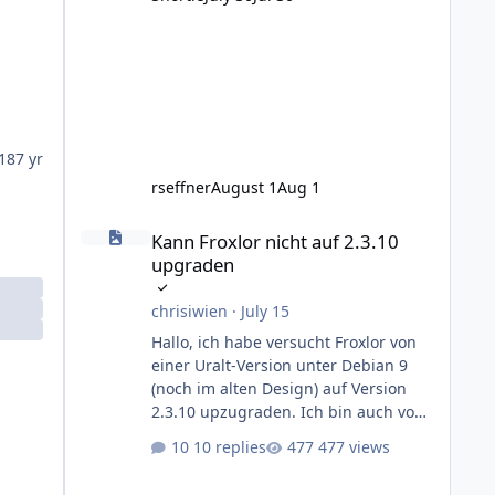
Dinge wie Registrierungspflicht beim
BSI, erstellen diverser Dokumentation
wie Informationssich
18
7 yr
rseffner
August 1
Aug 1
Kann Froxlor nicht auf 2.3.10 upgraden
Kann Froxlor nicht auf 2.3.10
upgraden
chrisiwien
·
July 15
Hallo, ich habe versucht Froxlor von
einer Uralt-Version unter Debian 9
(noch im alten Design) auf Version
2.3.10 upzugraden. Ich bin auch von
Debian 9 direkt auf Debian 12
10 replies
477 views
Bookworm gesprungen, das ging
auch nicht ohne Querelen. Das neue