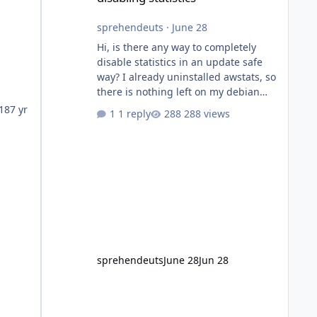
sprehendeuts
·
June 28
Hi, is there any way to completely
disable statistics in an update safe
way? I already uninstalled awstats, so
there is nothing left on my debian
server. Froxlor still creates
18
7 yr
1 reply
288 views
folders/configs as I did not find any
place to disable statistics.
sprehendeuts
June 28
Jun 28