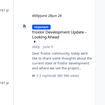
18
7 yr
d00p
June 28
Jun 28
froxlor Development Update – Looking Ahead
important
froxlor Development Update –
Looking Ahead
d00p
·
June 9
Dear froxlor community, today we'd
like to share some thoughts about the
current state of froxlor development
and where we see the project
heading in the future. Many of you
3 replies
980 views
know that froxlor has been an open-
18
7 yr
source project for a very long time.
Some of us have been maintaining
and developing it for well over a
decade, through countless releases,
feature additions, bug fixes and