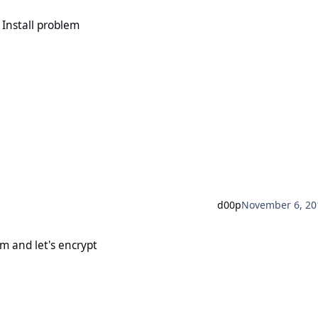
oblem
 Install problem
d00p
November 6, 20
s encrypt
m and let's encrypt