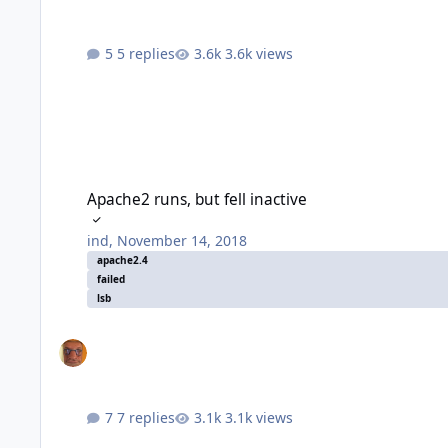
5 replies
3.6k views
Apache2 runs, but fell inactive
Apache2 runs, but fell inactive
ind
,
November 14, 2018
apache2.4
failed
lsb
7 replies
3.1k views