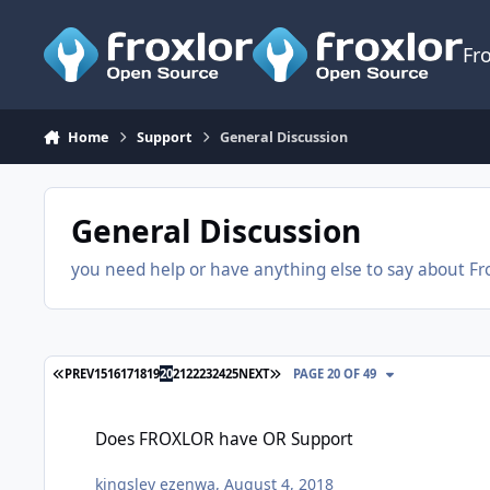
Skip to content
Fr
Home
Support
General Discussion
General Discussion
you need help or have anything else to say about Fro
FIRST PAGE
LAST PAGE
PREV
15
16
17
18
19
20
21
22
23
24
25
NEXT
PAGE 20 OF 49
Does FROXLOR have OR Support
Does FROXLOR have OR Support
kingsley ezenwa
,
August 4, 2018