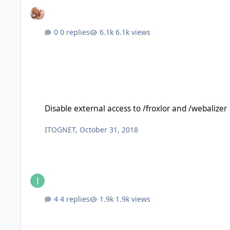
0 replies
6.1k views
Disable external access to /froxlor and /webalizer
Disable external access to /froxlor and /webalizer
ITOGNET
,
October 31, 2018
4 replies
1.9k views