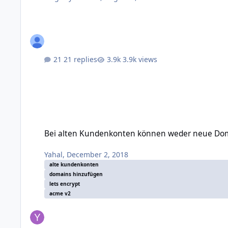
21 replies
3.9k views
Bei alten Kundenkonten können weder neue Domains, noch L
Bei alten Kundenkonten können weder neue Domai
Yahal
,
December 2, 2018
alte kundenkonten
domains hinzufügen
lets encrypt
acme v2