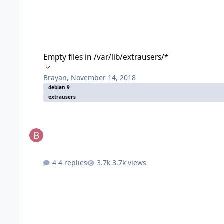
Empty files in /var/lib/extrausers/*
Empty files in /var/lib/extrausers/*
Brayan
,
November 14, 2018
debian 9
extrausers
4 replies
3.7k views