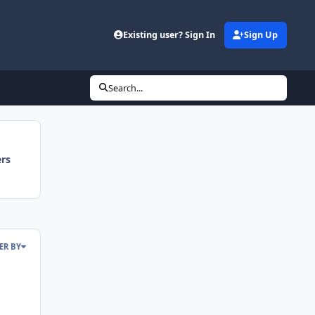
d
Existing user? Sign In
Sign Up
Search...
ers
TER BY