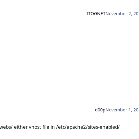
ITOGNET
November 2, 20
d00p
November 1, 20
r vhost file in /etc/apache2/sites-enabled/
/webs/ either vhost file in /etc/apache2/sites-enabled/