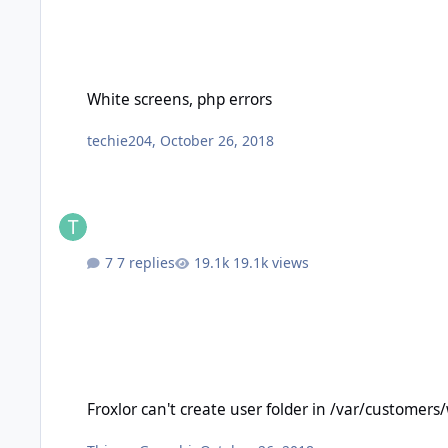
White screens, php errors
White screens, php errors
techie204
,
October 26, 2018
7 replies
19.1k views
Froxlor can't create user folder in /var/customers/webs/ eithe
Froxlor can't create user folder in /var/customers