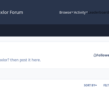
oxlor Forum
Browse
Activity
Leaderboar
Follow
xlor? then post it here.
SORT BY
FIL