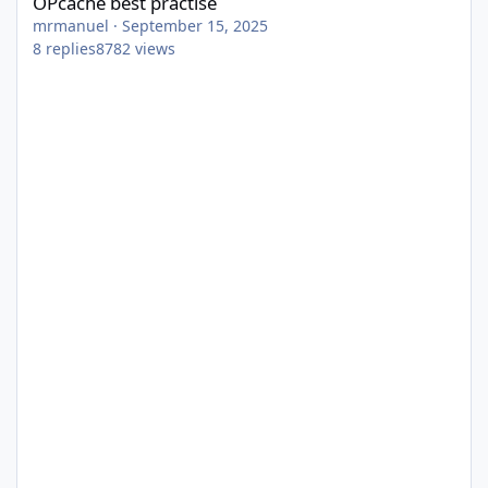
OPcache best practise
mrmanuel
·
September 15, 2025
8
replies
8782
views