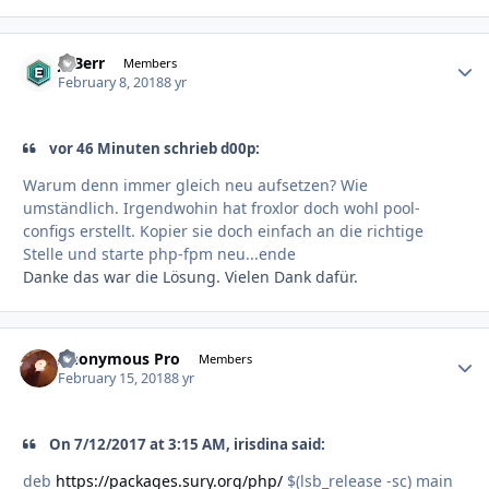
JoBerr
Autho
Members
February 8, 2018
8 yr
vor 46 Minuten schrieb d00p:
Warum denn immer gleich neu aufsetzen? Wie
umständlich. Irgendwohin hat froxlor doch wohl pool-
configs erstellt. Kopier sie doch einfach an die richtige
Stelle und starte php-fpm neu...ende
Danke das war die Lösung. Vielen Dank dafür.
Anonymous Pro
Autho
Members
February 15, 2018
8 yr
On 7/12/2017 at 3:15 AM, irisdina said:
deb
https://packages.sury.org/php/
$(lsb_release -sc) main