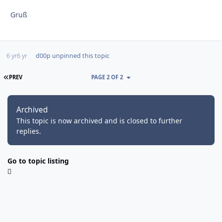
Gruß
6 yr
6 yr
d00p
unpinned this topic
FIRST PAGE
PREV
PAGE 2 OF 2
Archived
This topic is now archived and is closed to further
replies.
Go to topic listing