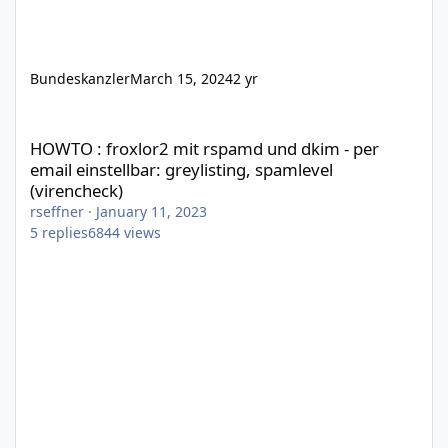
Bundeskanzler
March 15, 2024
2 yr
HOWTO : froxlor2 mit rspamd und dkim - per email einstellbar: g
HOWTO : froxlor2 mit rspamd und dkim - per
email einstellbar: greylisting, spamlevel
(virencheck)
rseffner
·
January 11, 2023
5
replies
6844
views