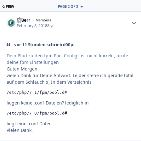
FIRST PAGE
PREV
PAGE 2 OF 2
JoBerr
Autho
Members
February 8, 2018
8 yr
vor 11 Stunden schrieb d00p:
Dein Pfad zu den fpm Pool Configs ist nicht korrekt, prüfe
deine fpm Einstellungen
Guten Morgen,
vielen Dank für Deine Antwort. Leider stehe ich gerade total
auf dem Schlauch :(. In dem Verzeichnis
/etc/php/7.1/fpm/pool.d#
liegen keine .conf-Dateien? lediglich in
/etc/php/7.0/fpm/pool.d#
liegt eine .conf Datei.
Vielen Dank.