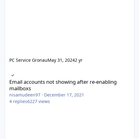
PC Service Gronau
May 31, 2024
2 yr
Email accounts not showing after re-enabling mailboxs
Email accounts not showing after re-enabling
mailboxs
nisamudeen97
·
December 17, 2021
4
replies
6227
views