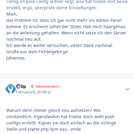
config im pool-config ordner liegt, also hat froxlor dort keine
erstellt, ergo, überprüfe deine Einstellungen
Moin,
das Problem ist, dass ich gar nicht mehr ins Admin Panel
komme. Es erscheint sofort der 502er. Hab mich haargenau
an die Anleitung gehalten. Wenn nicht setze ich den Server
nochmal neu auf.
Ich werde es weiter versuchen, vielen Dank nochmal.
Grüße aus dem Fichtelgebirge.
Johannes
d00p
Autho
Administrators
February 8, 2018
8 yr
Warum denn immer gleich neu aufsetzen? Wie
umständlich. Irgendwohin hat froxlor doch wohl pool-
configs erstellt. Kopier sie doch einfach an die richtige
Stelle und starte php-fpm neu...ende