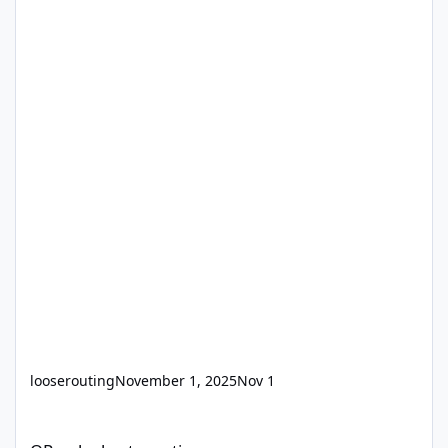
looserouting
November 1, 2025
Nov 1
OPcache best practise