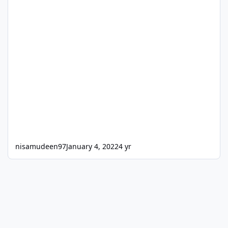
nisamudeen97
January 4, 2022
4 yr