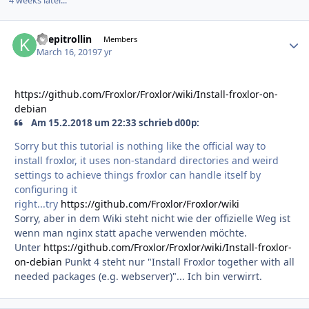
4 weeks later...
keepitrollin
Autho
Members
March 16, 2019
7 yr
https://github.com/Froxlor/Froxlor/wiki/Install-froxlor-on-
debian
Am 15.2.2018 um 22:33 schrieb d00p:
Sorry but this tutorial is nothing like the official way to
install froxlor, it uses non-standard directories and weird
settings to achieve things froxlor can handle itself by
configuring it
right...try
https://github.com/Froxlor/Froxlor/wiki
Sorry, aber in dem Wiki steht nicht wie der offizielle Weg ist
wenn man nginx statt apache verwenden möchte.
Unter
https://github.com/Froxlor/Froxlor/wiki/Install-froxlor-
on-debian
Punkt 4 steht nur "Install Froxlor together with all
needed packages (e.g. webserver)"... Ich bin verwirrt.