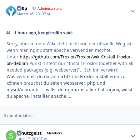
d00p
Autho
Administrators
March 16, 2019
7 yr
1 hour ago, keepitrollin said:
Sorry, aber in dem Wiki steht nicht wie der offizielle Weg ist
wenn man nginx statt apache verwenden möchte.
Unter
https://github.com/Froxlor/Froxlor/wiki/Install-froxlor-
on-debian
Punkt 4 steht nur "Install Froxlor together with all
needed packages (e.g. webserver)"... Ich bin verwirrt.
Was verstehst du daran nicht? Um Froxlor installieren zu
können brauchst du einen webserver, php und
mysql/mariadb .... willst du nginx installier halt nginx, willst
du apache, installier apache....
2 months later...
Schutzgeist
Autho
Members
June 17, 2019
7 yr