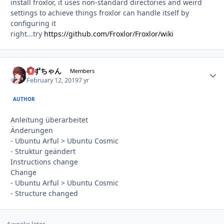
install froxlor, it uses non-standard directories and weird
settings to achieve things froxlor can handle itself by
configuring it
right...try
https://github.com/Froxlor/Froxlor/wiki
すずちゃん
Autho
Members
February 12, 2019
7 yr
AUTHOR
Anleitung überarbeitet
Änderungen
- Ubuntu Arful > Ubuntu Cosmic
- Struktur geändert
Instructions change
Change
- Ubuntu Arful > Ubuntu Cosmic
- Structure changed