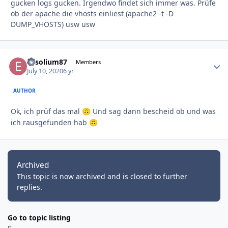
gucken logs gucken. Irgendwo findet sich immer was. Prüfe
ob der apache die vhosts einliest (apache2 -t -D
DUMP_VHOSTS) usw usw
Exsolium87
Autho
Members
July 10, 2020
6 yr
AUTHOR
Ok, ich prüf das mal
Und sag dann bescheid ob und was
🙃
ich rausgefunden hab
🙃
Archived
This topic is now archived and is closed to further
replies.
Go to topic listing