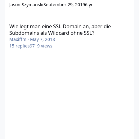
Jason Szymanski
September 29, 2019
6 yr
Wie legt man eine SSL Domain an, aber die Subdomains als Wil
Wie legt man eine SSL Domain an, aber die
Subdomains als Wildcard ohne SSL?
Maxiffm
·
May 7, 2018
15
replies
9719
views