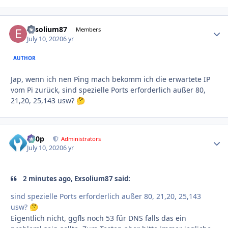
Exsolium87
Autho
Members
July 10, 2020
6 yr
AUTHOR
Jap, wenn ich nen Ping mach bekomm ich die erwartete IP
vom Pi zurück, sind spezielle Ports erforderlich außer 80,
21,20, 25,143 usw?
🤔
d00p
Autho
Administrators
July 10, 2020
6 yr
2 minutes ago, Exsolium87 said:
sind spezielle Ports erforderlich außer 80, 21,20, 25,143
usw?
🤔
Eigentlich nicht, ggfls noch 53 für DNS falls das ein