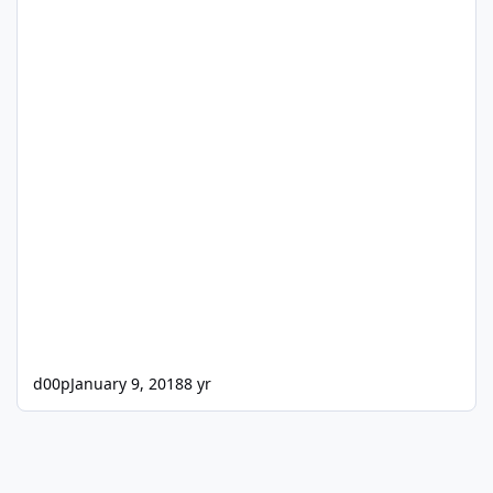
d00p
January 9, 2018
8 yr