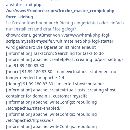
ausführst mit
php
/var/www/froxlor/scripts/froxlor_master_cronjob.php --
force --debug
Ist Froxlor überhaupt auch Richtig eingerichtet oder einfach
nur Installiert und drauf los gelegt?
chown: der Eigentümer von '/var/www/html/php-fcgi-
scripts/myselfe/myselfe.vrultimate.net/php-fcgi-starter'
wird geändert: Die Operation ist nicht erlaubt
[information] TasksCron: Searching for tasks to do
[information] apache::createIpPort: creating ip/port settings
for 91.39.180.83:80
[notice] 91.39.180.83:80 :: namevirtualhost-statement no
longer needed for apache-2.4
[debug] 91.39.180.83:80 :: inserted vhostcontainer
[information] apache::createVirtualHosts: creating vhost
container for domain 1, customer myselfe
[information] apache::writeConfigs: rebuilding
/etc/apache2/sites-enabled/
[information] apache::writeConfigs: rebuilding
/etc/apache2/htpasswd/
[information] apache::writeConfigs: rebuilding