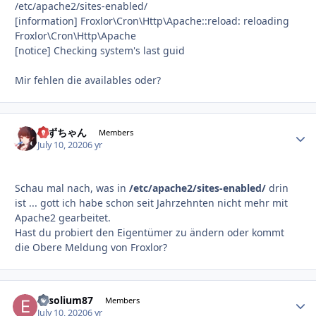
/etc/apache2/sites-enabled/
[information] Froxlor\Cron\Http\Apache::reload: reloading
Froxlor\Cron\Http\Apache
[notice] Checking system's last guid
Mir fehlen die availables oder?
すずちゃん
Autho
Members
July 10, 2020
6 yr
Schau mal nach, was in
/etc/apache2/sites-enabled/
drin
ist ... gott ich habe schon seit Jahrzehnten nicht mehr mit
Apache2 gearbeitet.
Hast du probiert den Eigentümer zu ändern oder kommt
die Obere Meldung von Froxlor?
Exsolium87
Autho
Members
July 10, 2020
6 yr