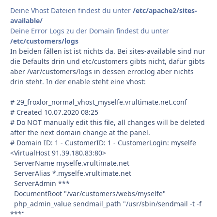
Deine Vhost Dateien findest du unter
/etc/apache2/sites-
available/
Deine Error Logs zu der Domain findest du unter
/etc/customers/logs
In beiden fällen ist ist nichts da. Bei sites-available sind nur
die Defaults drin und etc/customers gibts nicht, dafür gibts
aber /var/customers/logs in dessen error.log aber nichts
drin steht. In der enable steht eine vhost:
# 29_froxlor_normal_vhost_myselfe.vrultimate.net.conf
# Created 10.07.2020 08:25
# Do NOT manually edit this file, all changes will be deleted
after the next domain change at the panel.
# Domain ID: 1 - CustomerID: 1 - CustomerLogin: myselfe
<VirtualHost 91.39.180.83:80>
ServerName myselfe.vrultimate.net
ServerAlias *.myselfe.vrultimate.net
ServerAdmin ***
DocumentRoot "/var/customers/webs/myselfe"
php_admin_value sendmail_path "/usr/sbin/sendmail -t -f
***"