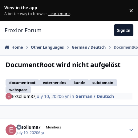
Skip to content
View in the app
×
Di
A better way to browse.
Learn more
.
Froxlor Forum
Sign In
Home
Other Languages
German / Deutsch
DocumentRoo
DocumentRoot wird nicht aufgelöst
documentroot
externer dns
kunde
subdomain
webspace
Exsolium87
July 10, 2020
6 yr
in
German / Deutsch
Exsolium87
Autho
Members
July 10, 2020
6 yr