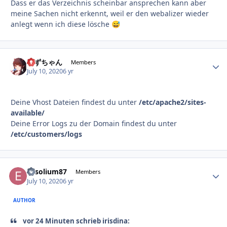
Dass er das Verzeichnis scheinbar ansprechen kann aber
meine Sachen nicht erkennt, weil er den webalizer wieder
anlegt wenn ich diese lösche
😅
すずちゃん
Autho
Members
July 10, 2020
6 yr
Deine Vhost Dateien findest du unter
/etc/apache2/sites-
available/
Deine Error Logs zu der Domain findest du unter
/etc/customers/logs
Exsolium87
Autho
Members
July 10, 2020
6 yr
AUTHOR
vor 24 Minuten schrieb irisdina: