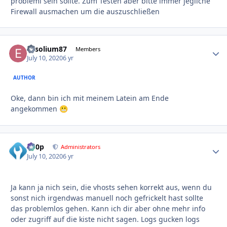
probleml sein sollte. Zum Testen aber bitte immer jegliche
Firewall ausmachen um die auszuschließen
Exsolium87
Autho
Members
July 10, 2020
6 yr
AUTHOR
Oke, dann bin ich mit meinem Latein am Ende
angekommen
😬
d00p
Autho
Administrators
July 10, 2020
6 yr
Ja kann ja nich sein, die vhosts sehen korrekt aus, wenn du
sonst nich irgendwas manuell noch gefrickelt hast sollte
das problemlos gehen. Kann ich dir aber ohne mehr info
oder zugriff auf die kiste nicht sagen. Logs gucken logs