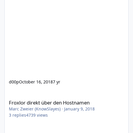
d00p
October 16, 2018
7 yr
Froxlor direkt über den Hostnamen
Froxlor direkt über den Hostnamen
Marc Zweier (KnowSlayes)
·
January 9, 2018
3
replies
4739
views