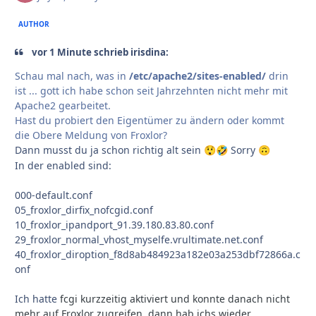
AUTHOR
vor 1 Minute schrieb irisdina:
Schau mal nach, was in
/etc/apache2/sites-enabled/
drin
ist ... gott ich habe schon seit Jahrzehnten nicht mehr mit
Apache2 gearbeitet.
Hast du probiert den Eigentümer zu ändern oder kommt
die Obere Meldung von Froxlor?
Dann musst du ja schon richtig alt sein
Sorry
😲
🤣
🙃
In der enabled sind:
000-default.conf
05_froxlor_dirfix_nofcgid.conf
10_froxlor_ipandport_91.39.180.83.80.conf
29_froxlor_normal_vhost_myselfe.vrultimate.net.conf
40_froxlor_diroption_f8d8ab484923a182e03a253dbf72866a.c
onf
Ich hatte
fcg
i kurzzeitig aktiviert und konnte danach nicht
mehr auf Froxlor zugreifen, dann hab ichs wieder