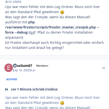
drin steht.
Ups war mein Fehler mit dem Log Ordner. Muss mich hier
an den Standard Pfad gewöhnen
Was sagt den der Cronjob, wenn du diesen Manuell
ausführst mit
php
/var/www/froxlor/scripts/froxlor_master_cronjob.php --
force --debug (
ggf. Pfad zu deiner Froxlor installation
anpassen!
)
Ist Froxlor überhaupt auch Richtig eingerichtet oder einfach
nur Installiert und drauf los gelegt?
Exsolium87
Autho
Members
July 10, 2020
6 yr
AUTHOR
vor 1 Minute schrieb irisdina:
Ups war mein Fehler mit dem Log Ordner. Muss mich hier
an den Standard Pfad gewöhnen
Was sagt den der Cronjob, wenn du diesen Manuell