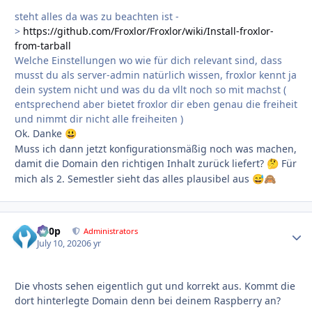
steht alles da was zu beachten ist -
>
https://github.com/Froxlor/Froxlor/wiki/Install-froxlor-
from-tarball
Welche Einstellungen wo wie für dich relevant sind, dass
musst du als server-admin natürlich wissen, froxlor kennt ja
dein system nicht und was du da vllt noch so mit machst (
entsprechend aber bietet froxlor dir eben genau die freiheit
und nimmt dir nicht alle freiheiten )
Ok. Danke
😃
Muss ich dann jetzt konfigurationsmäßig noch was machen,
damit die Domain den richtigen Inhalt zurück liefert?
Für
🤔
mich als 2. Semestler sieht das alles plausibel aus
😅
🙈
d00p
Autho
Administrators
July 10, 2020
6 yr
Die vhosts sehen eigentlich gut und korrekt aus. Kommt die
dort hinterlegte Domain denn bei deinem Raspberry an?