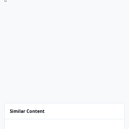
Similar Content
Froxlor auf Subdomain bereitet Probleme