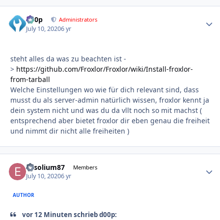
d00p
Autho
Administrators
July 10, 2020
6 yr
steht alles da was zu beachten ist -
>
https://github.com/Froxlor/Froxlor/wiki/Install-froxlor-
from-tarball
Welche Einstellungen wo wie für dich relevant sind, dass
musst du als server-admin natürlich wissen, froxlor kennt ja
dein system nicht und was du da vllt noch so mit machst (
entsprechend aber bietet froxlor dir eben genau die freiheit
und nimmt dir nicht alle freiheiten )
Exsolium87
Autho
Members
July 10, 2020
6 yr
AUTHOR
vor 12 Minuten schrieb d00p: