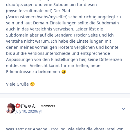
draufgezogen und eine Subdomain für diesen
(myselfe.vrultimate.net) Der Pfad
(/var/customers/webs/myselfe/) scheint richtig angelegt zu
sein und laut Domain-Einstellungen sollte die Subdomain
auch in das Verzeichnis verweisen. Leider löst die
Subdomain aber auf die Standard Froxlor Seite und ich
verstehe nicht warum. Ich habe die Einstellungen mit
denen meines vormaligen Hosters verglichen und konnte
bis auf die Versionsunterschiede und entsprechende
Anpassungen von den Einstellungen her, keine Differenzen
entdecken. Vielleicht könnt Ihr mir helfen, neue
Erkenntnisse zu bekommen
😃
Viele Grüße
😃
すずちゃん
Autho
Members
July 10, 2020
6 yr
Was sagt der Apache Error log, wie sieht die vhost Datei von