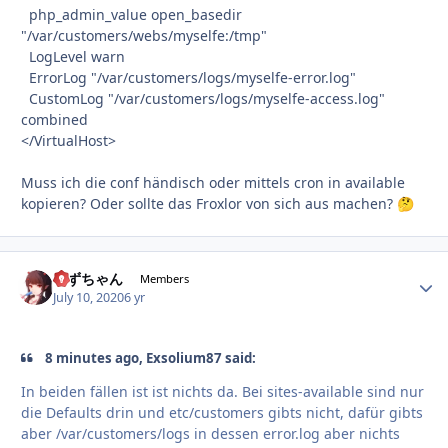
php_admin_value open_basedir
"/var/customers/webs/myselfe:/tmp"
LogLevel warn
ErrorLog "/var/customers/logs/myselfe-error.log"
CustomLog "/var/customers/logs/myselfe-access.log"
combined
</VirtualHost>
Muss ich die conf händisch oder mittels cron in available
kopieren? Oder sollte das Froxlor von sich aus machen?
🤔
すずちゃん
Autho
Members
July 10, 2020
6 yr
8 minutes ago, Exsolium87 said:
In beiden fällen ist ist nichts da. Bei sites-available sind nur
die Defaults drin und etc/customers gibts nicht, dafür gibts
aber /var/customers/logs in dessen error.log aber nichts