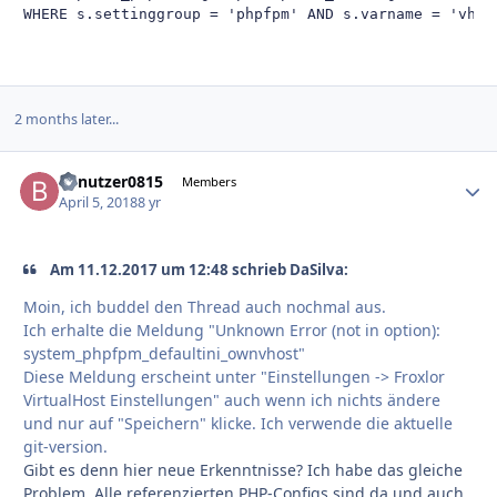
WHERE s.settinggroup = 'phpfpm' AND s.varname = 'vhos
2 months later...
benutzer0815
Autho
Members
April 5, 2018
8 yr
Am 11.12.2017 um 12:48 schrieb DaSilva:
Moin, ich buddel den Thread auch nochmal aus.
Ich erhalte die Meldung "Unknown Error (not in option):
system_phpfpm_defaultini_ownvhost"
Diese Meldung erscheint unter "Einstellungen -> Froxlor
VirtualHost Einstellungen" auch wenn ich nichts ändere
und nur auf "Speichern" klicke. Ich verwende die aktuelle
git-version.
Gibt es denn hier neue Erkenntnisse? Ich habe das gleiche
Problem. Alle referenzierten PHP-Configs sind da und auch