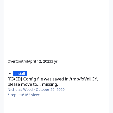
OverControl
April 12, 2023
3 yr
[FIXED] Config file was saved in /tmp/fxVnlJGY, please move to...
install
[FIXED] Config file was saved in /tmp/fxVnlJGY,
please move to... missing.
Nicholas Wood
·
October 26, 2020
5
replies
6162
views