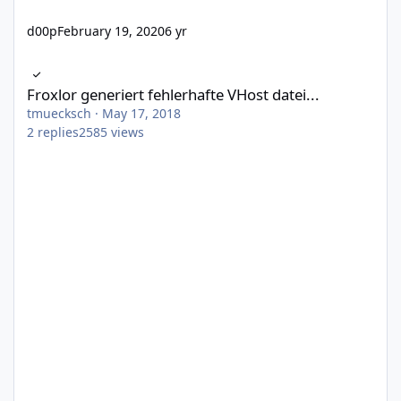
d00p
February 19, 2020
6 yr
Froxlor generiert fehlerhafte VHost datei...
Froxlor generiert fehlerhafte VHost datei...
tmuecksch
·
May 17, 2018
2
replies
2585
views