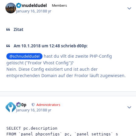
schnudeldudel
Autho
Members
January 16, 2018
8 yr
Zitat
Am 10.1.2018 um 12:48 schrieb d00p:
hast du vllt die zweite PHP-Config
@schnudeldudel
gelöscht ("Froxlor Vhost Config")?
Nein. Diese Config exisitiert und ist auch der
entsprechenden Domain auf der Froxlor läuft zugewiesen.
d00p
Autho
Administrators
January 16, 2018
8 yr
SELECT pc.description

FROM `panel_phpconfigs` pc, `panel_settings` s 
