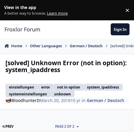
Skip to content
View in the app
×
Di
A better way to browse.
Learn more
.
Froxlor Forum
Sign In
Home
Other Languages
German / Deutsch
[solved] Unk
[solved] Unknown Error (not in option):
system_ipaddress
einstellungen
error
not in option
system_ipaddress
systemeinstellungen
unknown
BloodhunterD
March 20, 2016
10 yr
in
German / Deutsch
FIRST PAGE
PREV
PAGE 2 OF 2