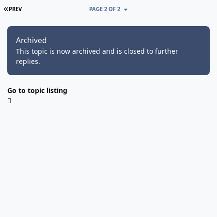
FIRST PAGE
PREV
PAGE 2 OF 2
Archived
This topic is now archived and is closed to further
replies.
Go to topic listing