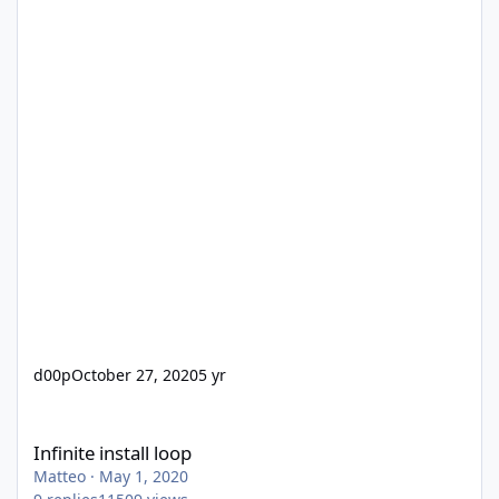
d00p
October 27, 2020
5 yr
Infinite install loop
Infinite install loop
Matteo
·
May 1, 2020