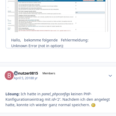
benutzer0815
Autho
Members
April 5, 2018
8 yr
Lösung:
Ich hatte in
panel_phpconfigs
keinen PHP-
Konfigurationseintrag mit
id='2'
. Nachdem ich den angelegt
hatte, konnte ich wieder ganz normal speichern.