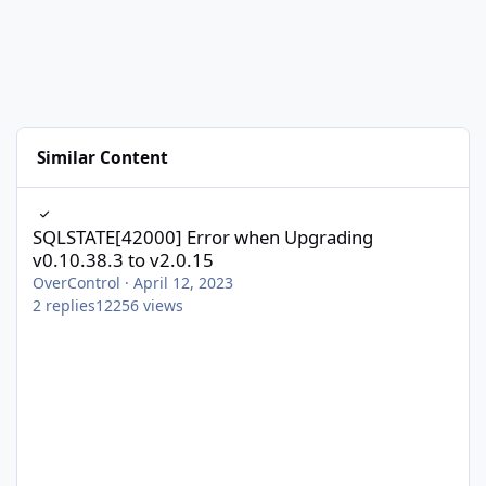
Similar Content
SQLSTATE[42000] Error when Upgrading v0.10.38.3 to v2.0.15
SQLSTATE[42000] Error when Upgrading
v0.10.38.3 to v2.0.15
OverControl
·
April 12, 2023
2
replies
12256
views