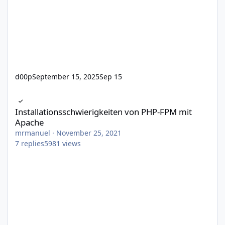
d00p
September 15, 2025
Sep 15
Installationsschwierigkeiten von PHP-FPM mit Apache
Installationsschwierigkeiten von PHP-FPM mit
Apache
mrmanuel
·
November 25, 2021
7
replies
5981
views