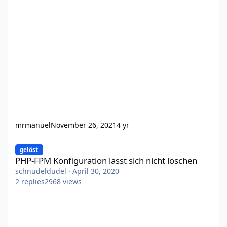
mrmanuel
November 26, 2021
4 yr
PHP-FPM Konfiguration lässt sich nicht löschen
gelöst
PHP-FPM Konfiguration lässt sich nicht löschen
schnudeldudel
·
April 30, 2020
2
replies
2968
views