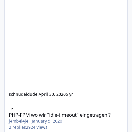
schnudeldudel
April 30, 2020
6 yr
PHP-FPM wo wir "idle-timeout" eingetragen ?
PHP-FPM wo wir "idle-timeout" eingetragen ?
j4mb4l4j4
·
January 5, 2020
2
replies
2924
views