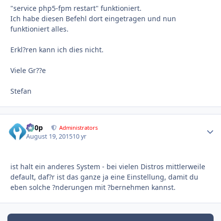
"service php5-fpm restart" funktioniert.
Ich habe diesen Befehl dort eingetragen und nun
funktioniert alles.
Erkl?ren kann ich dies nicht.
Viele Gr??e
Stefan
d00p
Autho
Administrators
August 19, 2015
10 yr
ist halt ein anderes System - bei vielen Distros mittlerweile
default, daf?r ist das ganze ja eine Einstellung, damit du
eben solche ?nderungen mit ?bernehmen kannst.