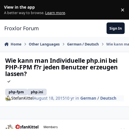
Skip to content
View in the app
×
Di
A better way to browse.
Learn more
.
Froxlor Forum
Sign In
Home
Other Languages
German / Deutsch
Wie kann man
Wie kann man Individuelle php.ini bei
PHP-FPM f?r jeden Benutzer erzeugen
lassen?
php-fpm
php.ini
StefanKittel
August 18, 2015
10 yr
in
German / Deutsch
StefanKittel
Autho
Members