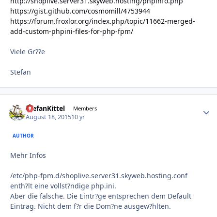
http://shoplive.server31.skyweb.hosting/phpinfo.php
https://gist.github.com/cosmomill/4753944
https://forum.froxlor.org/index.php/topic/11662-merged-
add-custom-phpini-files-for-php-fpm/
Viele Gr??e
Stefan
StefanKittel
Autho
Members
August 18, 2015
10 yr
AUTHOR
Mehr Infos
/etc/php-fpm.d/shoplive.server31.skyweb.hosting.conf
enth?lt eine vollst?ndige php.ini.
Aber die falsche. Die Eintr?ge entsprechen dem Default
Eintrag. Nicht dem f?r die Dom?ne ausgew?hlten.