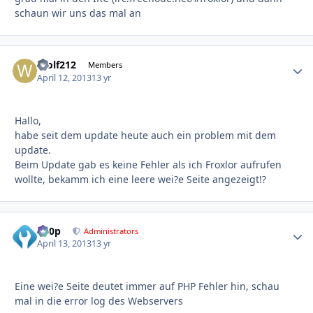
schaun wir uns das mal an
Wolf212
Autho
Members
April 12, 2013
13 yr
Hallo,
habe seit dem update heute auch ein problem mit dem
update.
Beim Update gab es keine Fehler als ich Froxlor aufrufen
wollte, bekamm ich eine leere wei?e Seite angezeigt!?
d00p
Autho
Administrators
April 13, 2013
13 yr
Eine wei?e Seite deutet immer auf PHP Fehler hin, schau
mal in die error log des Webservers