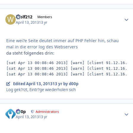
Wolf212
Autho
Members
April 13, 2013
13 yr
Eine wei?e Seite deutet immer auf PHP Fehler hin, schau
mal in die error log des Webservers
da steht folgendes drin:
[sat Apr 13 00:08:46 2013] [warn] [client 91.12.16.24
[sat Apr 13 00:08:46 2013] [warn] [client 91.12.16.24
[sat Apr 13 00:08:46 2013] [warn] [client 91.12.16.24
Edited
April 13, 2013
13 yr
by d00p
Log gek?rzt, Eintr?ge wiederholen sich
d00p
Autho
Administrators
April 13, 2013
13 yr