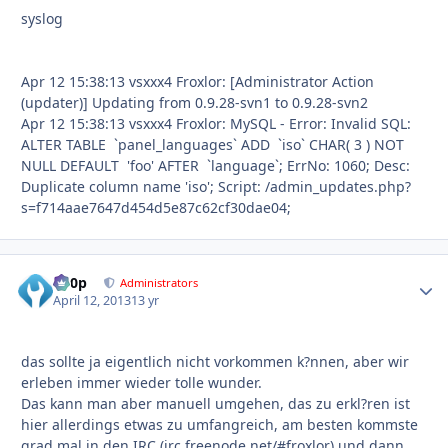
syslog
Apr 12 15:38:13 vsxxx4 Froxlor: [Administrator Action
(updater)] Updating from 0.9.28-svn1 to 0.9.28-svn2
Apr 12 15:38:13 vsxxx4 Froxlor: MySQL - Error: Invalid SQL:
ALTER TABLE `panel_languages` ADD `iso` CHAR( 3 ) NOT
NULL DEFAULT 'foo' AFTER `language`; ErrNo: 1060; Desc:
Duplicate column name 'iso'; Script: /admin_updates.php?
s=f714aae7647d454d5e87c62cf30dae04;
d00p
Autho
Administrators
April 12, 2013
13 yr
das sollte ja eigentlich nicht vorkommen k?nnen, aber wir
erleben immer wieder tolle wunder.
Das kann man aber manuell umgehen, das zu erkl?ren ist
hier allerdings etwas zu umfangreich, am besten kommste
grad mal in den IRC (irc.freenode.net/#froxlor) und dann