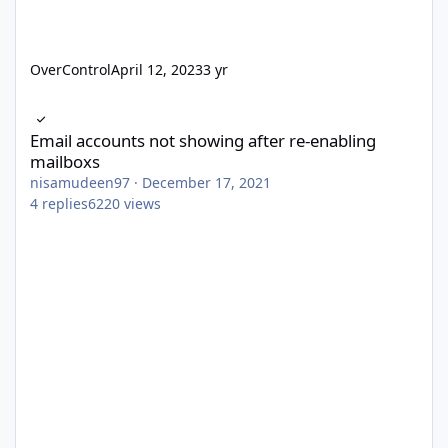
OverControl
April 12, 2023
3 yr
Email accounts not showing after re-enabling mailboxs
Email accounts not showing after re-enabling
mailboxs
nisamudeen97
·
December 17, 2021
4
replies
6220
views