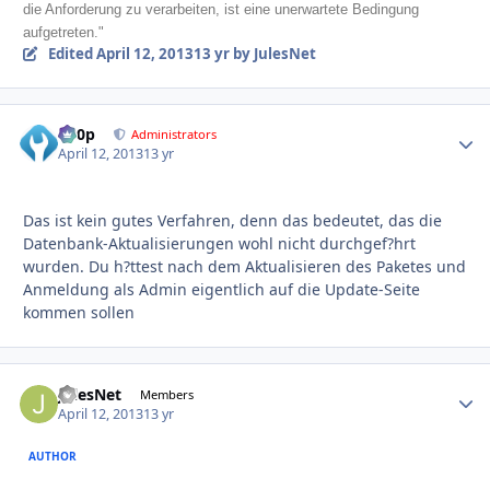
die Anforderung zu verarbeiten, ist eine unerwartete Bedingung
aufgetreten."
Edited
April 12, 2013
13 yr
by JulesNet
d00p
Autho
Administrators
April 12, 2013
13 yr
Das ist kein gutes Verfahren, denn das bedeutet, das die
Datenbank-Aktualisierungen wohl nicht durchgef?hrt
wurden. Du h?ttest nach dem Aktualisieren des Paketes und
Anmeldung als Admin eigentlich auf die Update-Seite
kommen sollen
JulesNet
Autho
Members
April 12, 2013
13 yr
AUTHOR