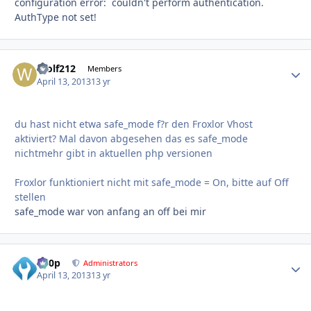
configuration error: couldn't perform authentication.
AuthType not set!
Wolf212
Autho
Members
April 13, 2013
13 yr
du hast nicht etwa safe_mode f?r den Froxlor Vhost
aktiviert? Mal davon abgesehen das es safe_mode
nichtmehr gibt in aktuellen php versionen
Froxlor funktioniert nicht mit safe_mode = On, bitte auf Off
stellen
safe_mode war von anfang an off bei mir
d00p
Autho
Administrators
April 13, 2013
13 yr