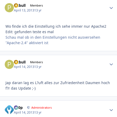
Pitbull
Autho
Members
April 13, 2013
13 yr
Wo finde ich die Einstellung ich sehe immer nur Apache2
Edit: gefunden teste es mal
Schau mal ob in den Einstellungen nicht ausversehen
"Apache-2.4" aktiviert ist
Pitbull
Autho
Members
April 14, 2013
13 yr
Jap daran lag es L?uft alles zur Zufriedenheit Daumen hoch
f?r das Update ;-)
d00p
Autho
Administrators
April 14, 2013
13 yr