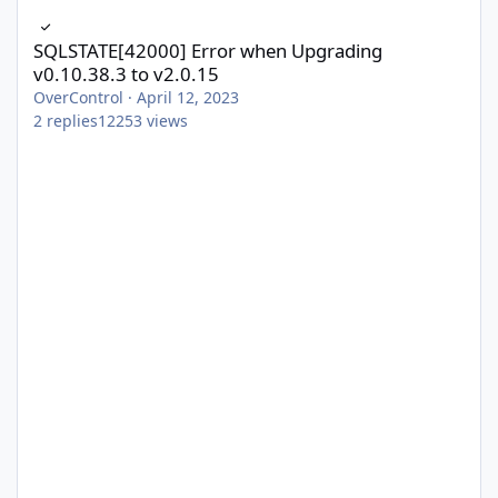
SQLSTATE[42000] Error when Upgrading v0.10.38.3 to v2.0.15
SQLSTATE[42000] Error when Upgrading
v0.10.38.3 to v2.0.15
OverControl
·
April 12, 2023
2
replies
12253
views