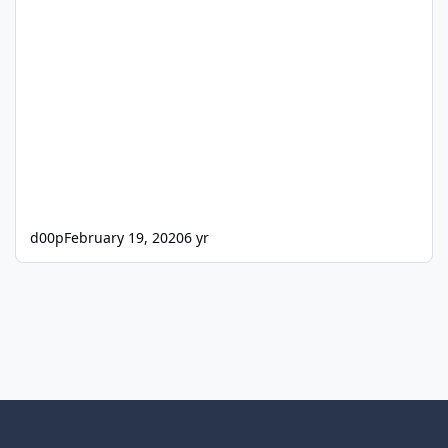
d00p
February 19, 2020
6 yr