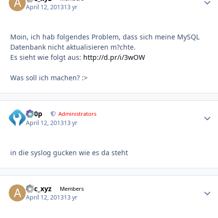
April 12, 2013
13 yr
Moin, ich hab folgendes Problem, dass sich meine MySQL
Datenbank nicht aktualisieren m?chte.
Es sieht wie folgt aus:
http://d.pr/i/3wOW
Was soll ich machen? :>
d00p
Autho
Administrators
April 12, 2013
13 yr
in die syslog gucken wie es da steht
abc_xyz
Autho
Members
April 12, 2013
13 yr