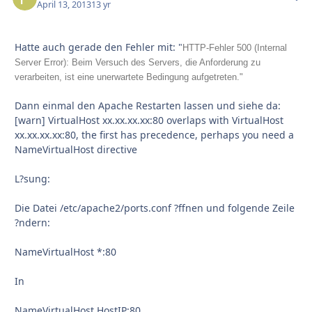
April 13, 2013
13 yr
Hatte auch gerade den Fehler mit: "
HTTP-Fehler 500 (Internal
Server Error): Beim Versuch des Servers, die Anforderung zu
verarbeiten, ist eine unerwartete Bedingung aufgetreten."
Dann einmal den Apache Restarten lassen und siehe da:
[warn] VirtualHost xx.xx.xx.xx:80 overlaps with VirtualHost
xx.xx.xx.xx:80, the first has precedence, perhaps you need a
NameVirtualHost directive
L?sung:
Die Datei /etc/apache2/ports.conf ?ffnen und folgende Zeile
?ndern:
NameVirtualHost *:80
In
NameVirtualHost HostIP:80