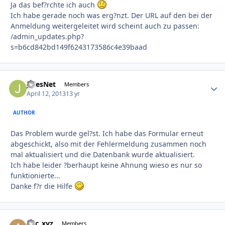
Ja das bef?rchte ich auch
Ich habe gerade noch was erg?nzt. Der URL auf den bei der
Anmeldung weitergeleitet wird scheint auch zu passen:
/admin_updates.php?
s=b6cd842bd149f6243173586c4e39baad
JulesNet
Autho
Members
April 12, 2013
13 yr
AUTHOR
Das Problem wurde gel?st. Ich habe das Formular erneut
abgeschickt, also mit der Fehlermeldung zusammen noch
mal aktualisiert und die Datenbank wurde aktualisiert.
Ich habe leider ?berhaupt keine Ahnung wieso es nur so
funktionierte...
Danke f?r die Hilfe
abc_xyz
Autho
Members