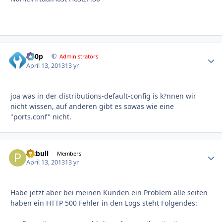
d00p
Autho
Administrators
April 13, 2013
13 yr
joa was in der distributions-default-config is k?nnen wir
nicht wissen, auf anderen gibt es sowas wie eine
"ports.conf" nicht.
Pitbull
Autho
Members
April 13, 2013
13 yr
Habe jetzt aber bei meinen Kunden ein Problem alle seiten
haben ein HTTP 500 Fehler in den Logs steht Folgendes: