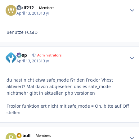
Wolf212
Autho
Members
April 13, 2013
13 yr
Benutze FCGID
d00p
Autho
Administrators
April 13, 2013
13 yr
du hast nicht etwa safe_mode f?r den Froxlor Vhost
aktiviert? Mal davon abgesehen das es safe_mode
nichtmehr gibt in aktuellen php versionen
Froxlor funktioniert nicht mit safe_mode = On, bitte auf Off
stellen
Pitbull
Autho
Members