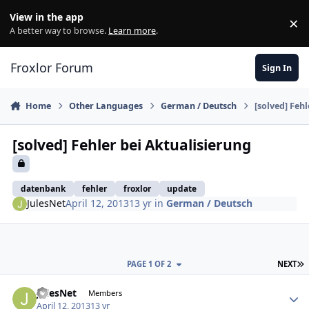
Skip to content
View in the app
×
Di
A better way to browse.
Learn more
.
Froxlor Forum
Sign In
Home
Other Languages
German / Deutsch
[solved] Feh
[solved] Fehler bei Aktualisierung
datenbank
fehler
froxlor
update
JulesNet
April 12, 2013
13 yr
in
German / Deutsch
L
PAGE 1 OF 2
NEXT
JulesNet
Autho
Members
April 12, 2013
13 yr