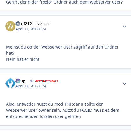
Geh?rt denn der froxlor Ordner auch dem Webserver user?
Wolf212
Autho
Members
April 13, 2013
13 yr
Meinst du ob der Webserver User zugriff auf den Ordner
hat?
Nein hat er nicht
d00p
Autho
Administrators
April 13, 2013
13 yr
Also, entweder nutzt du mod_PHP,dann sollte der
Webserver user owner sein, nutzt du FCGID muss es dem
entsprechenden lokalen user geh?ren