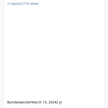
2
replies
2710
views
Bundeskanzler
March 15, 2024
2 yr