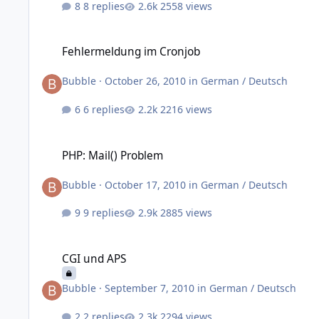
8 replies
2558 views
Fehlermeldung im Cronjob
Fehlermeldung im Cronjob
Bubble
·
October 26, 2010
in
German / Deutsch
6 replies
2216 views
PHP: Mail() Problem
PHP: Mail() Problem
Bubble
·
October 17, 2010
in
German / Deutsch
9 replies
2885 views
CGI und APS
CGI und APS
Bubble
·
September 7, 2010
in
German / Deutsch
2 replies
2294 views