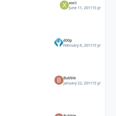
xocii
June 11, 2011
15 yr
d00p
February 6, 2011
15 yr
Bubble
January 22, 2011
15 yr
Bubble