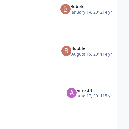
Bubble
January 14, 2012
14 yr
Bubble
August 15, 2011
14 yr
arnoldB
June 17, 2011
15 yr