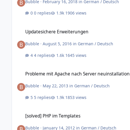
Bubble
·
February 16, 2018
in
German / Deutsch
0 replies
1906 views
Updatesichere Erweiterungen
Updatesichere Erweiterungen
Bubble
·
August 5, 2016
in
German / Deutsch
4 replies
1645 views
Probleme mit Apache nach Server neuinstallation
Probleme mit Apache nach Server neuinstallation
Bubble
·
May 22, 2013
in
German / Deutsch
5 replies
1853 views
[solved] PHP im Templates
[solved] PHP im Templates
Bubble
·
January 14, 2012
in
German / Deutsch