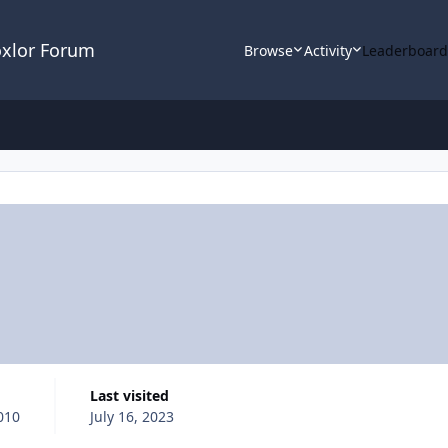
oxlor Forum
Browse
Activity
Leaderboar
Last visited
010
July 16, 2023