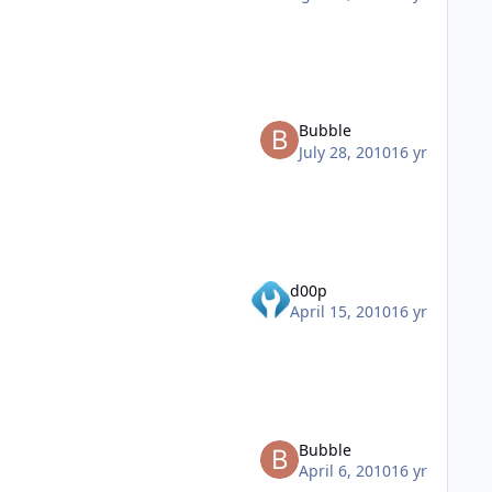
Bubble
July 28, 2010
16 yr
d00p
April 15, 2010
16 yr
Bubble
April 6, 2010
16 yr