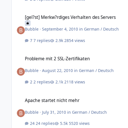
[gel?st] Merkw?rdiges Verhalten des Servers
[gel?st] Merkw?rdiges Verhalten des Servers
Bubble
·
September 4, 2010
in
German / Deutsch
7 replies
2854 views
Probleme mit 2 SSL-Zertifikaten
Probleme mit 2 SSL-Zertifikaten
Bubble
·
August 22, 2010
in
German / Deutsch
2 replies
2118 views
Apache startet nicht mehr
Apache startet nicht mehr
Bubble
·
July 31, 2010
in
German / Deutsch
24 replies
5520 views