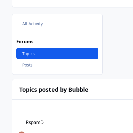
All Activity
Forums
Topics
Posts
Topics posted by Bubble
RspamD
RspamD