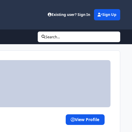
d
Existing user? Sign In
Sign Up
Search...
View Profile