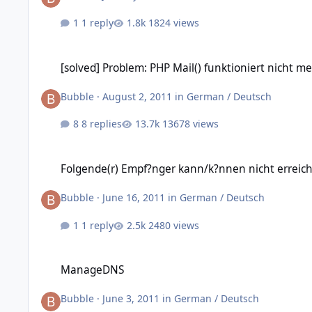
1 reply
1824 views
[solved] Problem: PHP Mail() funktioniert nicht mehr
[solved] Problem: PHP Mail() funktioniert nicht m
Bubble
·
August 2, 2011
in
German / Deutsch
8 replies
13678 views
Folgende(r) Empf?nger kann/k?nnen nicht erreicht werden
Folgende(r) Empf?nger kann/k?nnen nicht erreic
Bubble
·
June 16, 2011
in
German / Deutsch
1 reply
2480 views
ManageDNS
ManageDNS
Bubble
·
June 3, 2011
in
German / Deutsch