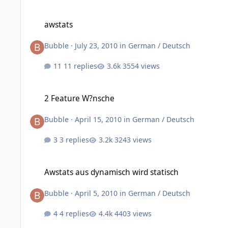
awstats
awstats
Bubble
·
July 23, 2010
in
German / Deutsch
11 replies
3554 views
2 Feature W?nsche
2 Feature W?nsche
Bubble
·
April 15, 2010
in
German / Deutsch
3 replies
3243 views
Awstats aus dynamisch wird statisch
Awstats aus dynamisch wird statisch
Bubble
·
April 5, 2010
in
German / Deutsch
4 replies
4403 views