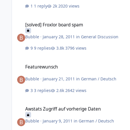
1 reply
2020 views
[solved] Froxlor board spam
[solved] Froxlor board spam
Bubble
·
January 28, 2011
in
General Discussion
9 replies
3796 views
Featurewunsch
Featurewunsch
Bubble
·
January 21, 2011
in
German / Deutsch
3 replies
2642 views
Awstats Zugriff auf vorherige Daten
Awstats Zugriff auf vorherige Daten
Bubble
·
January 9, 2011
in
German / Deutsch