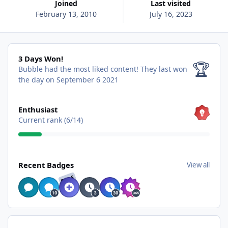
Joined
Last visited
February 13, 2010
July 16, 2023
3 Days Won!
3 Days Won!
🏆
Bubble had the most liked content!
They last won
the day on September 6 2021
View all
Enthusiast
Current rank (6/14)
View all
Recent Badges
View all
RARE
Find content