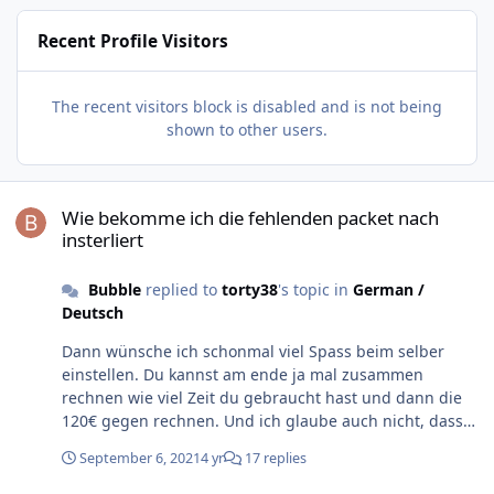
Recent Profile Visitors
The recent visitors block is disabled and is not being
shown to other users.
Wie bekomme ich die fehlenden packet nach insterliert
Wie bekomme ich die fehlenden packet nach
insterliert
Bubble
replied to
torty38
's topic in
German /
Deutsch
Dann wünsche ich schonmal viel Spass beim selber
einstellen. Du kannst am ende ja mal zusammen
rechnen wie viel Zeit du gebraucht hast und dann die
120€ gegen rechnen. Und ich glaube auch nicht, dass
das nur 5 Min sind. Es muss im vorhinein erstmal vieles
September 6, 2021
4 yr
17 replies
geklärt werden. Dann müssen Daten ausgetauscht
werden. Die Einstellungen müssen alle durchgegangen