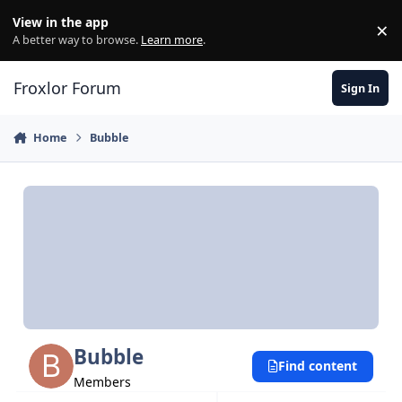
Skip to content
View in the app
×
Di
A better way to browse.
Learn more
.
Froxlor Forum
Sign In
Home
Bubble
Bubble
Find content
Members