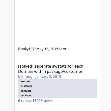
franky1973
May 13, 2015
11 yr
[solved] seperate awstats for each Domain within packag
[solved] seperate awstats for each
Domain within package/customer
behrang
·
January 8, 2015
awstats
customer
domains
package
6
replies
13008
views