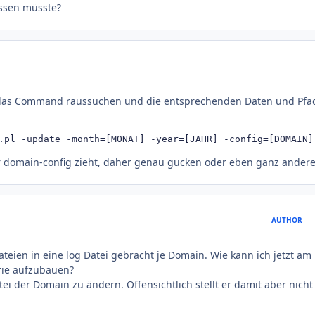
assen müsste?
r das Command raussuchen und die entsprechenden Daten und Pfa
.pl -update -month=[MONAT] -year=[JAHR] -config=[DOMAIN]
der domain-config zieht, daher genau gucken oder eben ganz ander
AUTHOR
ateien in eine log Datei gebracht je Domain. Wie kann ich jetzt am
orie aufzubauen?
tei der Domain zu ändern. Offensichtlich stellt er damit aber nicht