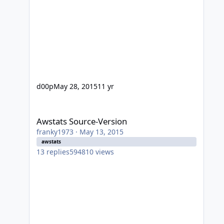
d00p
May 28, 2015
11 yr
Awstats Source-Version
Awstats Source-Version
franky1973
·
May 13, 2015
awstats
13
replies
594810
views