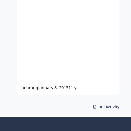
behrang
January 8, 2015
11 yr
All Activity