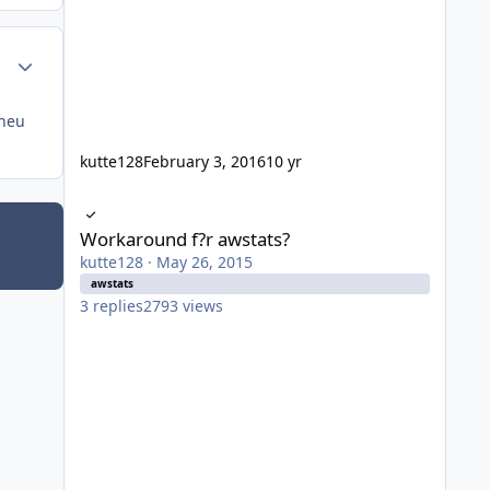
Author stats
 neu
kutte128
February 3, 2016
10 yr
Workaround f?r awstats?
Workaround f?r awstats?
kutte128
·
May 26, 2015
awstats
3
replies
2793
views