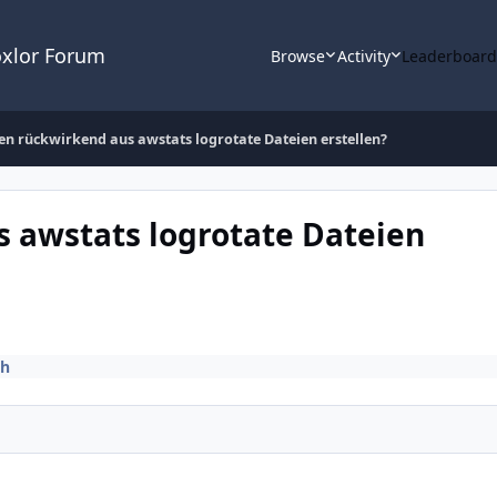
oxlor Forum
Browse
Activity
Leaderboar
ken rückwirkend aus awstats logrotate Dateien erstellen?
s awstats logrotate Dateien
ch