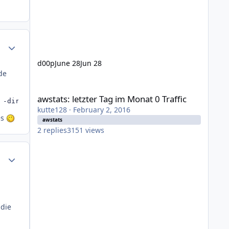
Author stats
d00p
June 28
Jun 28
de
awstats: letzter Tag im Monat 0 Traffic
awstats: letzter Tag im Monat 0 Traffic
 -dir=[domain-documentroot]/awstats/[DOMAIN]/[JAHR]-[MON
kutte128
·
February 2, 2016
es
awstats
2
replies
3151
views
Author stats
 die