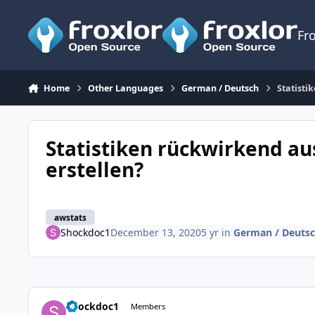
Skip to content
Fr
Home
Other Languages
German / Deutsch
Statisti
Statistiken rückwirkend au
erstellen?
awstats
Shockdoc1
December 13, 2020
5 yr
in
German / Deuts
Shockdoc1
Members