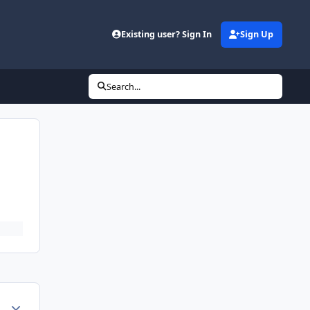
d
Existing user? Sign In
Sign Up
Search...
Author stats