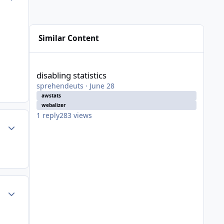
Similar Content
disabling statistics
disabling statistics
sprehendeuts
·
June 28
awstats
webalizer
1
reply
283
views
Author stats
Author stats