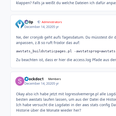
klappen? Falls ja weißt du welche Dateien ich dafür anp
d00p
Administrators
December 14, 2020
5 yr
Ne, der cronjob geht aufs Tagesdatum. Du müsstest di
anpassen, z.B so ruft froxlor das auf:
awstats_buildstaticpages.pl -awstatsprog=awstats
Zu beachten ist, dass er hier die access.log Pfade aus 
Shockdoc1
Members
December 14, 2020
5 yr
Okay also ich habe jetzt mit logresolvemerge.pl alle Logd
besten awstats laufen lassen, um aus der Datei die Hist
Ich habe versucht die Logdatei in der aws stats config Da
Historie über die Monate wieder her?