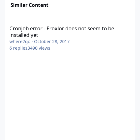
Similar Content
Cronjob error - Froxlor does not seem to be installed yet
Cronjob error - Froxlor does not seem to be
installed yet
where2go
·
October 28, 2017
6
replies
3490
views