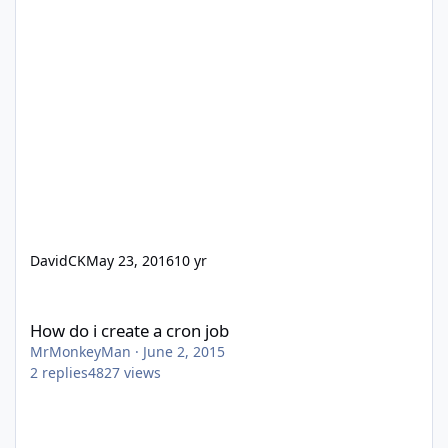
DavidCK
May 23, 2016
10 yr
How do i create a cron job
How do i create a cron job
MrMonkeyMan
·
June 2, 2015
2
replies
4827
views