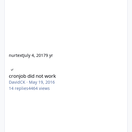
nurtext
July 4, 2017
9 yr
cronjob did not work
cronjob did not work
DavidCK
·
May 19, 2016
14
replies
4464
views