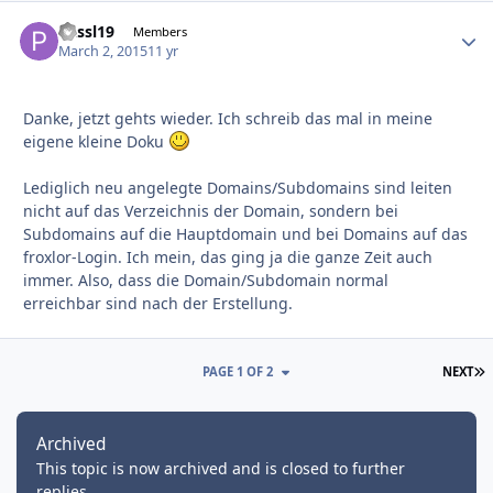
Passl19
Autho
Members
March 2, 2015
11 yr
Danke, jetzt gehts wieder. Ich schreib das mal in meine
eigene kleine Doku
Lediglich neu angelegte Domains/Subdomains sind leiten
nicht auf das Verzeichnis der Domain, sondern bei
Subdomains auf die Hauptdomain und bei Domains auf das
froxlor-Login. Ich mein, das ging ja die ganze Zeit auch
immer. Also, dass die Domain/Subdomain normal
erreichbar sind nach der Erstellung.
L
PAGE 1 OF 2
NEXT
Archived
This topic is now archived and is closed to further
replies.