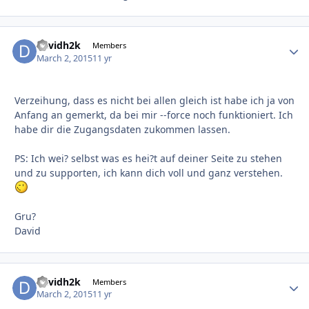
davidh2k
Autho
Members
March 2, 2015
11 yr
Verzeihung, dass es nicht bei allen gleich ist habe ich ja von
Anfang an gemerkt, da bei mir --force noch funktioniert. Ich
habe dir die Zugangsdaten zukommen lassen.
PS: Ich wei? selbst was es hei?t auf deiner Seite zu stehen
und zu supporten, ich kann dich voll und ganz verstehen.
Gru?
David
davidh2k
Autho
Members
March 2, 2015
11 yr