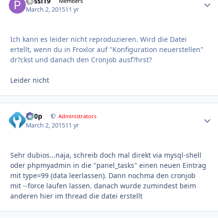
Passl19
Autho
Members
March 2, 2015
11 yr
Ich kann es leider nicht reproduzieren. Wird die Datei
ertellt, wenn du in Froxlor auf "Konfiguration neuerstellen"
dr?ckst und danach den Cronjob ausf?hrst?
Leider nicht
d00p
Autho
Administrators
March 2, 2015
11 yr
Sehr dubios...naja, schreib doch mal direkt via mysql-shell
oder phpmyadmin in die "panel_tasks" einen neuen Eintrag
mit type=99 (data leerlassen). Dann nochma den cronjob
mit --force laufen lassen. danach wurde zumindest beim
anderen hier im thread die datei erstellt