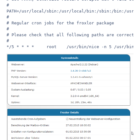
#

PATH=/usr/local/sbin:/usr/local/bin:/sbin:/bin:/usr/sb
#

# Regular cron jobs for the froxlor package

#

# Please check that all following paths are correct

#
