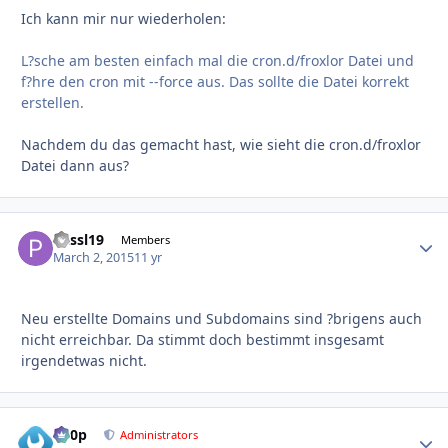
Ich kann mir nur wiederholen:
L?sche am besten einfach mal die cron.d/froxlor Datei und
f?hre den cron mit --force aus. Das sollte die Datei korrekt
erstellen.
Nachdem du das gemacht hast, wie sieht die cron.d/froxlor
Datei dann aus?
Passl19
Autho
Members
March 2, 2015
11 yr
Neu erstellte Domains und Subdomains sind ?brigens auch
nicht erreichbar. Da stimmt doch bestimmt insgesamt
irgendetwas nicht.
d00p
Autho
Administrators