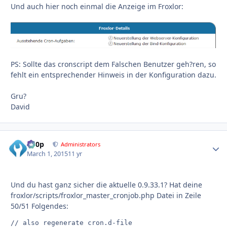
Und auch hier noch einmal die Anzeige im Froxlor:
PS: Sollte das cronscript dem Falschen Benutzer geh?ren, so
fehlt ein entsprechender Hinweis in der Konfiguration dazu.
Gru?
David
d00p
Autho
Administrators
March 1, 2015
11 yr
Und du hast ganz sicher die aktuelle 0.9.33.1? Hat deine
froxlor/scripts/froxlor_master_cronjob.php Datei in Zeile
50/51 Folgendes:
// also regenerate cron.d-file
