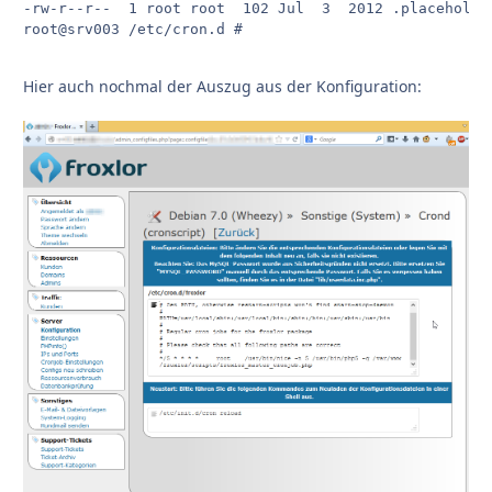
-rw-r--r--  1 root root  102 Jul  3  2012 .placeholder
root@srv003 /etc/cron.d #

Hier auch nochmal der Auszug aus der Konfiguration: