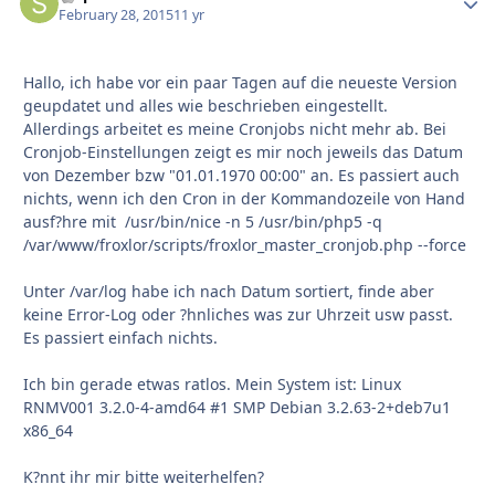
February 28, 2015
11 yr
Hallo, ich habe vor ein paar Tagen auf die neueste Version
geupdatet und alles wie beschrieben eingestellt.
Allerdings arbeitet es meine Cronjobs nicht mehr ab. Bei
Cronjob-Einstellungen zeigt es mir noch jeweils das Datum
von Dezember bzw "01.01.1970 00:00" an. Es passiert auch
nichts, wenn ich den Cron in der Kommandozeile von Hand
ausf?hre mit /usr/bin/nice -n 5 /usr/bin/php5 -q
/var/www/froxlor/scripts/froxlor_master_cronjob.php --force
Unter /var/log habe ich nach Datum sortiert, finde aber
keine Error-Log oder ?hnliches was zur Uhrzeit usw passt.
Es passiert einfach nichts.
Ich bin gerade etwas ratlos. Mein System ist: Linux
RNMV001 3.2.0-4-amd64 #1 SMP Debian 3.2.63-2+deb7u1
x86_64
K?nnt ihr mir bitte weiterhelfen?