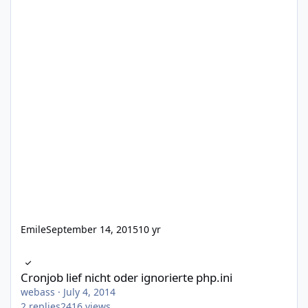
Emile
September 14, 2015
10 yr
Cronjob lief nicht oder ignorierte php.ini
Cronjob lief nicht oder ignorierte php.ini
webass
·
July 4, 2014
2
replies
2416
views