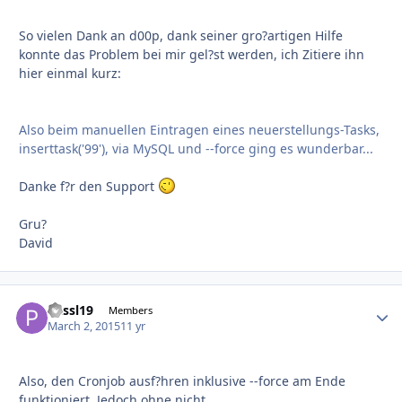
So vielen Dank an d00p, dank seiner gro?artigen Hilfe
konnte das Problem bei mir gel?st werden, ich Zitiere ihn
hier einmal kurz:
Also beim manuellen Eintragen eines neuerstellungs-Tasks,
inserttask('99'), via MySQL und --force ging es wunderbar...
Danke f?r den Support
Gru?
David
Passl19
Autho
Members
March 2, 2015
11 yr
Also, den Cronjob ausf?hren inklusive --force am Ende
funktioniert. Jedoch ohne nicht.