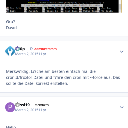
Gru?
David
d00p
Autho
Administrators
March 2, 2015
11 yr
Merkw?rdig. L?sche am besten einfach mal die
cron.d/froxlor Datei und f?hre den cron mit --force aus. Das
sollte die Datei korrekt erstellen.
Passl19
Autho
Members
March 2, 2015
11 yr
Hallo,