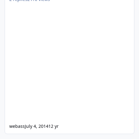
webass
July 4, 2014
12 yr