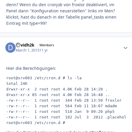
denn? Wenn du den cronjob von froxlor deaktiviert, im
Panel dann "Konfiguration neuerstellen" links im Men?
klickst, hast du danach in der Tabelle panel_tasks einen
Eintrag mit type=99?
davidh2k
Autho
Members
March 1, 2015
11 yr
Hier die Berechtigungen:
root@srv003 /etc/cron.d # ls -la

total 24K

drwxr-xr-x  2 root root 4.0K Feb 28 14:20 .

drwxr-xr-x 85 root root 4.0K Feb 28 16:48 ..

-rw-r--r--  1 root root  344 Feb 28 13:50 froxlor

-rw-r--r--  1 root root  564 Feb 11 18:07 mdadm

-rw-r--r--  1 root root  510 Jan  9 09:20 php5

-rw-r--r--  1 root root  102 Jul  3  2012 .placeholder
root@srv003 /etc/cron.d #