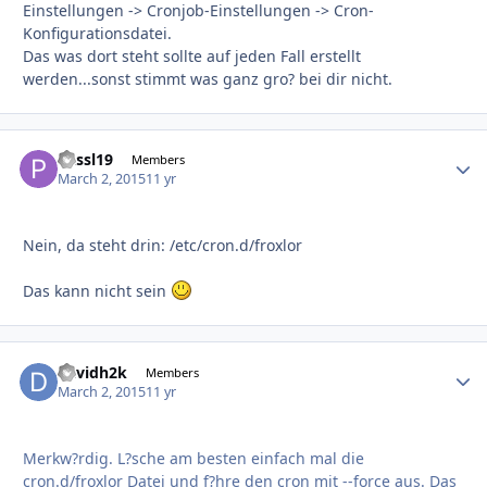
Einstellungen -> Cronjob-Einstellungen -> Cron-
Konfigurationsdatei.
Das was dort steht sollte auf jeden Fall erstellt
werden...sonst stimmt was ganz gro? bei dir nicht.
Passl19
Autho
Members
March 2, 2015
11 yr
Nein, da steht drin: /etc/cron.d/froxlor
Das kann nicht sein
davidh2k
Autho
Members
March 2, 2015
11 yr
Merkw?rdig. L?sche am besten einfach mal die
cron.d/froxlor Datei und f?hre den cron mit --force aus. Das