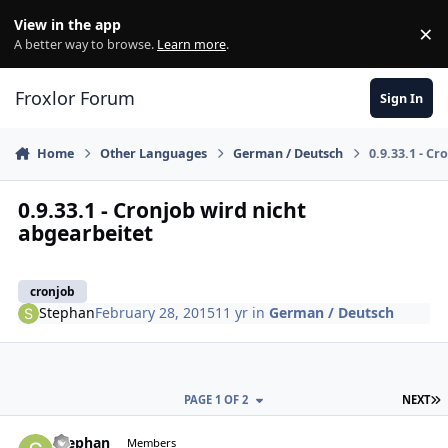
Skip to content
View in the app
×
Di
A better way to browse.
Learn more
.
Froxlor Forum
Sign In
Home
Other Languages
German / Deutsch
0.9.33.1 - C
0.9.33.1 - Cronjob wird nicht
abgearbeitet
cronjob
Stephan
February 28, 2015
11 yr
in
German / Deutsch
L
PAGE 1 OF 2
NEXT
Stephan
Autho
Members