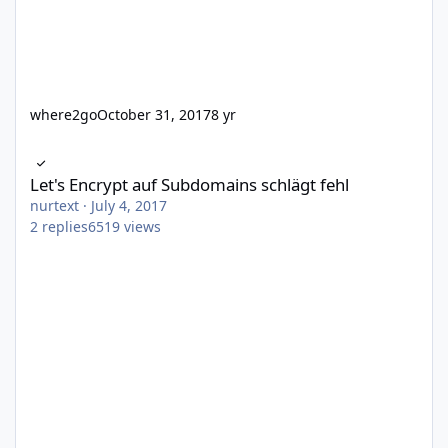
where2go
October 31, 2017
8 yr
Let's Encrypt auf Subdomains schlägt fehl
Let's Encrypt auf Subdomains schlägt fehl
nurtext
·
July 4, 2017
2
replies
6519
views