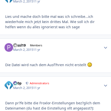
March 2, 2015
11 yr
Lies und mache doch bitte mal was ich schreibe...ich
wiederhole mich jetzt kein drittes Mal. Wie soll ich dir
helfen wenn du alles ignorierst was ich sage
Passl19
Autho
Members
March 2, 2015
11 yr
Die Datei wird nach dem Ausf?hren nicht erstellt
d00p
Autho
Administrators
March 2, 2015
11 yr
Dann pr?fe bitte die Froxlor-Einstellungen bez?glich dem
Dateinamen (du hast die Einstellung vllt angepasst?):