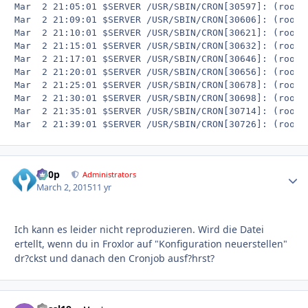
Mar  2 21:05:01 $SERVER /USR/SBIN/CRON[30597]: (root)
Mar  2 21:09:01 $SERVER /USR/SBIN/CRON[30606]: (root)
Mar  2 21:10:01 $SERVER /USR/SBIN/CRON[30621]: (root)
Mar  2 21:15:01 $SERVER /USR/SBIN/CRON[30632]: (root)
Mar  2 21:17:01 $SERVER /USR/SBIN/CRON[30646]: (root)
Mar  2 21:20:01 $SERVER /USR/SBIN/CRON[30656]: (root)
Mar  2 21:25:01 $SERVER /USR/SBIN/CRON[30678]: (root)
Mar  2 21:30:01 $SERVER /USR/SBIN/CRON[30698]: (root)
Mar  2 21:35:01 $SERVER /USR/SBIN/CRON[30714]: (root)
d00p
Autho
Administrators
March 2, 2015
11 yr
Ich kann es leider nicht reproduzieren. Wird die Datei
ertellt, wenn du in Froxlor auf "Konfiguration neuerstellen"
dr?ckst und danach den Cronjob ausf?hrst?