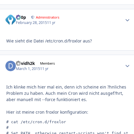
d00p
Autho
Administrators
February 28, 2015
11 yr
Wie sieht die Datei /etc/cron.d/froxlor aus?
davidh2k
Autho
Members
March 1, 2015
11 yr
Ich klinke mich hier mal ein, denn ich scheine ein ?hnliches
Problem zu haben. Auch mein Cron wird nicht ausgef?hrt,
aber manuell mit --force funktioniert es.
Hier ist meine cron froxlor konfiguration:
# cat /etc/cron.d/froxlor

#

# Set PATH, otherwise restart-scripts won't find start