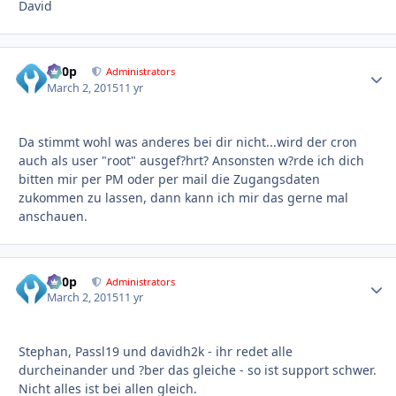
David
d00p
Autho
Administrators
March 2, 2015
11 yr
Da stimmt wohl was anderes bei dir nicht...wird der cron
auch als user "root" ausgef?hrt? Ansonsten w?rde ich dich
bitten mir per PM oder per mail die Zugangsdaten
zukommen zu lassen, dann kann ich mir das gerne mal
anschauen.
d00p
Autho
Administrators
March 2, 2015
11 yr
Stephan, Passl19 und davidh2k - ihr redet alle
durcheinander und ?ber das gleiche - so ist support schwer.
Nicht alles ist bei allen gleich.