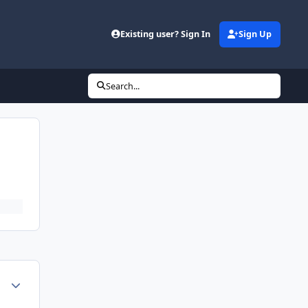
d
Existing user? Sign In
Sign Up
Search...
Author stats