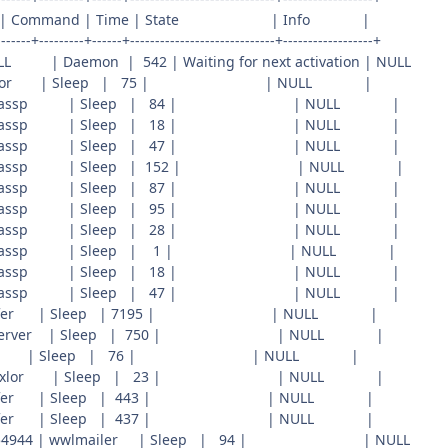
mand | Time | State | Info |
-------+---------+------+-----------------------------+------------------+
 Daemon | 542 | Waiting for next activation | NUL
froxlor | Sleep | 75 | | NULL |
33942 | assp | Sleep | 84 | | NULL |
33944 | assp | Sleep | 18 | | NULL |
33946 | assp | Sleep | 47 | | NULL |
33948 | assp | Sleep | 152 | | NULL |
33950 | assp | Sleep | 87 | | NULL |
33952 | assp | Sleep | 95 | | NULL |
33954 | assp | Sleep | 28 | | NULL |
33970 | assp | Sleep | 1 | | NULL |
48346 | assp | Sleep | 18 | | NULL |
48376 | assp | Sleep | 47 | | NULL |
ansfer | Sleep | 7195 | | NULL |
bserver | Sleep | 750 | | NULL |
acti | Sleep | 76 | | NULL |
| froxlor | Sleep | 23 | | NULL |
ansfer | Sleep | 443 | | NULL |
ansfer | Sleep | 437 | | NULL |
nect.de:54944 | wwlmailer | Sleep | 94 | | NUL