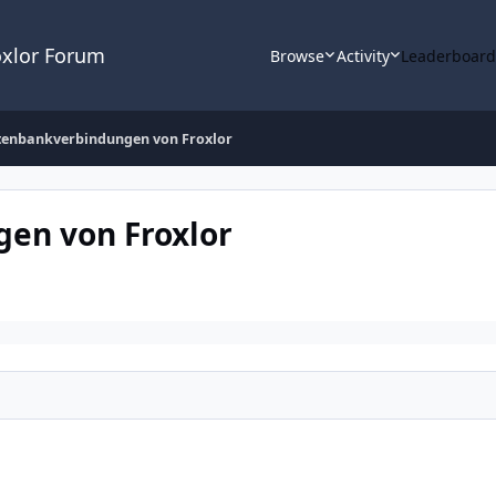
oxlor Forum
Browse
Activity
Leaderboar
atenbankverbindungen von Froxlor
en von Froxlor