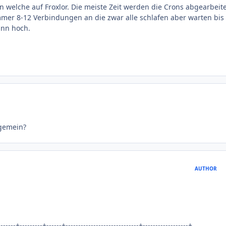
welche auf Froxlor. Die meiste Zeit werden die Crons abgearbeite
mmer 8-12 Verbindungen an die zwar alle schlafen aber warten bis
ann hoch.
lgemein?
AUTHOR
-------+---------+------+-----------------------------+------------------+