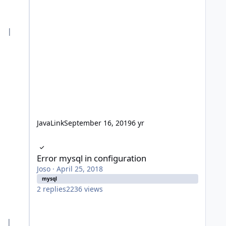
L |
JavaLink
September 16, 2019
6 yr
Error mysql in configuration
Error mysql in configuration
Joso
·
April 25, 2018
mysql
2
replies
2236
views
L |