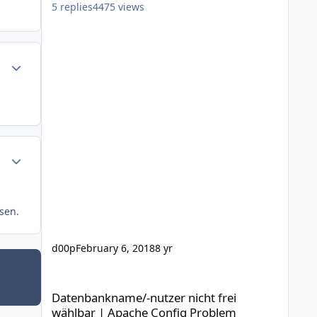
5
replies
4475
views
Author stats
Author stats
sen.
d00p
February 6, 2018
8 yr
Datenbankname/-nutzer nicht frei wählbar | Apache Conf
Datenbankname/-nutzer nicht frei
wählbar | Apache Config Problem