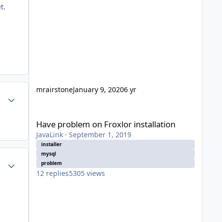
t.
mrairstone
January 9, 2020
6 yr
Author stats
Have problem on Froxlor installation
Have problem on Froxlor installation
JavaLink
·
September 1, 2019
installer
mysql
Author stats
problem
12
replies
5305
views