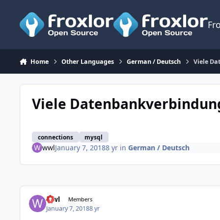
Skip to content
Fr
Home
Other Languages
German / Deutsch
Viele D
Viele Datenbankverbindung
connections
mysql
wwl
January 7, 2018
8 yr
in
German / Deutsch
wwl
Members
January 7, 2018
8 yr