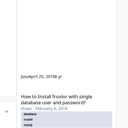
Joso
April 25, 2018
8 yr
How to Install froxlor with single database user and pass
How to Install froxlor with single
database user and password?
shaaz
·
February 6, 2018
Author stats
database
install
mysql