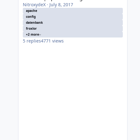
NitroxydeX
·
July 8, 2017
apache
config
datenbank
froxlor
+2 more
5
replies
4771
views