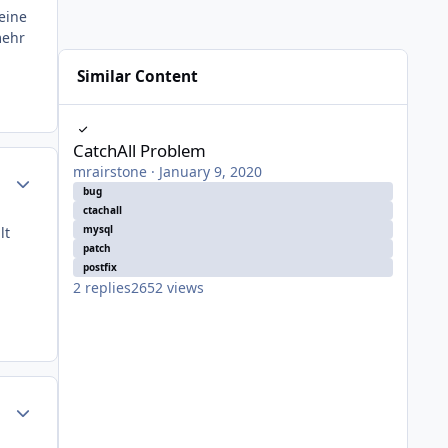
eine
mehr
Similar Content
CatchAll Problem
CatchAll Problem
mrairstone
·
January 9, 2020
Author stats
bug
ctachall
mysql
lt
patch
postfix
2
replies
2652
views
Author stats