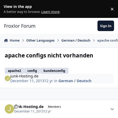
Skip to content
View in the app
×
Di
A better way to browse.
Learn more
.
Froxlor Forum
Sign In
Home
Other Languages
German / Deutsch
apache conf
apache configs nicht vorhanden
apache2
config
kundenconfig
junk-Hosting.de
December 11, 2013
12 yr
in
German / Deutsch
junk-Hosting.de
Autho
Members
December 11, 2013
12 yr