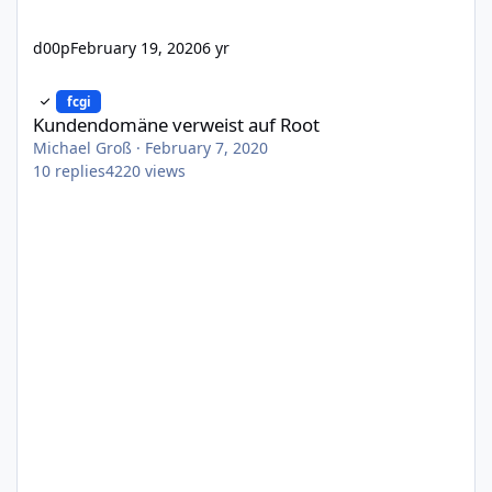
d00p
February 19, 2020
6 yr
Kundendomäne verweist auf Root
fcgi
Kundendomäne verweist auf Root
Michael Groß
·
February 7, 2020
10
replies
4220
views