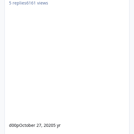
5
replies
6161
views
d00p
October 27, 2020
5 yr