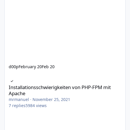
d00p
February 20
Feb 20
Installationsschwierigkeiten von PHP-FPM mit Apache
Installationsschwierigkeiten von PHP-FPM mit
Apache
mrmanuel
·
November 25, 2021
7
replies
5984
views