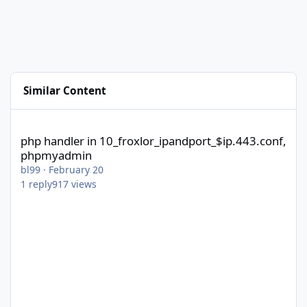
Similar Content
php handler in 10_froxlor_ipandport_$ip.443.conf, phpmyadmin
php handler in 10_froxlor_ipandport_$ip.443.conf,
phpmyadmin
bl99
·
February 20
1
reply
917
views