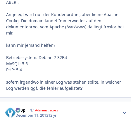
ABER..
Angelegt wird nur der Kundenordner, aber keine Apache
Config. Die domain landet Immerwieder auf dem
dokumentenroot vom Apache (/var/www) da liegt froxlor bei
mir.
kann mir jemand helfen?
Betriebssystem: Debian 7 32Bit
MySQL: 5.5
PHP: 5.4
sofern irgendwo in einer Log was stehen sollte, in welcher
Log werden ggf. die fehler aufgelistet?
d00p
Autho
Administrators
December 11, 2013
12 yr