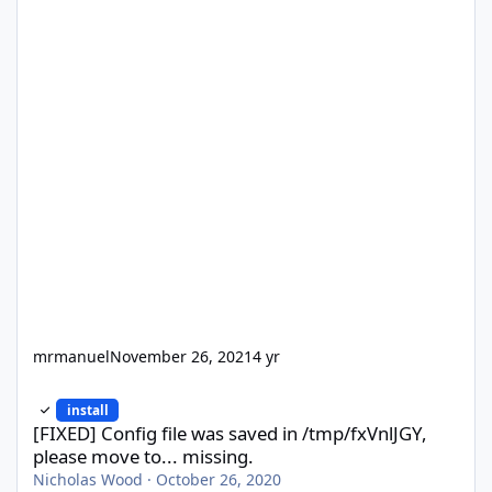
mrmanuel
November 26, 2021
4 yr
[FIXED] Config file was saved in /tmp/fxVnlJGY, please move to...
install
[FIXED] Config file was saved in /tmp/fxVnlJGY,
please move to... missing.
Nicholas Wood
·
October 26, 2020