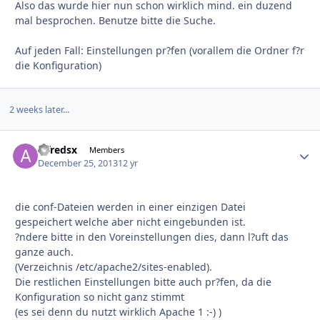
Also das wurde hier nun schon wirklich mind. ein duzend
mal besprochen. Benutze bitte die Suche.
Auf jeden Fall: Einstellungen pr?fen (vorallem die Ordner f?r
die Konfiguration)
2 weeks later...
alfredsx
Autho
Members
December 25, 2013
12 yr
die conf-Dateien werden in einer einzigen Datei
gespeichert welche aber nicht eingebunden ist.
?ndere bitte in den Voreinstellungen dies, dann l?uft das
ganze auch.
(Verzeichnis /etc/apache2/sites-enabled).
Die restlichen Einstellungen bitte auch pr?fen, da die
Konfiguration so nicht ganz stimmt
(es sei denn du nutzt wirklich Apache 1 :-) )