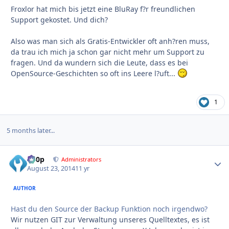
Froxlor hat mich bis jetzt eine BluRay f?r freundlichen
Support gekostet. Und dich?
Also was man sich als Gratis-Entwickler oft anh?ren muss,
da trau ich mich ja schon gar nicht mehr um Support zu
fragen. Und da wundern sich die Leute, dass es bei
OpenSource-Geschichten so oft ins Leere l?uft...
1
5 months later...
d00p
Autho
Administrators
August 23, 2014
11 yr
AUTHOR
Hast du den Source der Backup Funktion noch irgendwo?
Wir nutzen GIT zur Verwaltung unseres Quelltextes, es ist