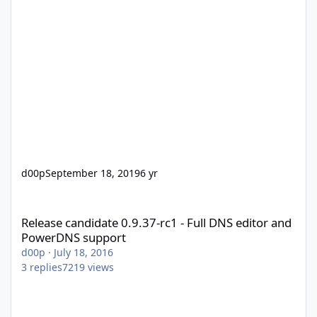
d00p
September 18, 2019
6 yr
Release candidate 0.9.37-rc1 - Full DNS editor and PowerDNS s
Release candidate 0.9.37-rc1 - Full DNS editor and
PowerDNS support
d00p
·
July 18, 2016
3
replies
7219
views