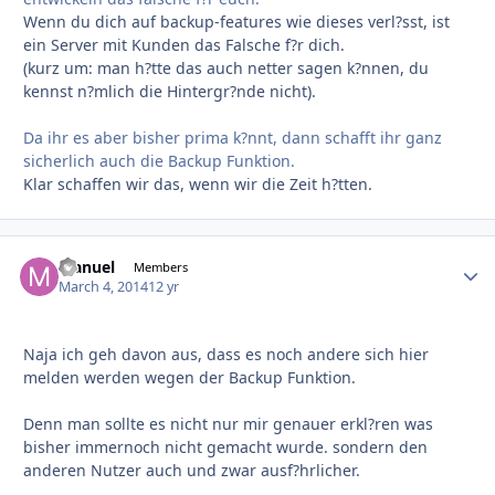
Wenn du dich auf backup-features wie dieses verl?sst, ist
ein Server mit Kunden das Falsche f?r dich.
(kurz um: man h?tte das auch netter sagen k?nnen, du
kennst n?mlich die Hintergr?nde nicht).
Da ihr es aber bisher prima k?nnt, dann schafft ihr ganz
sicherlich auch die Backup Funktion.
Klar schaffen wir das, wenn wir die Zeit h?tten.
Manuel
Autho
Members
March 4, 2014
12 yr
Naja ich geh davon aus, dass es noch andere sich hier
melden werden wegen der Backup Funktion.
Denn man sollte es nicht nur mir genauer erkl?ren was
bisher immernoch nicht gemacht wurde. sondern den
anderen Nutzer auch und zwar ausf?hrlicher.