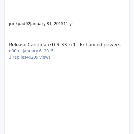
junkpad92
January 31, 2015
11 yr
Release Candidate 0.9.33-rc1 - Enhanced powers
Release Candidate 0.9.33-rc1 - Enhanced powers
d00p
·
January 6, 2015
3
replies
46209
views