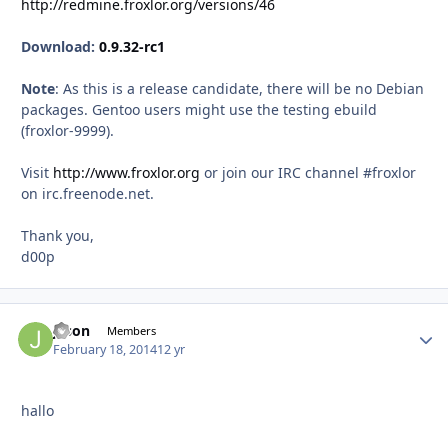
http://redmine.froxlor.org/versions/46
Download:
0.9.32-rc1
Note
: As this is a release candidate, there will be no Debian
packages. Gentoo users might use the testing ebuild
(froxlor-9999).
Visit
http://www.froxlor.org
or join our IRC channel #froxlor
on irc.freenode.net.
Thank you,
d00p
jason
Autho
Members
February 18, 2014
12 yr
hallo