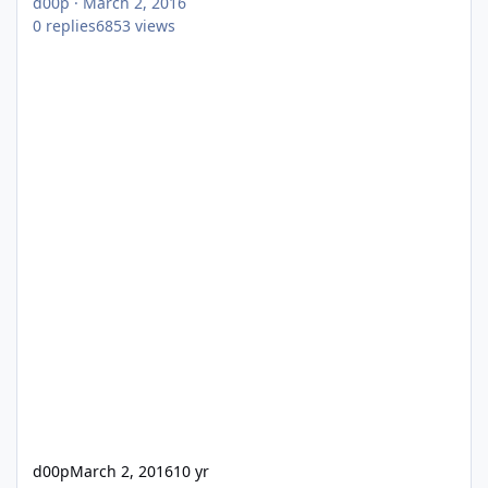
d00p
·
March 2, 2016
0
replies
6853
views
d00p
March 2, 2016
10 yr