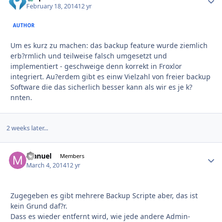
February 18, 2014
12 yr
AUTHOR
Um es kurz zu machen: das backup feature wurde ziemlich
erb?rmlich und teilweise falsch umgesetzt und
implementiert - geschweige denn korrekt in Froxlor
integriert. Au?erdem gibt es einw Vielzahl von freier backup
Software die das sicherlich besser kann als wir es je k?
nnten.
2 weeks later...
Manuel
Autho
Members
March 4, 2014
12 yr
Zugegeben es gibt mehrere Backup Scripte aber, das ist
kein Grund daf?r.
Dass es wieder entfernt wird, wie jede andere Admin-