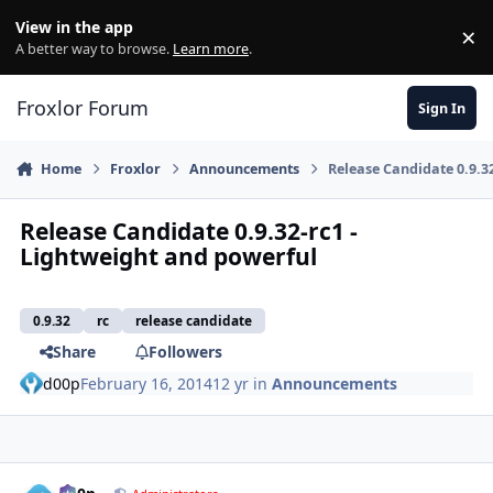
Skip to content
View in the app
×
Di
A better way to browse.
Learn more
.
Froxlor Forum
Sign In
Home
Froxlor
Announcements
Release Candidate 0.9.3
Release Candidate 0.9.32-rc1 -
Lightweight and powerful
0.9.32
rc
release candidate
Share
Followers
d00p
February 16, 2014
12 yr
in
Announcements