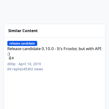
Similar Content
Release candidate 0.10.0 - It's Froxlor, but with API :)
release candidate
Release candidate 0.10.0 - It's Froxlor, but with API
:)
3
d00p
·
April 10, 2019
69
replies
45302
views