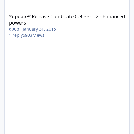
*update* Release Candidate 0.9.33-rc2 - Enhanced powers
*update* Release Candidate 0.9.33-rc2 - Enhanced
powers
d00p
·
January 31, 2015
1
reply
5903
views