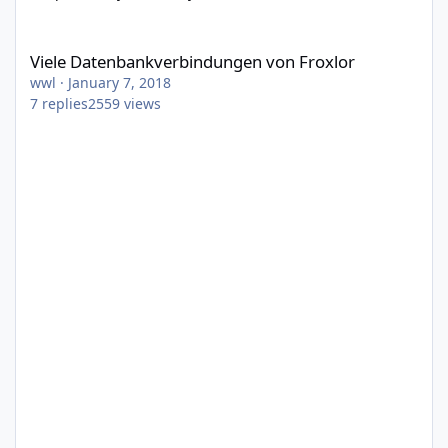
Viele Datenbankverbindungen von Froxlor
Viele Datenbankverbindungen von Froxlor
wwl
·
January 7, 2018
7
replies
2559
views