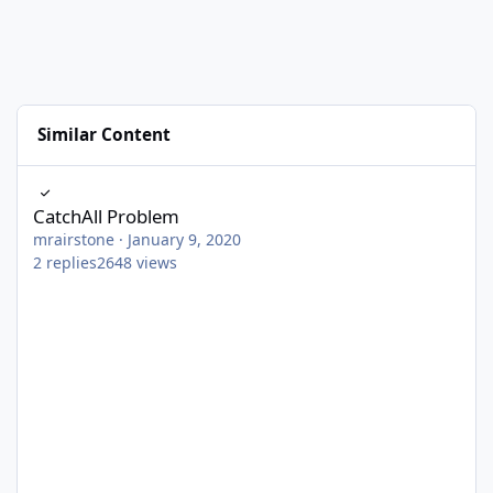
Similar Content
CatchAll Problem
CatchAll Problem
mrairstone
·
January 9, 2020
2
replies
2648
views