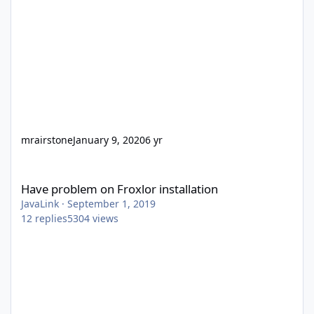
mrairstone
January 9, 2020
6 yr
Have problem on Froxlor installation
Have problem on Froxlor installation
JavaLink
·
September 1, 2019
12
replies
5304
views