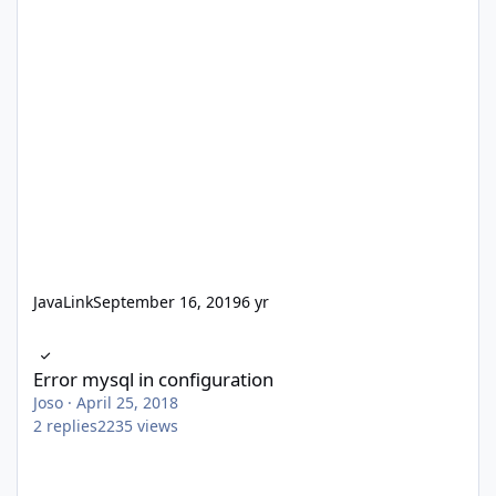
JavaLink
September 16, 2019
6 yr
Error mysql in configuration
Error mysql in configuration
Joso
·
April 25, 2018
2
replies
2235
views