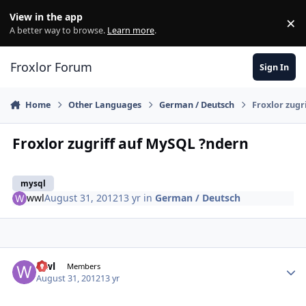
Skip to content
View in the app
×
Di
A better way to browse.
Learn more
.
Froxlor Forum
Sign In
Home
Other Languages
German / Deutsch
Froxlor zugr
Froxlor zugriff auf MySQL ?ndern
mysql
wwl
August 31, 2012
13 yr
in
German / Deutsch
wwl
Autho
Members
August 31, 2012
13 yr