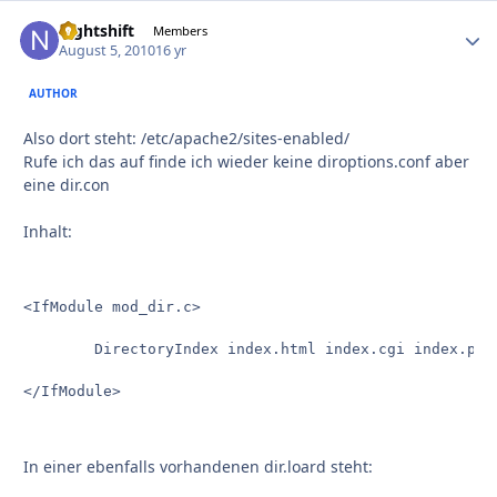
nightshift
Autho
Members
August 5, 2010
16 yr
AUTHOR
Also dort steht: /etc/apache2/sites-enabled/
Rufe ich das auf finde ich wieder keine diroptions.conf aber
eine dir.con
Inhalt:
<IfModule mod_dir.c>

     	DirectoryIndex index.html index.cgi index.pl index.php index.xhtml index.htm

</IfModule>
In einer ebenfalls vorhandenen dir.loard steht: