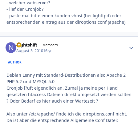
- welcher webserver?
- lief der Cronjob?
- paste mal bitte einen kunden vhost (bei lighttpd) oder
entsprechenden eintrag aus der diroptions.conf (apache)
nightshift
Autho
Members
August 5, 2010
16 yr
AUTHOR
Debian Lenny mit Standard-Destributionen also Apache 2
PHP 5.2 und MYSQL 5.0
Cronjob l?uft eigendlich an. Zumal ja meine per Hand
gesetzten htaccess Dateien direkt umgesetzt werden sollten
? Oder Bedarf es hier auch einer Wartezeit ?
Also unter /etc/apache/ finde ich die diroptions.conf nicht.
Da ist aber die entsprechende Allgemeine Conf Datei: