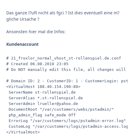
Das ganze l?uft nicht als fgci ? Ist dies eventuell eine m?
gliche Ursache ?
Ansonsten hier mal die Infos:
Kundenaccount
# 21_froxlor_normal_vhost_st-rollenspiel.de.conf

# Created 06.08.2010 23:05

# Do NOT manually edit this file, all changes will be
# Domain ID: 2 - CustomerID: 1 - CustomerLogin: pstadm
<VirtualHost 188.40.154.190:80>

 ServerName st-rollenspiel.de

 ServerAlias *.st-rollenspiel.de

 ServerAdmin lrueller@yahoo.de

 DocumentRoot "/var/customers/webs/pstadmin/"

 php_admin_flag safe_mode Off 

 ErrorLog "/var/customers/logs/pstadmin-error.log"

 CustomLog "/var/customers/logs/pstadmin-access.log" c