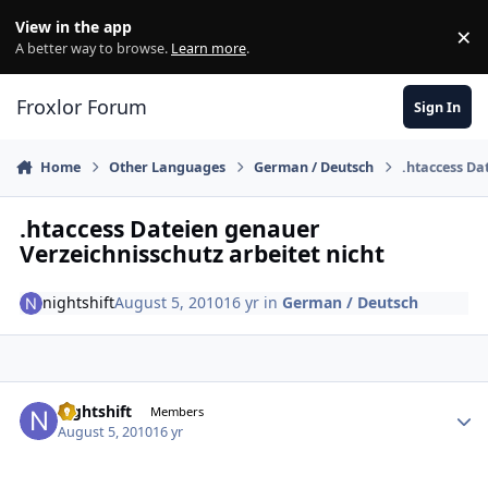
Skip to content
View in the app
×
Di
A better way to browse.
Learn more
.
Froxlor Forum
Sign In
Home
Other Languages
German / Deutsch
.htaccess Da
.htaccess Dateien genauer
Verzeichnisschutz arbeitet nicht
nightshift
August 5, 2010
16 yr
in
German / Deutsch
nightshift
Autho
Members
August 5, 2010
16 yr