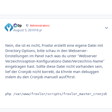
d00p
Autho
Administrators
August 5, 2010
16 yr
Nein, die ist es nicht, Froxlor erstellt eine eigene Datei mit
Directory-Options, bitte schau in den Webserver-
Einstellungen im Panel nach was du unter "Webserver
Verzeichnisoption-Konfigurations-Datei/Verzeichnis-Name"
eingetragen hast. Sollte diese Datei nicht vorhanden sein,
lief der Cronjob nicht korrekt, da k?nnte man debuggen
indem du den Cronjob manuell ausf?hrst:
php /var/www/froxlor/scripts/froxlor_master_cronjob.p