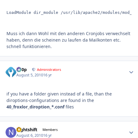
LoadModule dir_module /usr/lib/apache2/modules/mod_di
Muss ich dann Wohl mit den anderen Cronjobs verwechselt
haben, denn die scheinen zu laufen da Mailkonten etc.
schnell funktionieren.
d00p
Autho
Administrators
August 5, 2010
16 yr
if you have a folder given instead of a file, than the
diroptions-configurations are found in the
40_froxlor_diroption_*.conf
files
nightshift
Autho
Members
August 6, 2010
16 yr