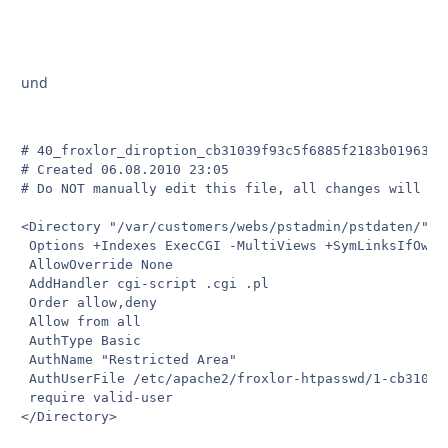
und
# 40_froxlor_diroption_cb31039f93c5f6885f2183b01963edd
# Created 06.08.2010 23:05

# Do NOT manually edit this file, all changes will be
<Directory "/var/customers/webs/pstadmin/pstdaten/">

 Options +Indexes ExecCGI -MultiViews +SymLinksIfOwner
 AllowOverride None

 AddHandler cgi-script .cgi .pl

 Order allow,deny

 Allow from all

 AuthType Basic

 AuthName "Restricted Area"

 AuthUserFile /etc/apache2/froxlor-htpasswd/1-cb31039
 require valid-user
