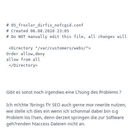
# 05_froxlor_dirfix_nofcgid.conf

# Created 06.08.2010 23:05

# Do NOT manually edit this file, all changes will be
 <Directory "/var/customers/webs/">

Order allow,deny

allow from all

Gibt es sonst noch irgendwo eine L?sung des Problems ?
Ich m?chte ?brings f?r SEO auch gerne mor rewrite nutzen,
wie stelle ich dies ein wenn ich schonmal dabei bin o.g
Problem los l?sen, denn derzeit springen die zur Software
geh?renden htaccess Dateien nicht an.