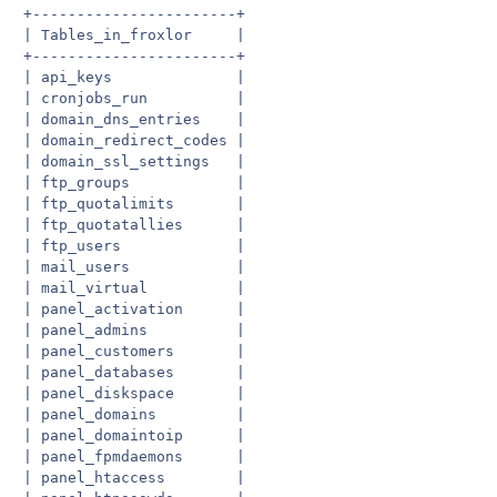
+-----------------------+

| Tables_in_froxlor     |

+-----------------------+

| api_keys              |

| cronjobs_run          |

| domain_dns_entries    |

| domain_redirect_codes |

| domain_ssl_settings   |

| ftp_groups            |

| ftp_quotalimits       |

| ftp_quotatallies      |

| ftp_users             |

| mail_users            |

| mail_virtual          |

| panel_activation      |

| panel_admins          |

| panel_customers       |

| panel_databases       |

| panel_diskspace       |

| panel_domains         |

| panel_domaintoip      |

| panel_fpmdaemons      |

| panel_htaccess        |
