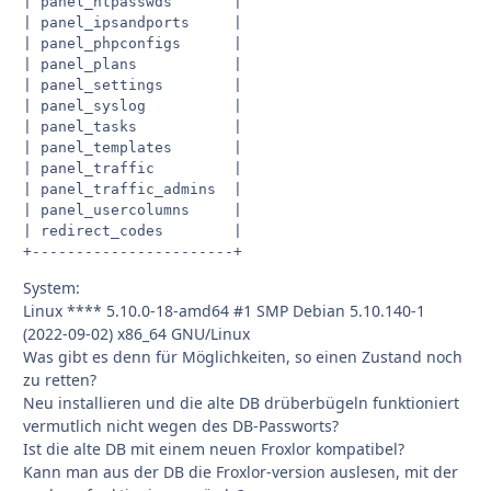
| panel_htpasswds       |

| panel_ipsandports     |

| panel_phpconfigs      |

| panel_plans           |

| panel_settings        |

| panel_syslog          |

| panel_tasks           |

| panel_templates       |

| panel_traffic         |

| panel_traffic_admins  |

| panel_usercolumns     |

| redirect_codes        |

+-----------------------+
System:
Linux **** 5.10.0-18-amd64 #1 SMP Debian 5.10.140-1
(2022-09-02) x86_64 GNU/Linux
Was gibt es denn für Möglichkeiten, so einen Zustand noch
zu retten?
Neu installieren und die alte DB drüberbügeln funktioniert
vermutlich nicht wegen des DB-Passworts?
Ist die alte DB mit einem neuen Froxlor kompatibel?
Kann man aus der DB die Froxlor-version auslesen, mit der