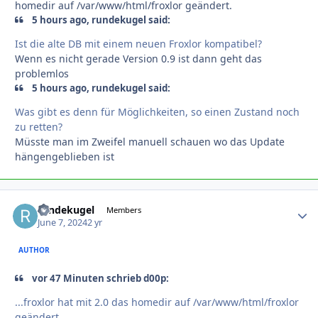
homedir auf /var/www/html/froxlor geändert.
5 hours ago, rundekugel said:
Ist die alte DB mit einem neuen Froxlor kompatibel?
Wenn es nicht gerade Version 0.9 ist dann geht das
problemlos
5 hours ago, rundekugel said:
Was gibt es denn für Möglichkeiten, so einen Zustand noch
zu retten?
Müsste man im Zweifel manuell schauen wo das Update
hängengeblieben ist
rundekugel
Autho
Members
June 7, 2024
2 yr
AUTHOR
vor 47 Minuten schrieb d00p:
...froxlor hat mit 2.0 das homedir auf /var/www/html/froxlor
geändert.