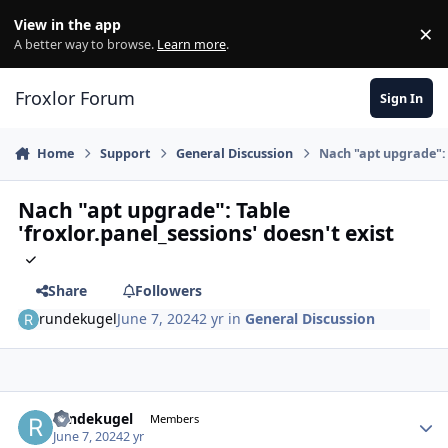
Skip to content
View in the app
×
Di
A better way to browse.
Learn more
.
Froxlor Forum
Sign In
Home
Support
General Discussion
Nach "apt upgrade": T
Nach "apt upgrade": Table
'froxlor.panel_sessions' doesn't exist
Share
Followers
rundekugel
June 7, 2024
2 yr
in
General Discussion
rundekugel
Autho
Members
June 7, 2024
2 yr