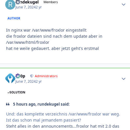
rundekugel
Autho
Members
June 7, 2024
2 yr
AUTHOR
In nginx war /var/www/froxlor eingestellt
die froxlor dateien sind nach dem update aber in
/var/www/html/froxlor
hat ne weile gedauert. aber jetzt geht's erstmal
d00p
Autho
Administrators
June 7, 2024
2 yr
SOLUTION
5 hours ago, rundekugel said:
Und: das komplette verzeichnis /var/www/froxlor war weg.
Ist das schon mal jemandem passiert?
Steht alles in den announcements...froxlor hat mit 2.0 das