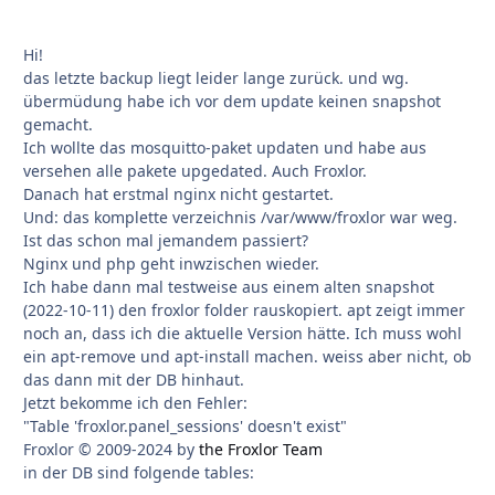
Hi!
das letzte backup liegt leider lange zurück. und wg.
übermüdung habe ich vor dem update keinen snapshot
gemacht.
Ich wollte das mosquitto-paket updaten und habe aus
versehen alle pakete upgedated. Auch Froxlor.
Danach hat erstmal nginx nicht gestartet.
Und: das komplette verzeichnis /var/www/froxlor war weg.
Ist das schon mal jemandem passiert?
Nginx und php geht inwzischen wieder.
Ich habe dann mal testweise aus einem alten snapshot
(2022-10-11) den froxlor folder rauskopiert. apt zeigt immer
noch an, dass ich die aktuelle Version hätte. Ich muss wohl
ein apt-remove und apt-install machen. weiss aber nicht, ob
das dann mit der DB hinhaut.
Jetzt bekomme ich den Fehler:
"Table 'froxlor.panel_sessions' doesn't exist"
Froxlor © 2009-2024 by
the Froxlor Team
in der DB sind folgende tables: