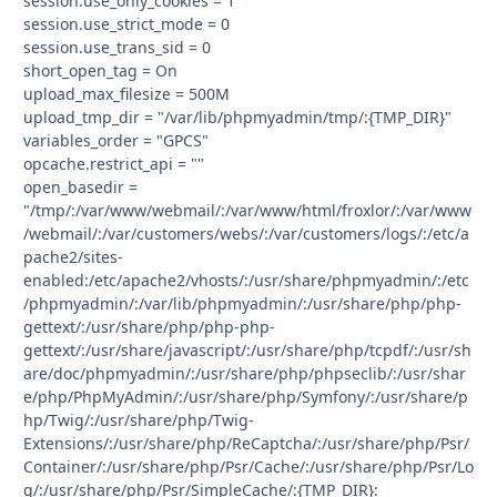
session.use_only_cookies = 1
session.use_strict_mode = 0
session.use_trans_sid = 0
short_open_tag = On
upload_max_filesize = 500M
upload_tmp_dir = "/var/lib/phpmyadmin/tmp/:{TMP_DIR}"
variables_order = "GPCS"
opcache.restrict_api = ""
open_basedir =
"/tmp/:/var/www/webmail/:/var/www/html/froxlor/:/var/www
/webmail/:/var/customers/webs/:/var/customers/logs/:/etc/a
pache2/sites-
enabled:/etc/apache2/vhosts/:/usr/share/phpmyadmin/:/etc
/phpmyadmin/:/var/lib/phpmyadmin/:/usr/share/php/php-
gettext/:/usr/share/php/php-php-
gettext/:/usr/share/javascript/:/usr/share/php/tcpdf/:/usr/sh
are/doc/phpmyadmin/:/usr/share/php/phpseclib/:/usr/shar
e/php/PhpMyAdmin/:/usr/share/php/Symfony/:/usr/share/p
hp/Twig/:/usr/share/php/Twig-
Extensions/:/usr/share/php/ReCaptcha/:/usr/share/php/Psr/
Container/:/usr/share/php/Psr/Cache/:/usr/share/php/Psr/Lo
g/:/usr/share/php/Psr/SimpleCache/:{TMP_DIR}: