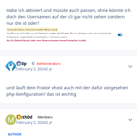
Habe ich aktiviert und müsste auch passen, ohne könnte ich
doch den Usernamen auf der cli gar nicht sehen sondern
nur die id oder?
d00p
Autho
Administrators
February 2, 2024
2 yr
und läuft dein froxlor vhost auch mit der dafür vorgesehen
php-konfiguration? das ist wichtig
Meth0d
Autho
Members
February 2, 2024
2 yr
AUTHOR