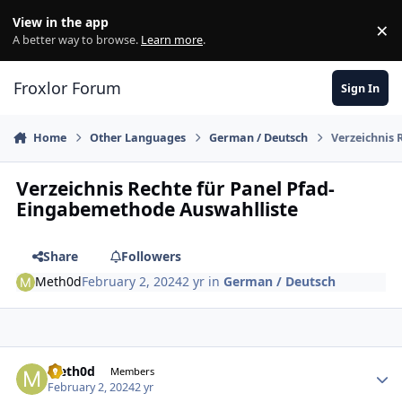
Skip to content
View in the app
×
Di
A better way to browse.
Learn more
.
Froxlor Forum
Sign In
Home
Other Languages
German / Deutsch
Verzeichnis 
Verzeichnis Rechte für Panel Pfad-
Eingabemethode Auswahlliste
Share
Followers
Meth0d
February 2, 2024
2 yr
in
German / Deutsch
Meth0d
Autho
Members
February 2, 2024
2 yr