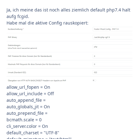
Ja, ich meine das ist noch alles ziemlich default php7.4 halt
aufg fcgid.
Habe mal die aktive Config rauskopiert:
allow_url_fopen = On
allow_url_include = Off
auto_append_file =
auto_globals_jit = On
auto_prepend_file =
bcmath.scale = 0
cli_server.color = On
default_charset = "UTF-8"