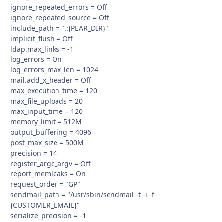
ignore_repeated_errors = Off
ignore_repeated_source = Off
include_path = ".:{PEAR_DIR}"
implicit_flush = Off
ldap.max_links = -1
log_errors = On
log_errors_max_len = 1024
mail.add_x_header = Off
max_execution_time = 120
max_file_uploads = 20
max_input_time = 120
memory_limit = 512M
output_buffering = 4096
post_max_size = 500M
precision = 14
register_argc_argv = Off
report_memleaks = On
request_order = "GP"
sendmail_path = "/usr/sbin/sendmail -t -i -f
{CUSTOMER_EMAIL}"
serialize_precision = -1