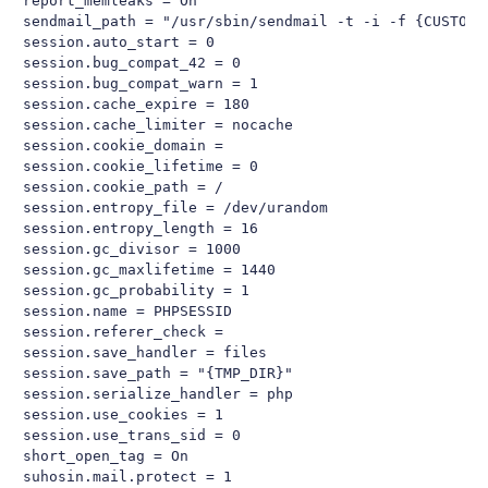
report_memleaks = On

sendmail_path = "/usr/sbin/sendmail -t -i -f {CUSTOMER
session.auto_start = 0

session.bug_compat_42 = 0

session.bug_compat_warn = 1

session.cache_expire = 180

session.cache_limiter = nocache

session.cookie_domain =

session.cookie_lifetime = 0

session.cookie_path = /

session.entropy_file = /dev/urandom

session.entropy_length = 16

session.gc_divisor = 1000

session.gc_maxlifetime = 1440

session.gc_probability = 1

session.name = PHPSESSID

session.referer_check =

session.save_handler = files

session.save_path = "{TMP_DIR}"

session.serialize_handler = php

session.use_cookies = 1

session.use_trans_sid = 0

short_open_tag = On

suhosin.mail.protect = 1
