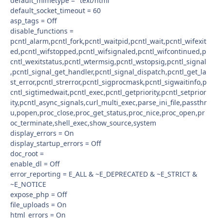
default_mimetype = "text/html"
default_socket_timeout = 60
asp_tags = Off
disable_functions =
pcntl_alarm,pcntl_fork,pcntl_waitpid,pcntl_wait,pcntl_wifexit
ed,pcntl_wifstopped,pcntl_wifsignaled,pcntl_wifcontinued,p
cntl_wexitstatus,pcntl_wtermsig,pcntl_wstopsig,pcntl_signal
,pcntl_signal_get_handler,pcntl_signal_dispatch,pcntl_get_la
st_error,pcntl_strerror,pcntl_sigprocmask,pcntl_sigwaitinfo,p
cntl_sigtimedwait,pcntl_exec,pcntl_getpriority,pcntl_setprior
ity,pcntl_async_signals,curl_multi_exec,parse_ini_file,passthr
u,popen,proc_close,proc_get_status,proc_nice,proc_open,pr
oc_terminate,shell_exec,show_source,system
display_errors = On
display_startup_errors = Off
doc_root =
enable_dl = Off
error_reporting = E_ALL & ~E_DEPRECATED & ~E_STRICT &
~E_NOTICE
expose_php = Off
file_uploads = On
html_errors = On