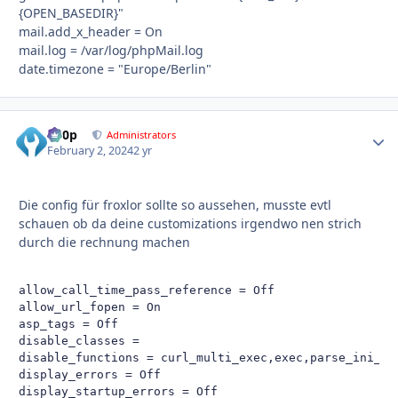
{OPEN_BASEDIR}"
mail.add_x_header = On
mail.log = /var/log/phpMail.log
date.timezone = "Europe/Berlin"
d00p
Autho
Administrators
February 2, 2024
2 yr
Die config für froxlor sollte so aussehen, musste evtl
schauen ob da deine customizations irgendwo nen strich
durch die rechnung machen
allow_call_time_pass_reference = Off

allow_url_fopen = On

asp_tags = Off

disable_classes =

disable_functions = curl_multi_exec,exec,parse_ini_fi
display_errors = Off

display_startup_errors = Off
