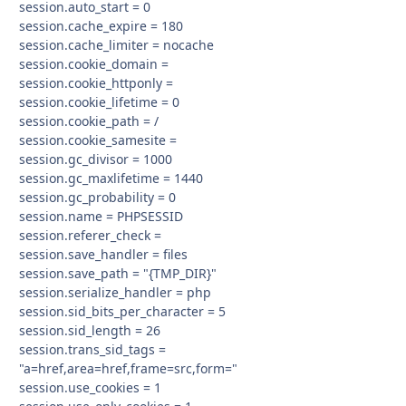
session.auto_start = 0
session.cache_expire = 180
session.cache_limiter = nocache
session.cookie_domain =
session.cookie_httponly =
session.cookie_lifetime = 0
session.cookie_path = /
session.cookie_samesite =
session.gc_divisor = 1000
session.gc_maxlifetime = 1440
session.gc_probability = 0
session.name = PHPSESSID
session.referer_check =
session.save_handler = files
session.save_path = "{TMP_DIR}"
session.serialize_handler = php
session.sid_bits_per_character = 5
session.sid_length = 26
session.trans_sid_tags =
"a=href,area=href,frame=src,form="
session.use_cookies = 1