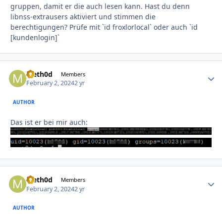
gruppen, damit er die auch lesen kann. Hast du denn
libnss-extrausers aktiviert und stimmen die
berechtigungen? Prüfe mit `id froxlorlocal` oder auch `id
[kundenlogin]`
Meth0d
Autho
Members
February 2, 2024
2 yr
AUTHOR
Das ist er bei mir auch:
Meth0d
Autho
Members
February 2, 2024
2 yr
AUTHOR