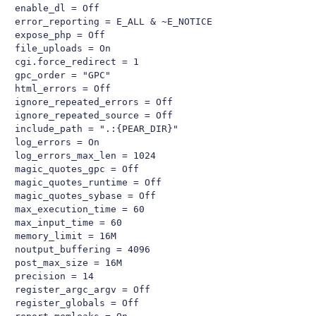
enable_dl = Off

error_reporting = E_ALL & ~E_NOTICE

expose_php = Off

file_uploads = On

cgi.force_redirect = 1

gpc_order = "GPC"

html_errors = Off

ignore_repeated_errors = Off

ignore_repeated_source = Off

include_path = ".:{PEAR_DIR}"

log_errors = On

log_errors_max_len = 1024

magic_quotes_gpc = Off

magic_quotes_runtime = Off

magic_quotes_sybase = Off

max_execution_time = 60

max_input_time = 60

memory_limit = 16M

noutput_buffering = 4096

post_max_size = 16M

precision = 14

register_argc_argv = Off

register_globals = Off
