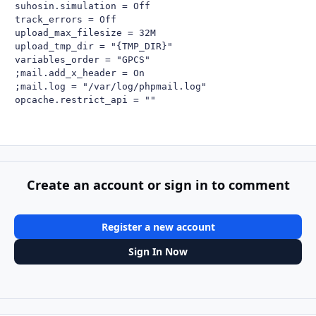
suhosin.simulation = Off

track_errors = Off

upload_max_filesize = 32M

upload_tmp_dir = "{TMP_DIR}"

variables_order = "GPCS"

;mail.add_x_header = On

;mail.log = "/var/log/phpmail.log"

opcache.restrict_api = ""
Create an account or sign in to comment
Register a new account
Sign In Now