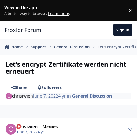
Skip to content
View in the app
×
Di
A better way to browse.
Learn more
.
Froxlor Forum
Sign In
Home
Support
General Discussion
Let's encrypt-Zertif
Let's encrypt-Zertifikate werden nicht
erneuert
Share
Followers
chrisiwien
June 7, 2022
4 yr
in
General Discussion
chrisiwien
Autho
Members
June 7, 2022
4 yr