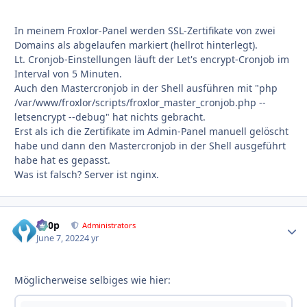
In meinem Froxlor-Panel werden SSL-Zertifikate von zwei
Domains als abgelaufen markiert (hellrot hinterlegt).
Lt. Cronjob-Einstellungen läuft der Let's encrypt-Cronjob im
Interval von 5 Minuten.
Auch den Mastercronjob in der Shell ausführen mit "php
/var/www/froxlor/scripts/froxlor_master_cronjob.php --
letsencrypt --debug" hat nichts gebracht.
Erst als ich die Zertifikate im Admin-Panel manuell gelöscht
habe und dann den Mastercronjob in der Shell ausgeführt
habe hat es gepasst.
Was ist falsch? Server ist nginx.
d00p
Autho
Administrators
June 7, 2022
4 yr
Möglicherweise selbiges wie hier: