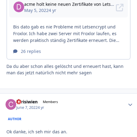
Da du aber schon alles gelöscht und erneuert hast, kann
man das jetzt natürlich nicht mehr sagen
chrisiwien
Autho
Members
June 7, 2022
4 yr
AUTHOR
Ok danke, ich seh mir das an.