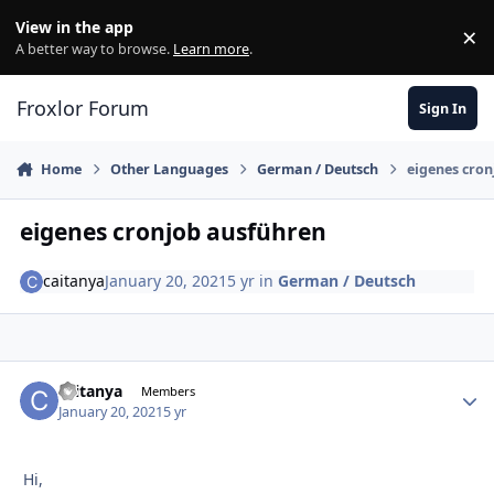
Skip to content
View in the app
×
Di
A better way to browse.
Learn more
.
Froxlor Forum
Sign In
Home
Other Languages
German / Deutsch
eigenes cro
eigenes cronjob ausführen
caitanya
January 20, 2021
5 yr
in
German / Deutsch
caitanya
Autho
Members
January 20, 2021
5 yr
Hi,