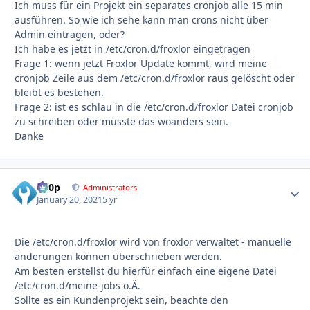
Ich muss für ein Projekt ein separates cronjob alle 15 min
ausführen. So wie ich sehe kann man crons nicht über
Admin eintragen, oder?
Ich habe es jetzt in /etc/cron.d/froxlor eingetragen
Frage 1: wenn jetzt Froxlor Update kommt, wird meine
cronjob Zeile aus dem /etc/cron.d/froxlor raus gelöscht oder
bleibt es bestehen.
Frage 2: ist es schlau in die /etc/cron.d/froxlor Datei cronjob
zu schreiben oder müsste das woanders sein.
Danke
d00p
Autho
Administrators
January 20, 2021
5 yr
Die /etc/cron.d/froxlor wird von froxlor verwaltet - manuelle
änderungen können überschrieben werden.
Am besten erstellst du hierfür einfach eine eigene Datei
/etc/cron.d/meine-jobs o.Ä.
Sollte es ein Kundenprojekt sein, beachte den