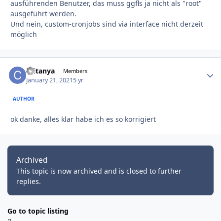
ausführenden Benutzer, das muss ggfls ja nicht als "root"
ausgeführt werden.
Und nein, custom-cronjobs sind via interface nicht derzeit
möglich
caitanya
Autho
Members
January 21, 2021
5 yr
AUTHOR
ok danke, alles klar habe ich es so korrigiert
Archived
This topic is now archived and is closed to further
replies.
Go to topic listing