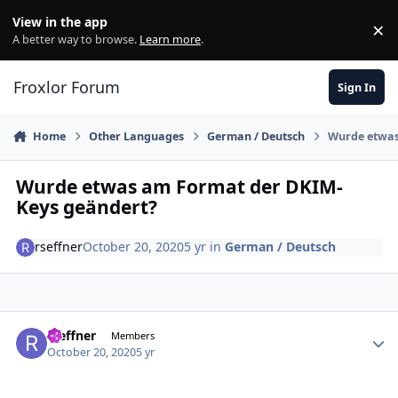
Skip to content
View in the app
×
Di
A better way to browse.
Learn more
.
Froxlor Forum
Sign In
Home
Other Languages
German / Deutsch
Wurde etwas
Wurde etwas am Format der DKIM-
Keys geändert?
rseffner
October 20, 2020
5 yr
in
German / Deutsch
rseffner
Autho
Members
October 20, 2020
5 yr