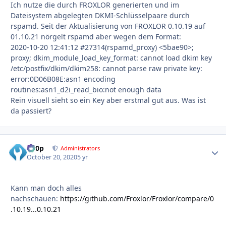
Ich nutze die durch FROXLOR generierten und im
Dateisystem abgelegten DKMI-Schlüsselpaare durch
rspamd. Seit der Aktualisierung von FROXLOR 0.10.19 auf
01.10.21 nörgelt rspamd aber wegen dem Format:
2020-10-20 12:41:12 #27314(rspamd_proxy) <5bae90>;
proxy; dkim_module_load_key_format: cannot load dkim key
/etc/postfix/dkim/dkim258: cannot parse raw private key:
error:0D06B08E:asn1 encoding
routines:asn1_d2i_read_bio:not enough data
Rein visuell sieht so ein Key aber erstmal gut aus. Was ist
da passiert?
d00p
Autho
Administrators
October 20, 2020
5 yr
Kann man doch alles
nachschauen:
https://github.com/Froxlor/Froxlor/compare/0
.10.19...0.10.21