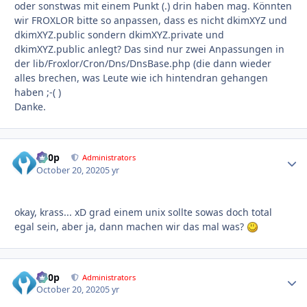
oder sonstwas mit einem Punkt (.) drin haben mag. Könnten
wir FROXLOR bitte so anpassen, dass es nicht dkimXYZ und
dkimXYZ.public sondern dkimXYZ.private und
dkimXYZ.public anlegt? Das sind nur zwei Anpassungen in
der lib/Froxlor/Cron/Dns/DnsBase.php (die dann wieder
alles brechen, was Leute wie ich hintendran gehangen
haben ;-( )
Danke.
d00p
Autho
Administrators
October 20, 2020
5 yr
okay, krass... xD grad einem unix sollte sowas doch total
egal sein, aber ja, dann machen wir das mal was?
d00p
Autho
Administrators
October 20, 2020
5 yr