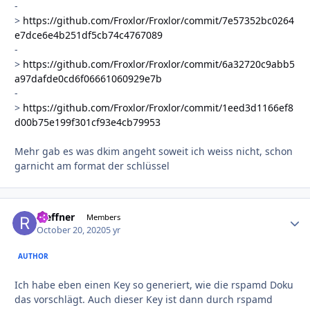
-
>
https://github.com/Froxlor/Froxlor/commit/7e57352bc0264
e7dce6e4b251df5cb74c4767089
-
>
https://github.com/Froxlor/Froxlor/commit/6a32720c9abb5
a97dafde0cd6f06661060929e7b
-
>
https://github.com/Froxlor/Froxlor/commit/1eed3d1166ef8
d00b75e199f301cf93e4cb79953
Mehr gab es was dkim angeht soweit ich weiss nicht, schon
garnicht am format der schlüssel
rseffner
Autho
Members
October 20, 2020
5 yr
AUTHOR
Ich habe eben einen Key so generiert, wie die rspamd Doku
das vorschlägt. Auch dieser Key ist dann durch rspamd