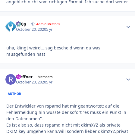
angeblich nicht vom richtigen Format. Ich suche dort weiter.
d00p
Autho
Administrators
October 20, 2020
5 yr
uha, klingt weird....sag bescheid wenn du was
rausgefunden hast
rseffner
Autho
Members
October 20, 2020
5 yr
AUTHOR
Der Entwickler von rspamd hat mir geantwortet: auf die
Fehlermeldung hin wusste der sofort "es muss ein Punkt in
den Dateinamen".
Es ist also so, dass rspamd nicht mit dkimXYZ als private
DKIM key umgehen kann/will sondern lieber dkimXYZ.privat