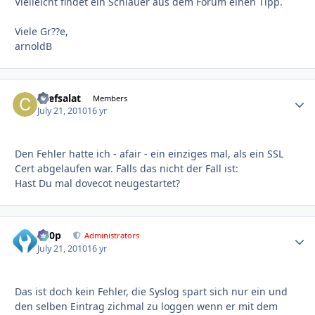
Vielleicht findet ein Schlauer aus dem Forum einen Tipp.
Viele Gr??e,
arnoldB
chefsalat
Autho
Members
July 21, 2010
16 yr
Den Fehler hatte ich - afair - ein einziges mal, als ein SSL
Cert abgelaufen war. Falls das nicht der Fall ist:
Hast Du mal dovecot neugestartet?
d00p
Autho
Administrators
July 21, 2010
16 yr
Das ist doch kein Fehler, die Syslog spart sich nur ein und
den selben Eintrag zichmal zu loggen wenn er mit dem