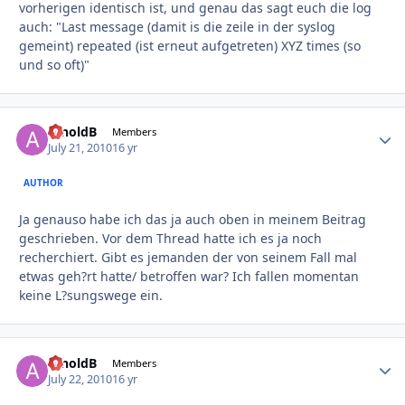
vorherigen identisch ist, und genau das sagt euch die log
auch: "Last message (damit is die zeile in der syslog
gemeint) repeated (ist erneut aufgetreten) XYZ times (so
und so oft)"
arnoldB
Autho
Members
July 21, 2010
16 yr
AUTHOR
Ja genauso habe ich das ja auch oben in meinem Beitrag
geschrieben. Vor dem Thread hatte ich es ja noch
recherchiert. Gibt es jemanden der von seinem Fall mal
etwas geh?rt hatte/ betroffen war? Ich fallen momentan
keine L?sungswege ein.
arnoldB
Autho
Members
July 22, 2010
16 yr