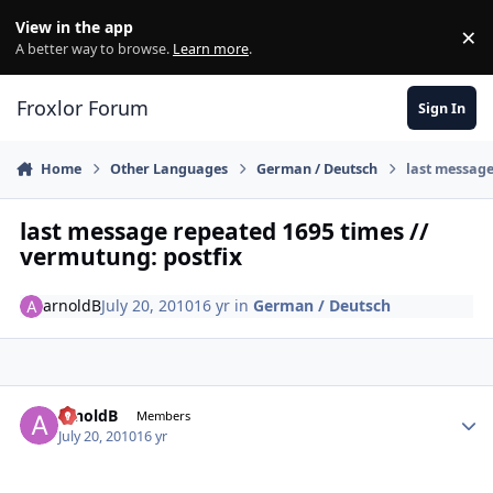
Skip to content
View in the app
×
Di
A better way to browse.
Learn more
.
Froxlor Forum
Sign In
Home
Other Languages
German / Deutsch
last message
last message repeated 1695 times //
vermutung: postfix
arnoldB
July 20, 2010
16 yr
in
German / Deutsch
arnoldB
Autho
Members
July 20, 2010
16 yr