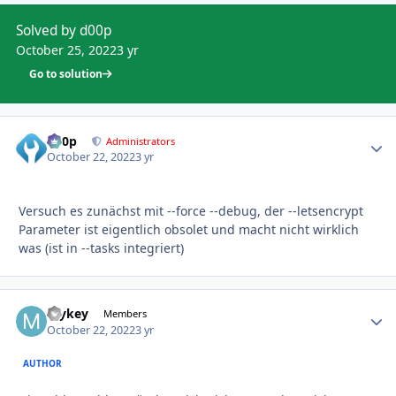
Solved by d00p
October 25, 2022
3 yr
Go to solution
d00p
Autho
Administrators
October 22, 2022
3 yr
Versuch es zunächst mit --force --debug, der --letsencrypt
Parameter ist eigentlich obsolet und macht nicht wirklich
was (ist in --tasks integriert)
mykey
Autho
Members
October 22, 2022
3 yr
AUTHOR