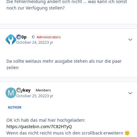
Die Fehlermeldung ändert sich nicht ... was kann ich sonst
noch zur Verfügung stellen?
d00p
Autho
Administrators
October 24, 2022
3 yr
Da sollte weitaus mehr ausgabe stehen als nur die paar
zeilen
mykey
Autho
Members
October 25, 2022
3 yr
AUTHOR
OK ich hab das mal hier hochgeladen:
https://pastebin.com/7C82HTyQ
Wenn das nicht reicht muss ich den scrollback erweitern
🙂