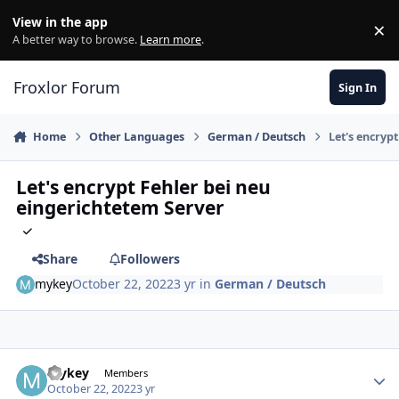
Skip to content
View in the app
×
Di
A better way to browse.
Learn more
.
Froxlor Forum
Sign In
Home
Other Languages
German / Deutsch
Let's encryp
Let's encrypt Fehler bei neu
eingerichtetem Server
Share
Followers
mykey
October 22, 2022
3 yr
in
German / Deutsch
mykey
Autho
Members
October 22, 2022
3 yr