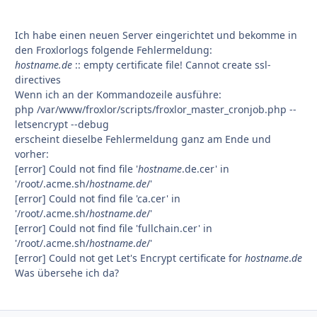
Ich habe einen neuen Server eingerichtet und bekomme in
den Froxlorlogs folgende Fehlermeldung:
hostname.de
:: empty certificate file! Cannot create ssl-
directives
Wenn ich an der Kommandozeile ausführe:
php /var/www/froxlor/scripts/froxlor_master_cronjob.php --
letsencrypt --debug
erscheint dieselbe Fehlermeldung ganz am Ende und
vorher:
[error] Could not find file '
hostname
.de.cer' in
'/root/.acme.sh/
hostname.de
/'
[error] Could not find file 'ca.cer' in
'/root/.acme.sh/
hostname
.
de
/'
[error] Could not find file 'fullchain.cer' in
'/root/.acme.sh/
hostname
.
de
/'
[error] Could not get Let's Encrypt certificate for
hostname
.
de
Was übersehe ich da?