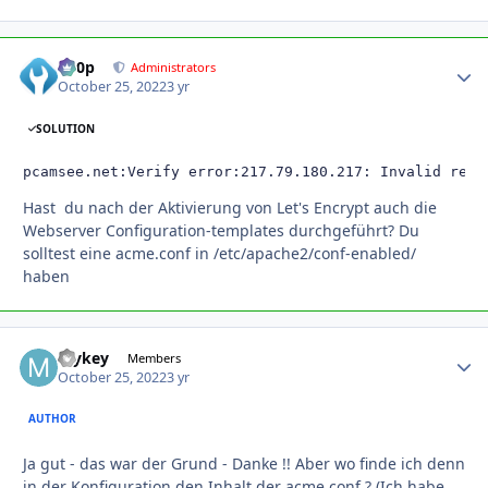
d00p
Autho
Administrators
October 25, 2022
3 yr
SOLUTION
pcamsee.net:Verify error:217.79.180.217: Invalid resp
Hast du nach der Aktivierung von Let's Encrypt auch die
Webserver Configuration-templates durchgeführt? Du
solltest eine acme.conf in /etc/apache2/conf-enabled/
haben
mykey
Autho
Members
October 25, 2022
3 yr
AUTHOR
Ja gut - das war der Grund - Danke !! Aber wo finde ich denn
in der Konfiguration den Inhalt der acme.conf ? (Ich habe