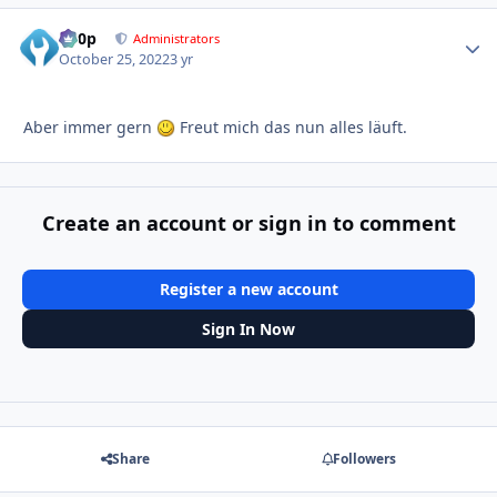
d00p
Autho
Administrators
October 25, 2022
3 yr
Aber immer gern
Freut mich das nun alles läuft.
Create an account or sign in to comment
Register a new account
Sign In Now
Share
Followers