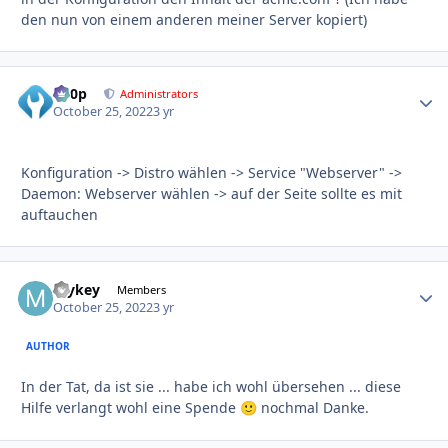
den nun von einem anderen meiner Server kopiert)
d00p
Autho
Administrators
October 25, 2022
3 yr
Konfiguration -> Distro wählen -> Service "Webserver" ->
Daemon: Webserver wählen -> auf der Seite sollte es mit
auftauchen
mykey
Autho
Members
October 25, 2022
3 yr
AUTHOR
In der Tat, da ist sie ... habe ich wohl übersehen ... diese
Hilfe verlangt wohl eine Spende
nochmal Danke.
🙂