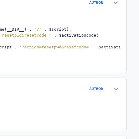
Author stats
AUTHOR
me
(
__DIR__
)
.
"/"
.
 $script
);
=resetpwd&resetcode='
.
 $activationcode
;
cript 
.
'?action=resetpwd&resetcode='
.
 $activationcode
;
Author stats
AUTHOR