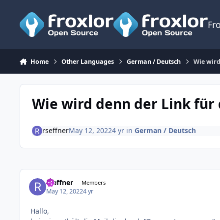
Skip to content
Fr
Home
Other Languages
German / Deutsch
Wie wird
Wie wird denn der Link für
rseffner
May 12, 2022
4 yr
in
German / Deutsch
rseffner
Members
May 12, 2022
4 yr
Hallo,