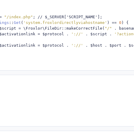
=
"/index.php"
;
// $_SERVER['SCRIPT_NAME'];
ings
::
Get
(
'system.froxlordirectlyviahostname'
)
==
0
)
{
$script 
=
 \Froxlor\FileDir
::
makeCorrectFile
(
"/"
.
 basena
$activationlink 
=
 $protocol 
.
'://'
.
 $script 
.
'?action
$activationlink 
=
 $protocol 
.
'://'
.
 $host 
.
 $port 
.
 $s