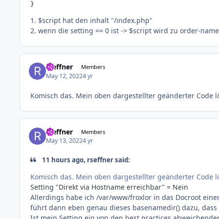
}
1. $script hat den inhalt "/index.php"
2. wenn die setting == 0 ist -> $script wird zu order-name
rseffner
Members
May 12, 2022
4 yr
Komisch das. Mein oben dargestellter geänderter Code 
rseffner
Members
May 13, 2022
4 yr
11 hours ago, rseffner said:
Komisch das. Mein oben dargestellter geänderter Code 
Setting "Direkt via Hostname erreichbar" = Nein
Allerdings habe ich /var/www/froxlor in das Docroot ein
führt dann eben genau dieses basenamedir() dazu, dass 
Ist mein Setting ein von den best practices abweichende