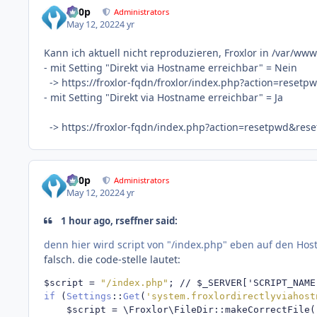
d00p
Administrators
May 12, 2022
4 yr
Kann ich aktuell nicht reproduzieren, Froxlor in /var/www
- mit Setting "Direkt via Hostname erreichbar" = Nein
-> https://froxlor-fqdn/froxlor/index.php?action=res
- mit Setting "Direkt via Hostname erreichbar" = Ja
-> https://froxlor-fqdn/index.php?action=resetpwd&r
d00p
Administrators
May 12, 2022
4 yr
1 hour ago, rseffner said:
denn hier wird script von "/index.php" eben auf den H
falsch. die code-stelle lautet:
$script 
=
"/index.php"
;
// $_SERVER['SCRIPT_NAME
if
(
Settings
::
Get
(
'system.froxlordirectlyviahost
	$script 
=
 \Froxlor\FileDir
::
makeCorrectFile
(