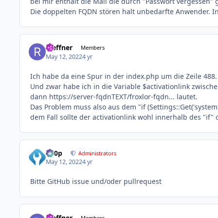
bei mir enthält die Mail die durch "Passwort vergessen" 
Die doppelten FQDN stören halt unbedarfte Anwender. In 
rseffner
Members
May 12, 2022
4 yr
Ich habe da eine Spur in der index.php um die Zeile 488.
Und zwar habe ich in die Variable $activationlink zwische
dann https://server-fqdnTEXT/froxlor-fqdn... lautet.
Das Problem muss also aus dem "if (Settings::Get('syste
dem Fall sollte der activationlink wohl innerhalb des "if
d00p
Administrators
May 12, 2022
4 yr
Bitte GitHub issue und/oder pullrequest
rseffner
Members