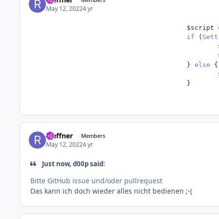
May 12, 2022
4 yr
                                        $script 
if
(
Sett
                                                
                                                
}
else
{
                                                
}
rseffner
Members
May 12, 2022
4 yr
Just now, d00p said:
Bitte GitHub issue und/oder pullrequest
Das kann ich doch wieder alles nicht bedienen ;-(