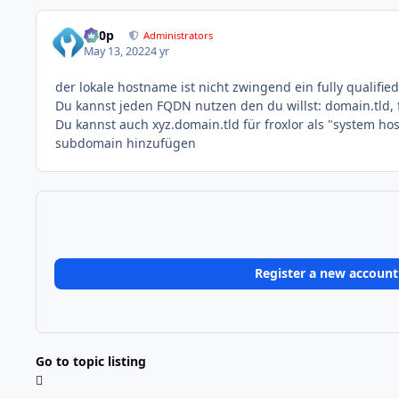
d00p
Administrators
May 13, 2022
4 yr
der lokale hostname ist nicht zwingend ein fully qualifi
Du kannst jeden FQDN nutzen den du willst: domain.tld, f
Du kannst auch xyz.domain.tld für froxlor als "system h
subdomain hinzufügen
Register a new account
Go to topic listing