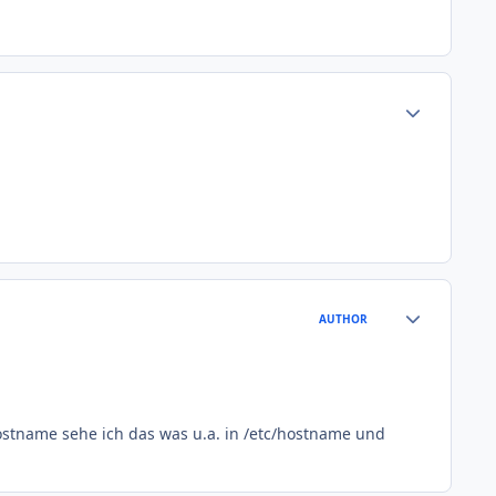
Author stats
Author stats
AUTHOR
stname sehe ich das was u.a. in /etc/hostname und