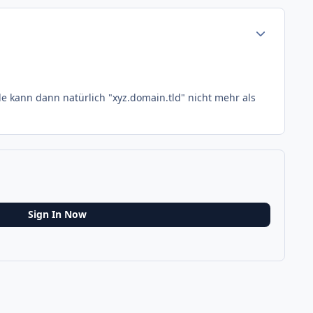
Author stats
e kann dann natürlich "xyz.domain.tld" nicht mehr als
Sign In Now