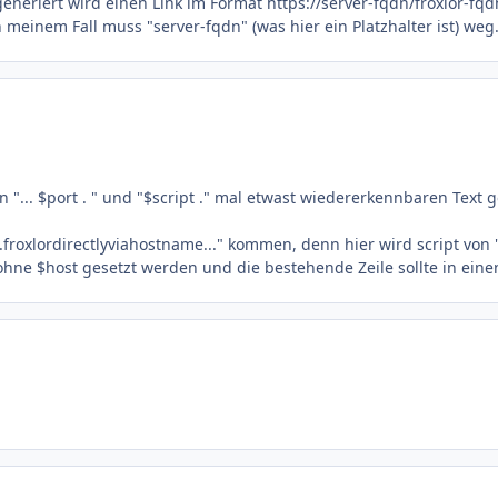
generiert wird einen Link im Format https://server-fqdn/froxlor-f
meinem Fall muss "server-fqdn" (was hier ein Platzhalter ist) weg
n "... $port . " und "$script ." mal etwast wiedererkennbaren Text 
m.froxlordirectlyviahostname..." kommen, denn hier wird script v
" ohne $host gesetzt werden und die bestehende Zeile sollte in eine