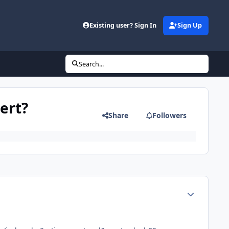
d
Existing user? Sign In
Sign Up
Search...
ert?
Share
Followers
Author stats