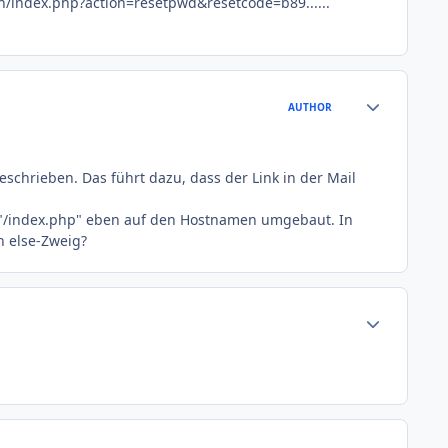
qdn/index.php?action=resetpwd&resetcode=b89......
.
Author stats
AUTHOR
geschrieben. Das führt dazu, dass der Link in der Mail
on "/index.php" eben auf den Hostnamen umgebaut. In
n else-Zweig?
Author stats