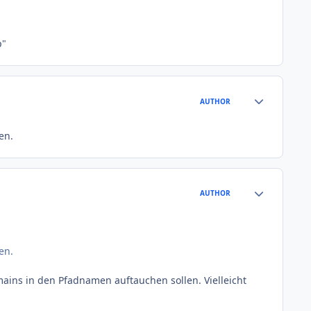
p"
Author stats
AUTHOR
en.
Author stats
AUTHOR
en.
mains in den Pfadnamen auftauchen sollen. Vielleicht