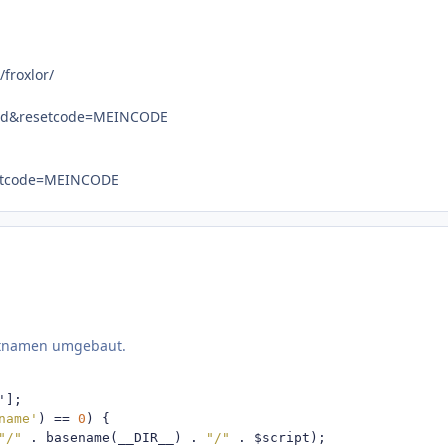
/froxlor/
etpwd&resetcode=MEINCODE
esetcode=MEINCODE
ostnamen umgebaut.
'];
name'
)
==
0
)
{
"/"
.
 basename
(
__DIR__
)
.
"/"
.
 $script
);