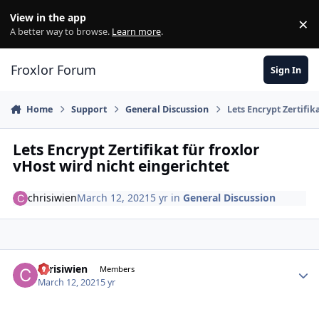
Skip to content
View in the app
×
Di
A better way to browse.
Learn more
.
Froxlor Forum
Sign In
Home
Support
General Discussion
Lets Encrypt Zertifik
Lets Encrypt Zertifikat für froxlor
vHost wird nicht eingerichtet
chrisiwien
March 12, 2021
5 yr
in
General Discussion
chrisiwien
Autho
Members
March 12, 2021
5 yr