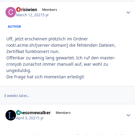
chrisiwien
Autho
Members
March 12, 2021
5 yr
AUTHOR
Uff, jetzt erscheinen plötzlich im Ordner
root/.acme.sh/[server-domain] die fehlenden Dateien,
Zertifikat funktioniert nun.
Offenbar zu wenig lang gewartet. Ich ruf den master-
cronjob zunächst immer manuell auf, war wohl zu
ungeduldig.
Die Frage hat sich momentan erledigt!
3 weeks later...
lonesomewalker
Autho
Members
April 3, 2021
5 yr