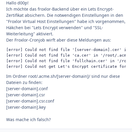
Hallo d00p!
Ich möchte das froxlor-Backend über ein Lets Encrypt-
Zertifikat absichern. Die notwendigen Einstellungen in den
"Froxlor Virtual Host Einstellungen" habe ich vorgenommen,
Häkchen bei "Lets Encrypt verwenden" und "SSL-
Weiterleitung" aktiviert.
Der Froxlor-Cronjob wirft aber diese Meldungen aus:
[error] Could not find file '[server-domain].cer' in 
[error] Could not find file 'ca.cer' in '/root/.acme.s
[error] Could not find file 'fullchain.cer' in '/root/
[error] Could not get Let's Encrypt certificate for [
Im Ordner root/.acme.sh/[server-domain]/ sind nur diese
Dateien zu finden:
[server-domain].conf
[server-domain].csr
[server-domain].csr.conf
[server-domain].key
Was mache ich falsch?