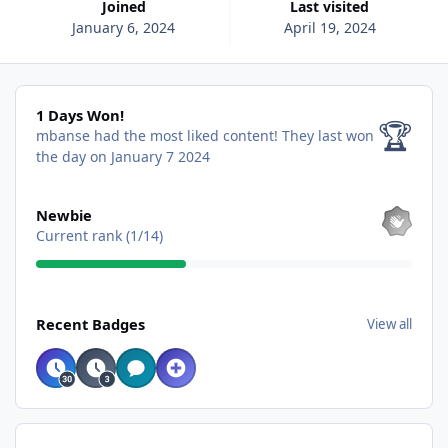
Joined
Last visited
January 6, 2024
April 19, 2024
1 Days Won!
1 Days Won!
🏆
mbanse had the most liked content!
They last won
the day on January 7 2024
View all
Newbie
Current rank (1/14)
View all
Recent Badges
View all
Find content