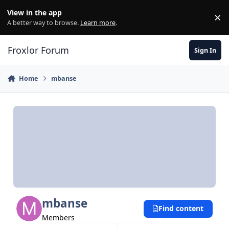
Skip to content
View in the app
×
Di
A better way to browse.
Learn more
.
Froxlor Forum
Sign In
Home
mbanse
mbanse
Find content
Members