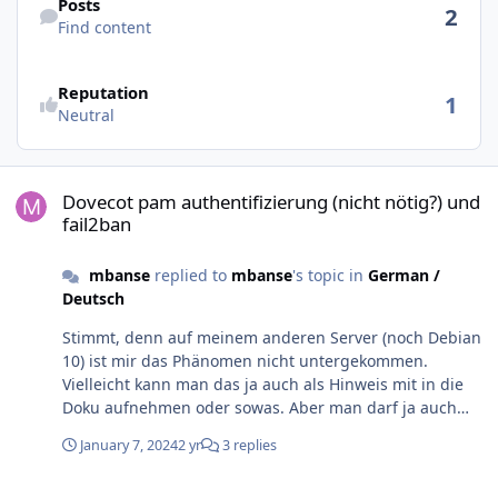
Posts
2
Find content
Reputation
1
Neutral
Dovecot pam authentifizierung (nicht nötig?) und fail2ban
Dovecot pam authentifizierung (nicht nötig?) und
fail2ban
mbanse
replied to
mbanse
's topic in
German /
Deutsch
Stimmt, denn auf meinem anderen Server (noch Debian
10) ist mir das Phänomen nicht untergekommen.
Vielleicht kann man das ja auch als Hinweis mit in die
Doku aufnehmen oder sowas. Aber man darf ja auch
nicht vergessen fail2ban gehört ja nicht zur Froxlor
January 7, 2024
2 yr
3 replies
Installation. Sprich an und für sich legt der User (wie
ich), dann selbst Hand an. Ich war aber anfangs mega
Dovecot pam authentifizierung (nicht nötig?) und fail2ban