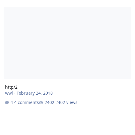
http/2
http/2
wwl
·
February 24, 2018
4 comments
2402 views