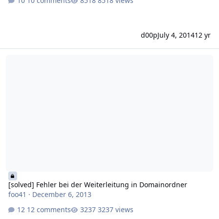
10 comments
8518 views
d00p
July 4, 2014
12 yr
[solved] Fehler bei der Weiterleitung in Domainordner
[solved] Fehler bei der Weiterleitung in Domainordner
foo41
·
December 6, 2013
12 comments
3237 views