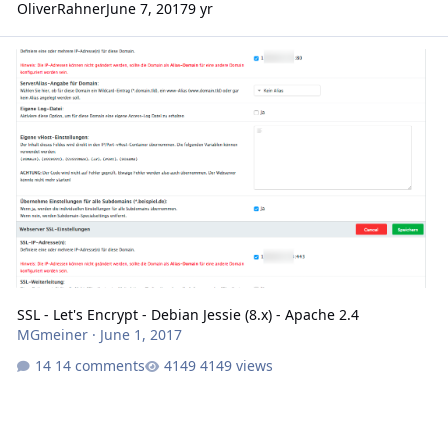
OliverRahner
June 7, 2017
9 yr
SSL - Let's Encrypt - Debian Jessie (8.x) - Apache 2.4
SSL - Let's Encrypt - Debian Jessie (8.x) - Apache 2.4
MGmeiner
·
June 1, 2017
14 comments
4149 views