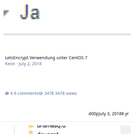
LetsEncrypt Verwendung unter CentOS 7
Keon
·
July 2, 2018
6 comments
3478 views
d00p
July 3, 2018
8 yr
Apache on Centos 7 no Acme