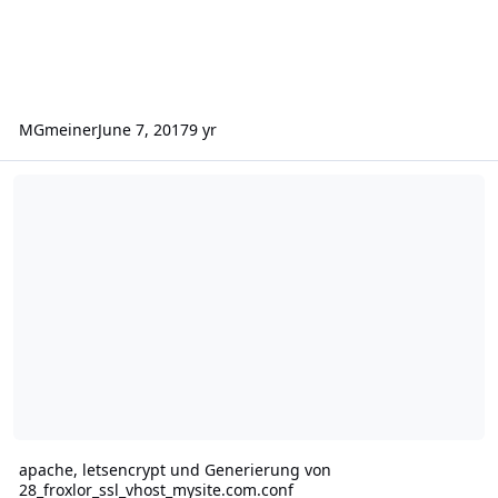
MGmeiner
June 7, 2017
9 yr
apache, letsencrypt und Generierung von 28_froxlor_ssl_vhost_mys
apache, letsencrypt und Generierung von
28_froxlor_ssl_vhost_mysite.com.conf