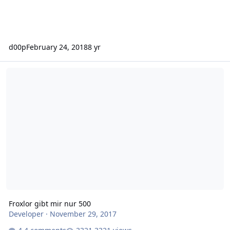
d00p
February 24, 2018
8 yr
Froxlor gibt mir nur 500
Froxlor gibt mir nur 500
Developer
·
November 29, 2017