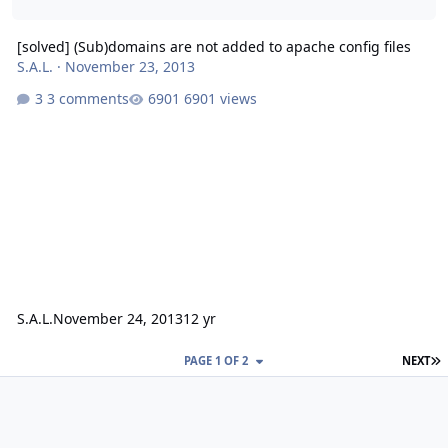
[solved] (Sub)domains are not added to apache config files
S.A.L.
·
November 23, 2013
3 comments
6901 views
S.A.L.
November 24, 2013
12 yr
L
PAGE 1 OF 2
NEXT