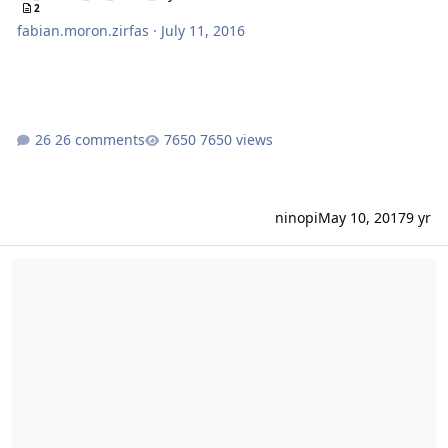
2
fabian.moron.zirfas
·
July 11, 2016
26 comments
7650 views
ninopi
May 10, 2017
9 yr
Apache vHost Eintrag nur für normal (*.80) setzen