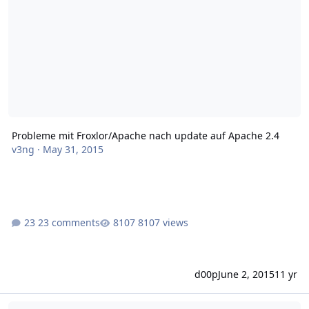
Probleme mit Froxlor/Apache nach update auf Apache 2.4
v3ng
·
May 31, 2015
23 comments
8107 views
d00p
June 2, 2015
11 yr
Nach Upgrade auf Jessie kein https mehr m?glich