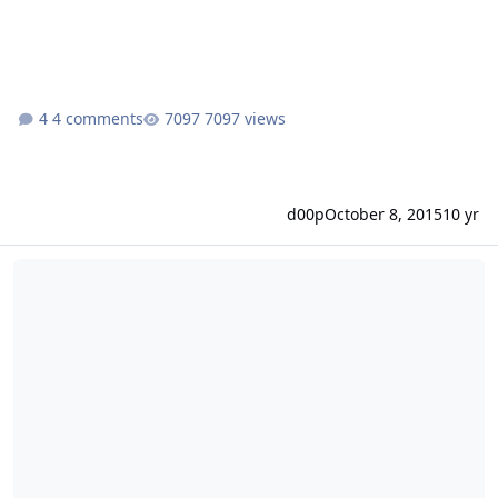
4 comments
7097 views
d00p
October 8, 2015
10 yr
NTLM in apache