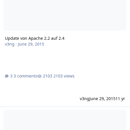
Update von Apache 2.2 auf 2.4
v3ng
·
June 29, 2015
3 comments
2103 views
v3ng
June 29, 2015
11 yr
Probleme mit Froxlor/Apache nach update auf Apache 2.4