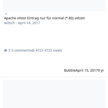
Apache vHost Eintrag nur für normal (*.80) setzen
wittich
·
April 14, 2017
5 comments
4723 views
Bubble
April 15, 2017
9 yr
Let's encrypt PHP error: connection timed out bei challenge