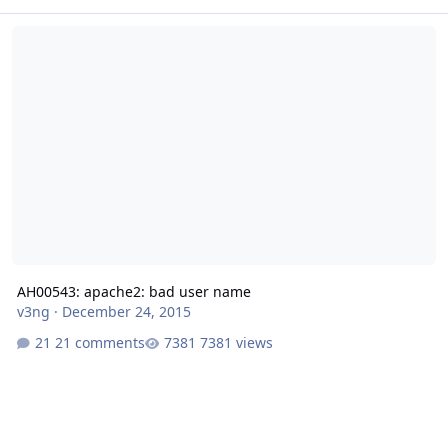
AH00543: apache2: bad user name
AH00543: apache2: bad user name
v3ng
·
December 24, 2015
21 comments
7381 views