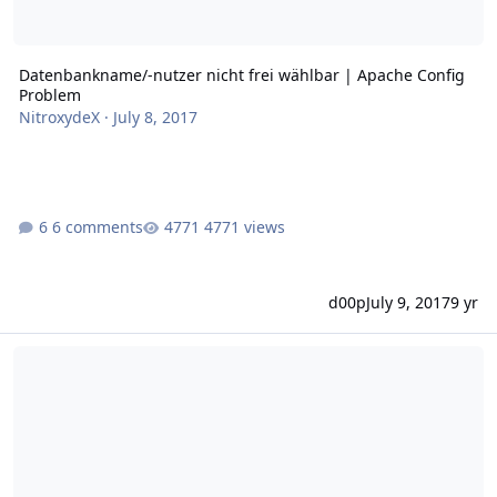
Datenbankname/-nutzer nicht frei wählbar | Apache Config
Problem
NitroxydeX
·
July 8, 2017
6 comments
4771 views
d00p
July 9, 2017
9 yr
Let's Encrypt auf Subdomains schlägt fehl