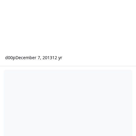
d00p
December 7, 2013
12 yr
[solved] (Sub)domains are not added to apache config files