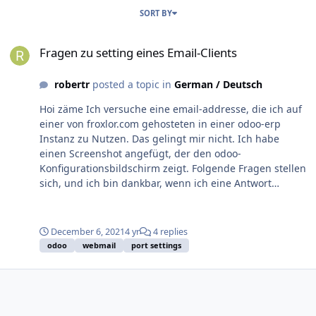
SORT BY
Fragen zu setting eines Email-Clients
Fragen zu setting eines Email-Clients
robertr
posted a topic in
German / Deutsch
Hoi zäme Ich versuche eine email-addresse, die ich auf
einer von froxlor.com gehosteten in einer odoo-erp
Instanz zu Nutzen. Das gelingt mir nicht. Ich habe
einen Screenshot angefügt, der den odoo-
Konfigurationsbildschirm zeigt. Folgende Fragen stellen
sich, und ich bin dankbar, wenn ich eine Antwort
bekomme, was richtig ist. 1. Servername: Ich habe
folgende Werte versucht: - mail.odoobuild.ch (löst nach
185.123.52.81 auf) - frox01.kd0042.froxlor.cloud -
December 6, 2021
4 yr
4 replies
185.123.52.81 2. Server type? pop oder imap ?? 3. port ??
odoo
webmail
port settings
4. SSL/TLS aktiv 5. username: odoobuild@odoobuild.ch
Diesen Nutzer habe ich auf Froxlor angelegt
Zusatzfrage: Existiert ein Webmail (dovecot ??), mit dem
ich die von mir angelegten Emails nutzen kann. Besten