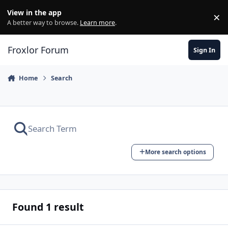
Skip to content
View in the app
×
Di
A better way to browse.
Learn more
.
Froxlor Forum
Sign In
Home
Search
More search options
Found 1 result