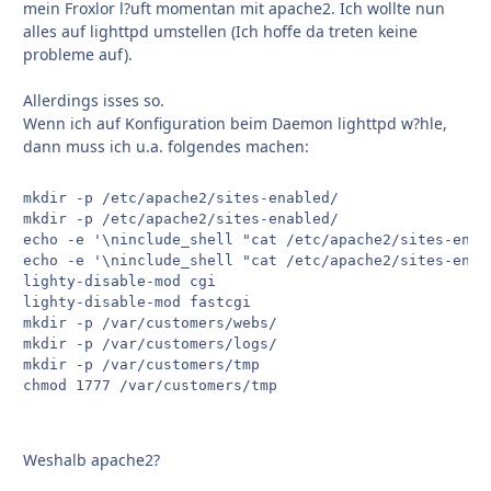
mein Froxlor l?uft momentan mit apache2. Ich wollte nun
alles auf lighttpd umstellen (Ich hoffe da treten keine
probleme auf).
Allerdings isses so.
Wenn ich auf Konfiguration beim Daemon lighttpd w?hle,
dann muss ich u.a. folgendes machen:
mkdir -p /etc/apache2/sites-enabled/

mkdir -p /etc/apache2/sites-enabled/

echo -e '\ninclude_shell "cat /etc/apache2/sites-enab
echo -e '\ninclude_shell "cat /etc/apache2/sites-enab
lighty-disable-mod cgi

lighty-disable-mod fastcgi

mkdir -p /var/customers/webs/

mkdir -p /var/customers/logs/

mkdir -p /var/customers/tmp

chmod 1777 /var/customers/tmp
Weshalb apache2?