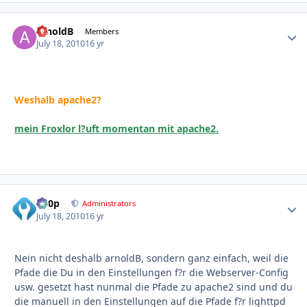
arnoldB
Autho
Members
July 18, 2010
16 yr
Weshalb apache2?
mein Froxlor l?uft momentan mit apache2.
d00p
Autho
Administrators
July 18, 2010
16 yr
Nein nicht deshalb arnoldB, sondern ganz einfach, weil die
Pfade die Du in den Einstellungen f?r die Webserver-Config
usw. gesetzt hast nunmal die Pfade zu apache2 sind und du
die manuell in den Einstellungen auf die Pfade f?r lighttpd