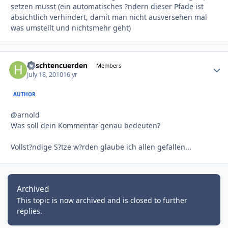
setzen musst (ein automatisches ?ndern dieser Pfade ist
absichtlich verhindert, damit man nicht ausversehen mal
was umstellt und nichtsmehr geht)
haschtencuerden
Autho
Members
July 18, 2010
16 yr
AUTHOR
@arnold
Was soll dein Kommentar genau bedeuten?
Vollst?ndige S?tze w?rden glaube ich allen gefallen...
Archived
This topic is now archived and is closed to further
replies.