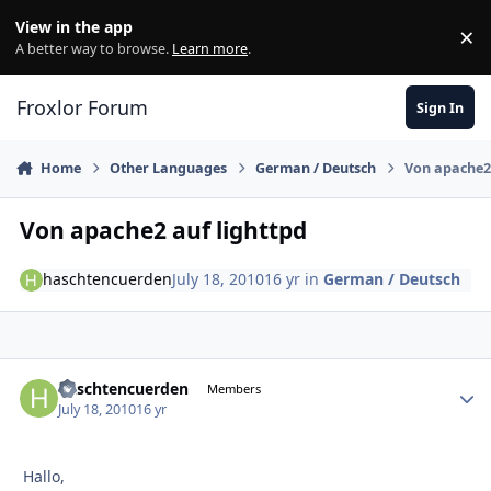
Skip to content
View in the app
×
Di
A better way to browse.
Learn more
.
Froxlor Forum
Sign In
Home
Other Languages
German / Deutsch
Von apache2 
Von apache2 auf lighttpd
haschtencuerden
July 18, 2010
16 yr
in
German / Deutsch
haschtencuerden
Autho
Members
July 18, 2010
16 yr
Hallo,