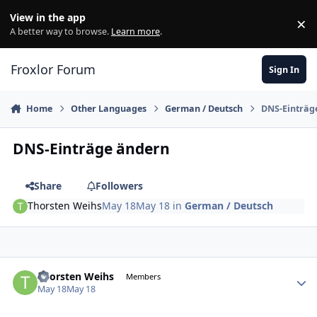
Skip to content
View in the app
×
Di
A better way to browse.
Learn more
.
Froxlor Forum
Sign In
Home
Other Languages
German / Deutsch
DNS-Einträg
DNS-Einträge ändern
Share
Followers
Thorsten Weihs
May 18
May 18
in
German / Deutsch
Thorsten Weihs
Autho
Members
May 18
May 18