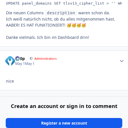
UPDATE panel_domains SET tlsv13_cipher_list = '' WHER
Die neuen Columns
waren schon da.
description
Ich weiß natürlich nicht, ob du alles mitgenommen hast.
AABER! ES HAT FUNKTIONIERT!
🥳
🥳
🥳
🥳
Danke vielmals. Ich bin im Dashboard drin!
d00p
Autho
Administrators
May 1
May 1
nice
Create an account or sign in to comment
Register a new account