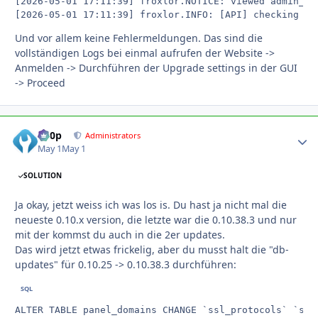
[2026-05-01 17:11:39] froxlor.NOTICE: viewed admin_in
[2026-05-01 17:11:39] froxlor.INFO: [API] checking fo
Und vor allem keine Fehlermeldungen. Das sind die
vollständigen Logs bei einmal aufrufen der Website ->
Anmelden -> Durchführen der Upgrade settings in der GUI
-> Proceed
d00p
Autho
Administrators
May 1
May 1
SOLUTION
Ja okay, jetzt weiss ich was los is. Du hast ja nicht mal die
neueste 0.10.x version, die letzte war die 0.10.38.3 und nur
mit der kommst du auch in die 2er updates.
Das wird jetzt etwas frickelig, aber du musst halt die "db-
updates" für 0.10.25 -> 0.10.38.3 durchführen:
ALTER TABLE panel_domains CHANGE `ssl_protocols` `ssl