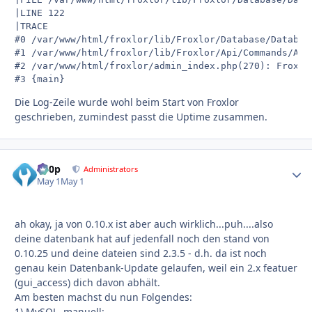
|LINE 122

|TRACE

#0 /var/www/html/froxlor/lib/Froxlor/Database/Databas
#1 /var/www/html/froxlor/lib/Froxlor/Api/Commands/Adm
#2 /var/www/html/froxlor/admin_index.php(270): Froxlor
#3 {main}
Die Log-Zeile wurde wohl beim Start von Froxlor
geschrieben, zumindest passt die Uptime zusammen.
d00p
Autho
Administrators
May 1
May 1
ah okay, ja von 0.10.x ist aber auch wirklich...puh....also
deine datenbank hat auf jedenfall noch den stand von
0.10.25 und deine dateien sind 2.3.5 - d.h. da ist noch
genau kein Datenbank-Update gelaufen, weil ein 2.x featuer
(gui_access) dich davon abhält.
Am besten machst du nun Folgendes:
1) MySQL, manuell: