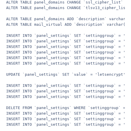
ALTER TABLE panel_domains CHANGE `ssl_cipher_list` `s
ALTER TABLE panel_domains CHANGE `tlsv13_cipher_list`
ALTER TABLE panel_domains ADD `description` varchar(2
ALTER TABLE mail_virtual ADD `description` varchar(25
INSERT INTO `panel_settings` SET `settinggroup` = 'pa
INSERT INTO `panel_settings` SET `settinggroup` = 'pa
INSERT INTO `panel_settings` SET `settinggroup` = 'pa
INSERT INTO `panel_settings` SET `settinggroup` = 'sy
INSERT INTO `panel_settings` SET `settinggroup` = 'pa
INSERT INTO `panel_settings` SET `settinggroup` = 'pa
UPDATE `panel_settings` SET `value` = 'letsencrypt' W
INSERT INTO `panel_settings` SET `settinggroup` = 'pa
INSERT INTO `panel_settings` SET `settinggroup` = 'pa
INSERT INTO `panel_settings` SET `settinggroup` = 'sy
DELETE FROM `panel_settings` WHERE `settinggroup` = '
INSERT INTO `panel_settings` SET `settinggroup` = 'sy
INSERT INTO `panel_settings` SET `settinggroup` = 'sy
INSERT INTO `panel_settings` SET `settinggroup` = 'sy