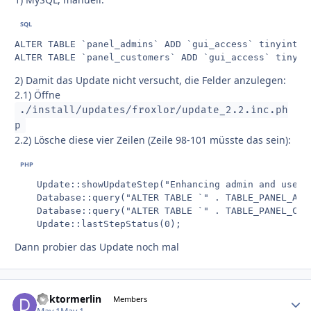
ALTER TABLE `panel_admins` ADD `gui_access` tinyint(1)
ALTER TABLE `panel_customers` ADD `gui_access` tinyin
2) Damit das Update nicht versucht, die Felder anzulegen:
2.1) Öffne
./install/updates/froxlor/update_2.2.inc.ph
p
2.2) Lösche diese vier Zeilen (Zeile 98-101 müsste das sein):
	Update::showUpdateStep("Enhancing admin and user table");

	Database::query("ALTER TABLE `" . TABLE_PANEL_ADMINS . "` ADD `gui_access` tinyint(1) NOT NULL default '1';");

	Database::query("ALTER TABLE `" . TABLE_PANEL_CUSTOMERS . "` ADD `gui_access` tinyint(1) NOT NULL default '1';");

	Update::lastStepStatus(0);
Dann probier das Update noch mal
doktormerlin
Autho
Members