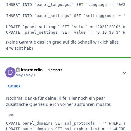
INSERT INTO `panel_languages` SET `language` = '&#268
INSERT INTO `panel_settings` SET `settinggroup` = 'sy
UPDATE `panel_settings` SET `value` = '202112310' WHE
(keine Garantie das ich grad auf die Schnell wirklich alles
erwischt hab)
doktormerlin
Autho
Members
May 1
May 1
AUTHOR
Nochmal danke für deine Hilfe! Hier noch ein paar
zusätzliche Queries die ich vorher ausführen musste:
UPDATE panel_domains SET ssl_protocols = '' WHERE ssl_
UPDATE panel_domains SET ssl_cipher_list = '' WHERE ss