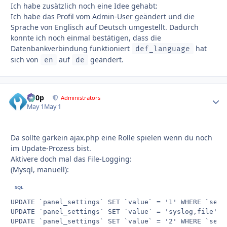
Ich habe zusätzlich noch eine Idee gehabt:
Ich habe das Profil vom Admin-User geändert und die
Sprache von Englisch auf Deutsch umgestellt. Dadurch
konnte ich noch einmal bestätigen, dass die
Datenbankverbindung funktioniert
hat
def_language
sich von
auf
geändert.
en
de
d00p
Autho
Administrators
May 1
May 1
Da sollte garkein ajax.php eine Rolle spielen wenn du noch
im Update-Prozess bist.
Aktivere doch mal das File-Logging:
(Mysql, manuell):
UPDATE `panel_settings` SET `value` = '1' WHERE `sett
UPDATE `panel_settings` SET `value` = 'syslog,file' W
UPDATE `panel_settings` SET `value` = '2' WHERE `sett