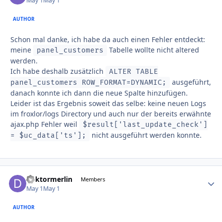
May 1
May 1
AUTHOR
Schon mal danke, ich habe da auch einen Fehler entdeckt:
meine
Tabelle wollte nicht altered
panel_customers
werden.
Ich habe deshalb zusätzlich
ALTER TABLE
ausgeführt,
panel_customers ROW_FORMAT=DYNAMIC;
danach konnte ich dann die neue Spalte hinzufügen.
Leider ist das Ergebnis soweit das selbe: keine neuen Logs
im froxlor/logs Directory und auch nur der bereits erwähnte
ajax.php Fehler weil
$result['last_update_check']
nicht ausgeführt werden konnte.
= $uc_data['ts'];
doktormerlin
Autho
Members
May 1
May 1
AUTHOR