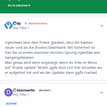
Go to solution
d00p
Autho
Administrators
May 1
May 1
irgendwas lässt dein froxlor glauben, dass die Dateien
neuer sind als die (froxlor) Datenbank. Mit Sicherheit ist
hier bei so einem massiven Versions-Sprung irgendwo was
hängengeblieben.
Was genau wird denn angezeigt, wenn du links im Menü
auf "froxlor update" klickst, ggfls lässt sich hier einsehen wo
er aufgehört hat und wo der Updater dann ggfls crashed
doktormerlin
Autho
Members
May 1
May 1
AUTHOR