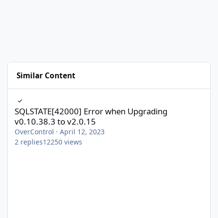
Similar Content
SQLSTATE[42000] Error when Upgrading v0.10.38.3 to v2.0.15
SQLSTATE[42000] Error when Upgrading
v0.10.38.3 to v2.0.15
OverControl
·
April 12, 2023
2
replies
12250
views