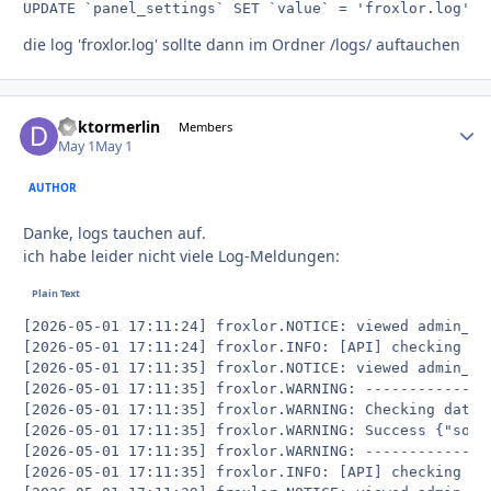
UPDATE `panel_settings` SET `value` = 'froxlor.log' W
die log 'froxlor.log' sollte dann im Ordner /logs/ auftauchen
doktormerlin
Autho
Members
May 1
May 1
AUTHOR
Danke, logs tauchen auf.
ich habe leider nicht viele Log-Meldungen:
[2026-05-01 17:11:24] froxlor.NOTICE: viewed admin_up
[2026-05-01 17:11:24] froxlor.INFO: [API] checking fo
[2026-05-01 17:11:35] froxlor.NOTICE: viewed admin_up
[2026-05-01 17:11:35] froxlor.WARNING: --------------
[2026-05-01 17:11:35] froxlor.WARNING: Checking datab
[2026-05-01 17:11:35] froxlor.WARNING: Success {"sour
[2026-05-01 17:11:35] froxlor.WARNING: --------------
[2026-05-01 17:11:35] froxlor.INFO: [API] checking fo