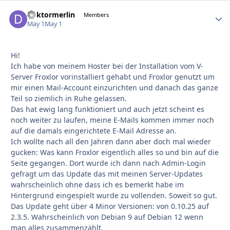
doktormerlin
Autho
Members
May 1
May 1
Hi!
Ich habe von meinem Hoster bei der Installation vom V-
Server Froxlor vorinstalliert gehabt und Froxlor genutzt um
mir einen Mail-Account einzurichten und danach das ganze
Teil so ziemlich in Ruhe gelassen.
Das hat ewig lang funktioniert und auch jetzt scheint es
noch weiter zu laufen, meine E-Mails kommen immer noch
auf die damals eingerichtete E-Mail Adresse an.
Ich wollte nach all den Jahren dann aber doch mal wieder
gucken: Was kann Froxlor eigentlich alles so und bin auf die
Seite gegangen. Dort wurde ich dann nach Admin-Login
gefragt um das Update das mit meinen Server-Updates
wahrscheinlich ohne dass ich es bemerkt habe im
Hintergrund eingespielt wurde zu vollenden. Soweit so gut.
Das Update geht über 4 Minor Versionen: von 0.10.25 auf
2.3.5. Wahrscheinlich von Debian 9 auf Debian 12 wenn
man alles zusammenzählt.