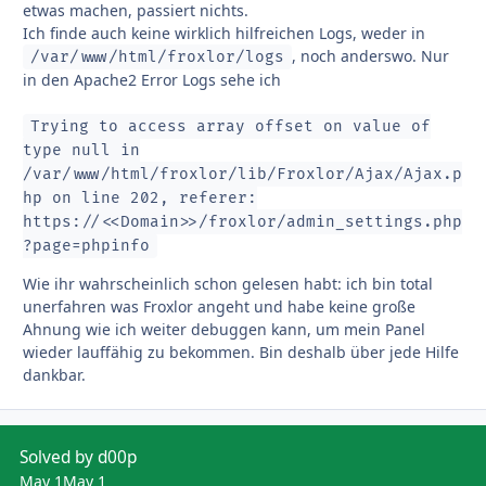
etwas machen, passiert nichts.
Ich finde auch keine wirklich hilfreichen Logs, weder in
, noch anderswo. Nur
/var/www/html/froxlor/logs
in den Apache2 Error Logs sehe ich
Trying to access array offset on value of
type null in
/var/www/html/froxlor/lib/Froxlor/Ajax/Ajax.p
hp on line 202, referer:
https://<<Domain>>/froxlor/admin_settings.php
?page=phpinfo
Wie ihr wahrscheinlich schon gelesen habt: ich bin total
unerfahren was Froxlor angeht und habe keine große
Ahnung wie ich weiter debuggen kann, um mein Panel
wieder lauffähig zu bekommen. Bin deshalb über jede Hilfe
dankbar.
Solved by d00p
May 1
May 1