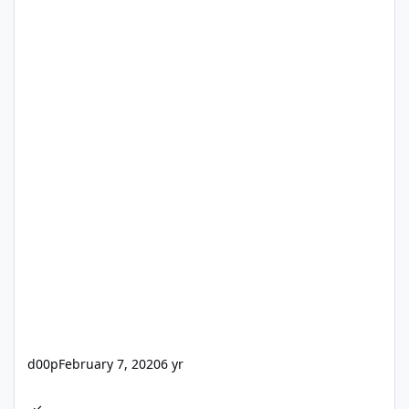
d00p
February 7, 2020
6 yr
Auto-Update Fails