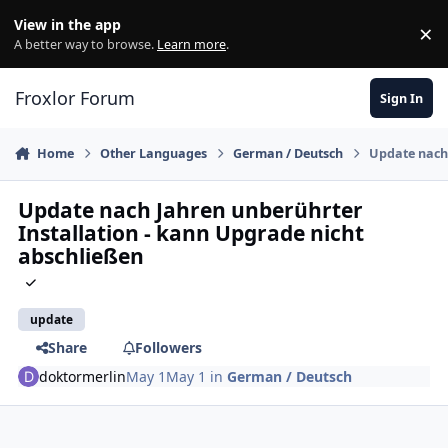
Skip to content
View in the app
×
Di
A better way to browse.
Learn more
.
Froxlor Forum
Sign In
Home
Other Languages
German / Deutsch
Update nach 
Update nach Jahren unberührter
Installation - kann Upgrade nicht
abschließen
update
Share
Followers
doktormerlin
May 1
May 1
in
German / Deutsch