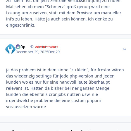
zu "klein" ist, um jetzt zentrale Berücksichtgung zu finden.
Mal sehen ob mein "Schmerz" groß genug wird eine
Lösung um zusetzen, statt mit dem Provisorium manueller
ini's zu leben. Hätte ja auch sein können, ich denke zu
eingeschränkt.
d00p
Autho
Administrators
December 29, 2025
Dec 29
ja das problem ist in dem sinne "zu klein", für froxlor wären
das wieder zig settings für jede php-version und jeden
kunden wo es nur für eine handvoll leute überhaupt
relevant ist. Hatten da bisher bei ner ganzen Menge
kunden die ebenfalls cronjobs nutzen usw. nie
irgendwelche probleme die eine custom php.ini
voraussetzen würde