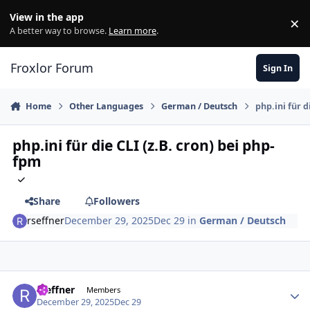
Skip to content
View in the app
×
Di
A better way to browse.
Learn more
.
Froxlor Forum
Sign In
Home
Other Languages
German / Deutsch
php.ini für d
php.ini für die CLI (z.B. cron) bei php-
fpm
Share
Followers
rseffner
December 29, 2025
Dec 29
in
German / Deutsch
rseffner
Autho
Members
December 29, 2025
Dec 29