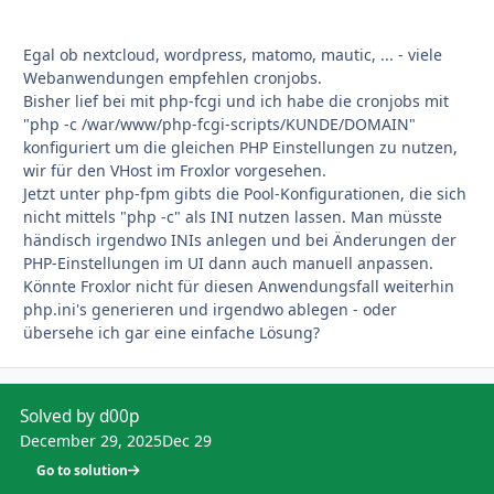
Egal ob nextcloud, wordpress, matomo, mautic, ... - viele
Webanwendungen empfehlen cronjobs.
Bisher lief bei mit php-fcgi und ich habe die cronjobs mit
"php -c /war/www/php-fcgi-scripts/KUNDE/DOMAIN"
konfiguriert um die gleichen PHP Einstellungen zu nutzen,
wir für den VHost im Froxlor vorgesehen.
Jetzt unter php-fpm gibts die Pool-Konfigurationen, die sich
nicht mittels "php -c" als INI nutzen lassen. Man müsste
händisch irgendwo INIs anlegen und bei Änderungen der
PHP-Einstellungen im UI dann auch manuell anpassen.
Könnte Froxlor nicht für diesen Anwendungsfall weiterhin
php.ini's generieren und irgendwo ablegen - oder
übersehe ich gar eine einfache Lösung?
Solved by d00p
December 29, 2025
Dec 29
Go to solution