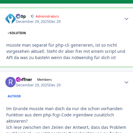
d00p
Autho
Administrators
December 29, 2025
Dec 29
SOLUTION
müsste man separat für php-cli generieren, ist so nicht
vorgesehen aktuell. Steht dir aber frei mit einem script und
API da was zu basteln wenn das notwendig für dich ist
rseffner
Autho
Members
December 29, 2025
Dec 29
AUTHOR
Im Grunde musste man doch da nur die schon vorhanden
Funktion aus dem php-fcgi-Code irgendwie zusätzlich
aktivieren?
Ich lese zwischen den Zeilen der Antwort, dass das Problem