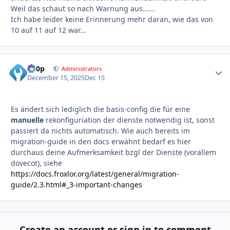
Weil das schaut so nach Warnung aus......
Ich habe leider keine Erinnerung mehr daran, wie das von
10 auf 11 auf 12 war...
d00p
Autho
Administrators
December 15, 2025
Dec 15
Es ändert sich lediglich die basis-config die für eine
manuelle
rekonfiguriation der dienste notwendig ist, sonst
passiert da nichts automatisch. Wie auch bereits im
migration-guide in den docs erwähnt bedarf es hier
durchaus deine Aufmerksamkeit bzgl der Dienste (vorallem
dovecot), siehe
https://docs.froxlor.org/latest/general/migration-
guide/2.3.html#_3-important-changes
Create an account or sign in to comment