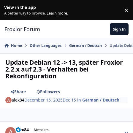
Skip to content
View in the app
×
Di
A better way to browse.
Learn more
.
Froxlor Forum
Sign In
Home
Other Languages
German / Deutsch
Update Debia
Update Debian 12 -> 13, später Froxlor
2.2.x auf 2.3 - Verhalten bei
Rekonfiguration
Share
Followers
alex84
December 15, 2025
Dec 15
in
German / Deutsch
alex84
Autho
Members