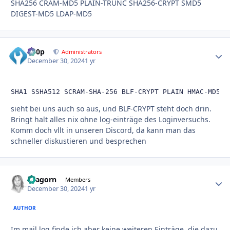
SHA256 CRAM-MD5 PLAIN-TRUNC SHA256-CRYPT SMD5
DIGEST-MD5 LDAP-MD5
d00p
Autho
Administrators
December 30, 2024
1 yr
SHA1 SSHA512 SCRAM-SHA-256 BLF-CRYPT PLAIN HMAC-MD5 O
sieht bei uns auch so aus, und BLF-CRYPT steht doch drin.
Bringt halt alles nix ohne log-einträge des Loginversuchs.
Komm doch vllt in unseren Discord, da kann man das
schneller diskustieren und besprechen
Aragorn
Autho
Members
December 30, 2024
1 yr
AUTHOR
Im mail.log finde ich aber keine weiteren Einträge, die dazu