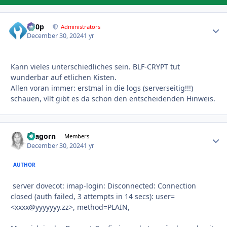
d00p
Autho
Administrators
December 30, 2024
1 yr
Kann vieles unterschiedliches sein. BLF-CRYPT tut
wunderbar auf etlichen Kisten.
Allen voran immer: erstmal in die logs (serverseitig!!!)
schauen, vllt gibt es da schon den entscheidenden Hinweis.
Aragorn
Autho
Members
December 30, 2024
1 yr
AUTHOR
server dovecot: imap-login: Disconnected: Connection
closed (auth failed, 3 attempts in 14 secs): user=
<xxxx@yyyyyyy.zz>, method=PLAIN,