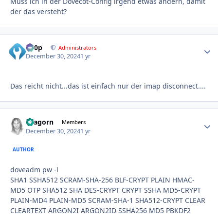
Muss ich in der Dovecot-Config irgend etwas ändern, damit
der das versteht?
d00p
Autho
Administrators
December 30, 2024
1 yr
Das reicht nicht...das ist einfach nur der imap disconnect....
Aragorn
Autho
Members
December 30, 2024
1 yr
AUTHOR
doveadm pw -l
SHA1 SSHA512 SCRAM-SHA-256 BLF-CRYPT PLAIN HMAC-
MD5 OTP SHA512 SHA DES-CRYPT CRYPT SSHA MD5-CRYPT
PLAIN-MD4 PLAIN-MD5 SCRAM-SHA-1 SHA512-CRYPT CLEAR
CLEARTEXT ARGON2I ARGON2ID SSHA256 MD5 PBKDF2