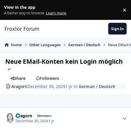
Skip to content
View in the app
×
Di
A better way to browse.
Learn more
.
Froxlor Forum
Sign In
Home
Other Languages
German / Deutsch
Neue EMail-
Neue EMail-Konten kein Login möglich
Share
Followers
Aragorn
December 30, 2024
1 yr
in
German / Deutsch
Aragorn
Autho
Members
December 30, 2024
1 yr