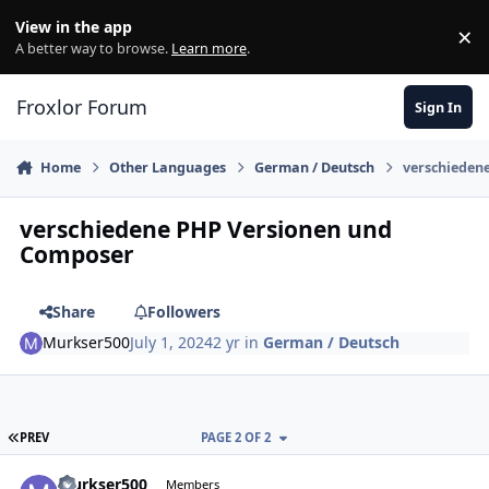
Skip to content
View in the app
×
Di
A better way to browse.
Learn more
.
Froxlor Forum
Sign In
Home
Other Languages
German / Deutsch
verschieden
verschiedene PHP Versionen und
Composer
Share
Followers
Murkser500
July 1, 2024
2 yr
in
German / Deutsch
FIRST PAGE
PREV
PAGE 2 OF 2
Murkser500
Autho
Members