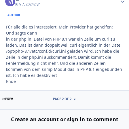
July 7, 2024
2 yr
AUTHOR
Für alle die es interessiert. Mein Provider hat geholfen:
Und sagte dann
in der php.ini Datei von PHP 8.1 war ein Zeile um curl zu
laden. Das ist dann doppelt weil curl eigentlich in der Datei
/opt/php-8.1/etc/conf.d/curl.ini geladen wird. Ich habe die
Zeile in der php.ini auskommentiert. Damit kommt die
Fehlermeldung nicht mehr. Und die anderen Zeilen
kommen von dem snmp Modul das in PHP 8.1 eingebunden
ist. Ich habe es deaktiviert
Ende
FIRST PAGE
PREV
PAGE 2 OF 2
Create an account or sign in to comment