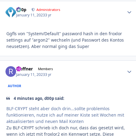
d00p
Autho
Administrators
January 11, 2023
3 yr
Ggfls von "System/Default" password hash in den froxlor
settings auf "argon2" wechseln (und Passwort des Kontos
neusetzen). Aber normal ging das Super
rseffner
Autho
Members
January 11, 2023
3 yr
AUTHOR
4 minutes ago, d00p said:
BLF-CRYPT steht aber doch drin...sollte problemlos
funktionieren, nutze ich auf meiner Kiste seit Wochen mit
aktualisierten und neuen Mail Konten
Zu BLF-CRYPT schrieb ich doch nur, dass das gesetzt wird,
wenn ich jetzt mit froxlor2 ein Kennwort setze. Diese