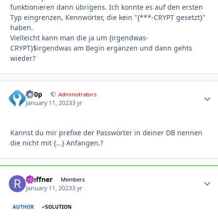
funktionieren dann übrigens. Ich konnte es auf den ersten
Typ eingrenzen, Kennwörter, die kein "{***-CRYPT gesetzt}"
haben.
Vielleicht kann man die ja um {irgendwas-
CRYPT}$irgendwas am Begin ergänzen und dann gehts
wieder?
d00p
Autho
Administrators
January 11, 2023
3 yr
Kannst du mir prefixe der Passwörter in deiner DB nennen
die nicht mit {...} Anfangen.?
rseffner
Autho
Members
January 11, 2023
3 yr
AUTHOR
SOLUTION