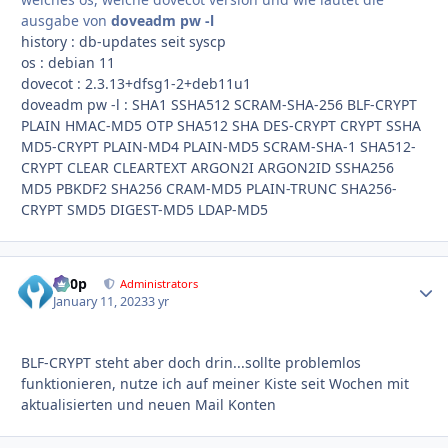
ausgabe von
doveadm pw -l
history : db-updates seit syscp
os : debian 11
dovecot : 2.3.13+dfsg1-2+deb11u1
doveadm pw -l
: SHA1 SSHA512 SCRAM-SHA-256 BLF-CRYPT
PLAIN HMAC-MD5 OTP SHA512 SHA DES-CRYPT CRYPT SSHA
MD5-CRYPT PLAIN-MD4 PLAIN-MD5 SCRAM-SHA-1 SHA512-
CRYPT CLEAR CLEARTEXT ARGON2I ARGON2ID SSHA256
MD5 PBKDF2 SHA256 CRAM-MD5 PLAIN-TRUNC SHA256-
CRYPT SMD5 DIGEST-MD5 LDAP-MD5
d00p
Autho
Administrators
January 11, 2023
3 yr
BLF-CRYPT steht aber doch drin...sollte problemlos
funktionieren, nutze ich auf meiner Kiste seit Wochen mit
aktualisierten und neuen Mail Konten