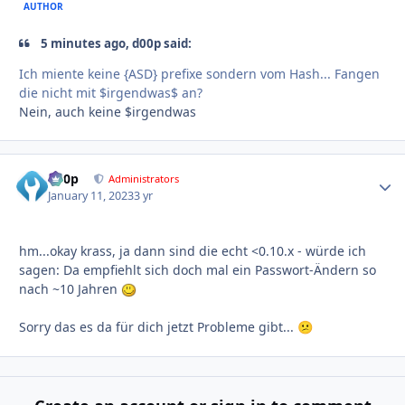
AUTHOR
5 minutes ago, d00p said:
Ich miente keine {ASD} prefixe sondern vom Hash... Fangen
die nicht mit $irgendwas$ an?
Nein, auch keine $irgendwas
d00p
Autho
Administrators
January 11, 2023
3 yr
hm...okay krass, ja dann sind die echt <0.10.x - würde ich
sagen: Da empfiehlt sich doch mal ein Passwort-Ändern so
nach ~10 Jahren
Sorry das es da für dich jetzt Probleme gibt...
😕