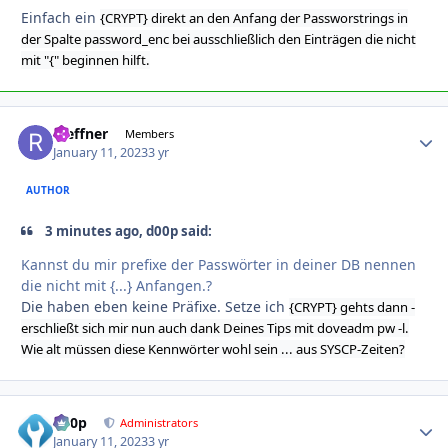
Einfach ein
{CRYPT} direkt an den Anfang der Passworstrings in
der Spalte password_enc bei ausschließlich den Einträgen die nicht
mit "{" beginnen hilft.
rseffner
Autho
Members
January 11, 2023
3 yr
AUTHOR
3 minutes ago, d00p said:
Kannst du mir prefixe der Passwörter in deiner DB nennen
die nicht mit {...} Anfangen.?
Die haben eben keine Präfixe. Setze ich
{CRYPT} gehts dann -
erschließt sich mir nun auch dank Deines Tips mit doveadm pw -l.
Wie alt müssen diese Kennwörter wohl sein ... aus SYSCP-Zeiten?
d00p
Autho
Administrators
January 11, 2023
3 yr