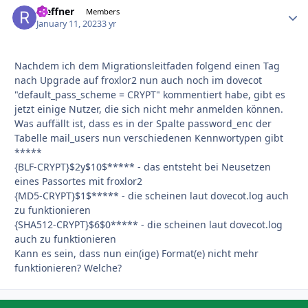
rseffner
Autho
Members
January 11, 2023
3 yr
Nachdem ich dem Migrationsleitfaden folgend einen Tag
nach Upgrade auf froxlor2 nun auch noch im dovecot
"default_pass_scheme = CRYPT" kommentiert habe, gibt es
jetzt einige Nutzer, die sich nicht mehr anmelden können.
Was auffällt ist, dass es in der Spalte password_enc der
Tabelle mail_users nun verschiedenen Kennwortypen gibt
*****
{BLF-CRYPT}$2y$10$***** - das entsteht bei Neusetzen
eines Passortes mit froxlor2
{MD5-CRYPT}$1$***** - die scheinen laut dovecot.log auch
zu funktionieren
{SHA512-CRYPT}$6$0***** - die scheinen laut dovecot.log
auch zu funktionieren
Kann es sein, dass nun ein(ige) Format(e) nicht mehr
funktionieren? Welche?