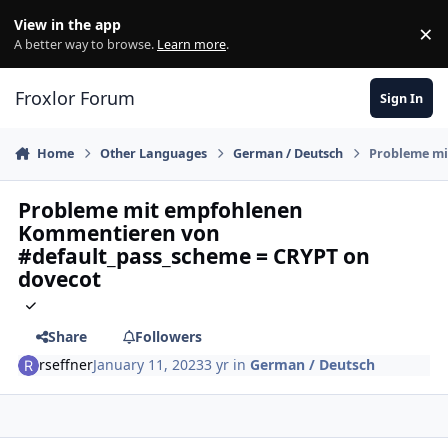
Skip to content
View in the app
×
Di
A better way to browse.
Learn more
.
Froxlor Forum
Sign In
Home
Other Languages
German / Deutsch
Probleme mi
Probleme mit empfohlenen
Kommentieren von
#default_pass_scheme = CRYPT on
dovecot
Share
Followers
rseffner
January 11, 2023
3 yr
in
German / Deutsch