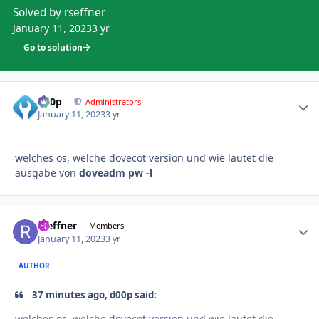
Solved by rseffner
January 11, 2023
3 yr
Go to solution
d00p
Autho
Administrators
January 11, 2023
3 yr
welches os, welche dovecot version und wie lautet die
ausgabe von
doveadm pw -l
rseffner
Autho
Members
January 11, 2023
3 yr
AUTHOR
37 minutes ago, d00p said:
welches os, welche dovecot version und wie lautet die