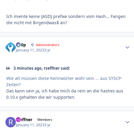
Ich miente keine {ASD} prefixe sondern vom Hash... Fangen
die nicht mit $irgendwas$ an?
d00p
Autho
Administrators
January 11, 2023
3 yr
3 minutes ago, rseffner said:
Wie alt müssen diese Kennwörter wohl sein ... aus SYSCP-
Zeiten?
Das kann sein ja, ich habe mich da rein an die hashes aus
0.10.x gehalten die wir supporten.
rseffner
Autho
Members
January 11, 2023
3 yr