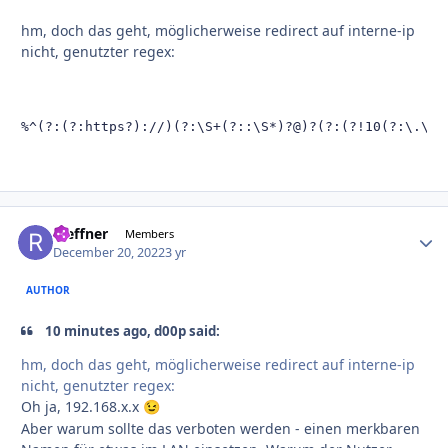
hm, doch das geht, möglicherweise redirect auf interne-ip
nicht, genutzter regex:
%^(?:(?:https?)://)(?:\S+(?::\S*)?@)?(?:(?!10(?:\.\d{
rseffner
Autho
Members
December 20, 2022
3 yr
AUTHOR
10 minutes ago, d00p said:
hm, doch das geht, möglicherweise redirect auf interne-ip
nicht, genutzter regex:
Oh ja, 192.168.x.x
😉
Aber warum sollte das verboten werden - einen merkbaren