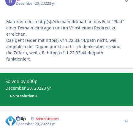
December 20, 2022
3 yr
Man kann doch http(s)://domain.tld/path in das Feld "Pfad"
einer Domain eintragen um im VHost einen Redirect zu
erreichen.
Das geht leider mit http(s)://11.22.33.44/path nicht, weil
angeblich der Doppelpunkt stört - ich denke aber es sind
die Ziffern, weil z.B. http(s)://11.22.33.44.de/path
funktioniert.
Solved by d00p
December 20, 2022
3 yr
Go to solution
d00p
Autho
Administrators
December 20, 2022
3 yr