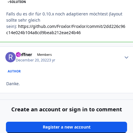
SOLUTION
Falls du es dir für 0.10.x noch adaptieren möchtest (layout
sollte sehr gleich
sein):
https://github.com/Froxlor/Froxlor/commit/2dd226c96
c14e024b104a8cd9beab212eae24b46
rseffner
Autho
Members
December 20, 2022
3 yr
AUTHOR
Danke.
Create an account or sign in to comment
Register a new account