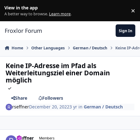
Skip to content
View in the app
×
Di
A better way to browse.
Learn more
.
Froxlor Forum
Sign In
Home
Other Languages
German / Deutsch
Keine IP-Adr
Keine IP-Adresse im Pfad als
Weiterleitungsziel einer Domain
möglich
Share
Followers
rseffner
December 20, 2022
3 yr
in
German / Deutsch
rseffner
Autho
Members