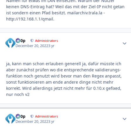
Namen für etwas im LAN einsetzen. Warum der Nutzer
keinen DNS-Eintrag hat? Weil das mit der Ziel-IP nicht getan
ist sondern einen Pfad besitzt. mailarchiv.trala.la -
http://192.168.1.1/qmail.
d00p
Autho
Administrators
December 20, 2022
3 yr
ja, kann man schon erlauben generell ja, dafür müsste ich
aber zunächst prüfen wo die entsprechende validierungs-
funktion noch genutzt wird bevor man den Regex anpasst,
sonst funktionieren am ende andere dinge nicht mehr
korrekt. Wird allerdings jetzt nicht mehr für 0.10.x gefixed,
nur noch v2
d00p
Autho
Administrators
December 20, 2022
3 yr