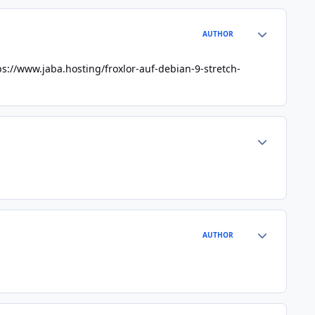
Author stats
AUTHOR
ps://www.jaba.hosting/froxlor-auf-debian-9-stretch-
Author stats
Author stats
AUTHOR