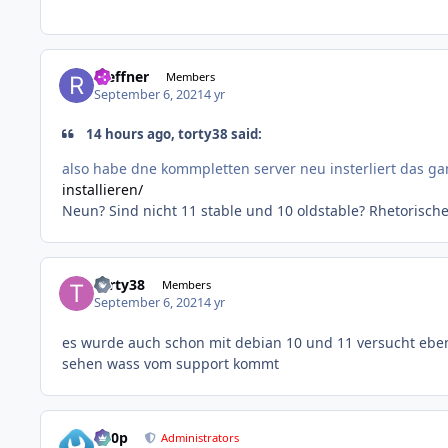
rseffner
Members
September 6, 2021
4 yr
14 hours ago, torty38 said:
also habe dne kommpletten server neu insterliert das gan
installieren/
Neun? Sind nicht 11 stable und 10 oldstable? Rhetorische
torty38
Members
September 6, 2021
4 yr
es wurde auch schon mit debian 10 und 11 versucht eben
sehen wass vom support kommt
d00p
Administrators