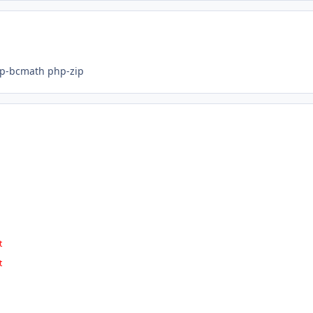
hp-bcmath php-zip
t
t