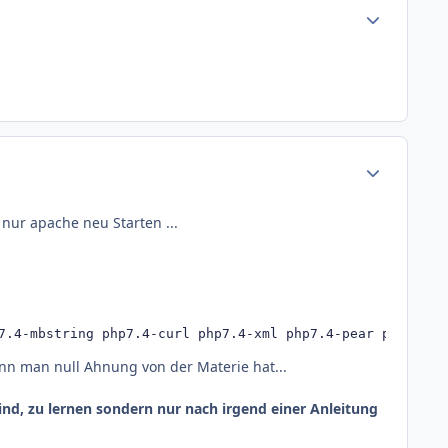
Author stats
Author stats
 nur apache neu Starten ...
7.4-mbstring php7.4-curl php7.4-xml php7.4-pear php7.4-b
nn man null Ahnung von der Materie hat...
ind, zu lernen sondern nur nach irgend einer Anleitung