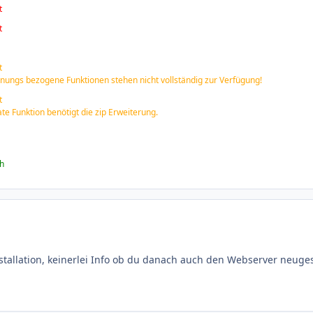
t
t
t
hnungs bezogene Funktionen stehen nicht vollständig zur Verfügung!
t
te Funktion benötigt die zip Erweiterung.
ch
stallation, keinerlei Info ob du danach auch den Webserver neuges