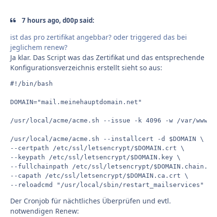
7 hours ago, d00p said:
ist das pro zertifikat angebbar? oder triggered das bei
jeglichem renew?
Ja klar. Das Script was das Zertifikat und das entsprechende
Konfigurationsverzeichnis erstellt sieht so aus:
#!/bin/bash

DOMAIN="mail.meinehauptdomain.net"

/usr/local/acme/acme.sh --issue -k 4096 -w /var/www/fr
/usr/local/acme/acme.sh --installcert -d $DOMAIN \

--certpath /etc/ssl/letsencrypt/$DOMAIN.crt \

--keypath /etc/ssl/letsencrypt/$DOMAIN.key \

--fullchainpath /etc/ssl/letsencrypt/$DOMAIN.chain.crt
--capath /etc/ssl/letsencrypt/$DOMAIN.ca.crt \

--reloadcmd "/usr/local/sbin/restart_mailservices"
Der Cronjob für nächtliches Überprüfen und evtl.
notwendigen Renew: