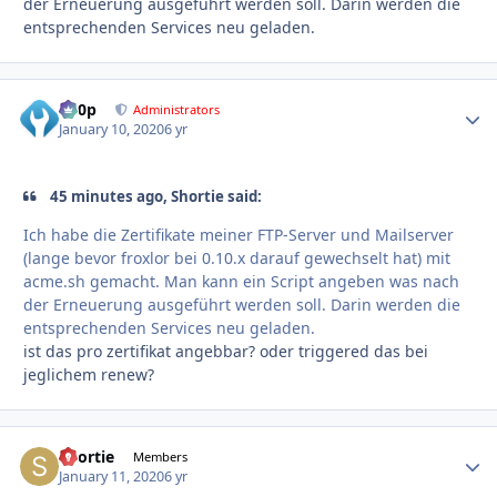
der Erneuerung ausgeführt werden soll. Darin werden die
entsprechenden Services neu geladen.
d00p
Autho
Administrators
January 10, 2020
6 yr
45 minutes ago, Shortie said:
Ich habe die Zertifikate meiner FTP-Server und Mailserver
(lange bevor froxlor bei 0.10.x darauf gewechselt hat) mit
acme.sh gemacht. Man kann ein Script angeben was nach
der Erneuerung ausgeführt werden soll. Darin werden die
entsprechenden Services neu geladen.
ist das pro zertifikat angebbar? oder triggered das bei
jeglichem renew?
Shortie
Autho
Members
January 11, 2020
6 yr