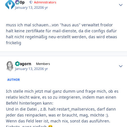
d00p
Autho
Administrators
January 13, 2020
6 yr
muss ich mal schauen...von "haus aus" verwaltet froxlor
halt keine zertifikate für mail-dienste, da die configs dafür
halt nicht regelmäßig neu-erstellt werden, das wird etwas
frickelig
Aragorn
Autho
Members
January 13, 2020
6 yr
AUTHOR
Ich stelle mich jetzt mal ganz dumm und frage mich, ob es
relativ leicht wäre, es so zu integrieren, indem man einen
Befehl hinterlegen kann:
Und in die Datei , z.B. halt restart_mailservices, darf dann
jeder das reinpacken, was er braucht, mag, möchte
:).
Wenn das Feld leer ist, mach nix, sonst das ausführen.
Siehste, ganz einfach