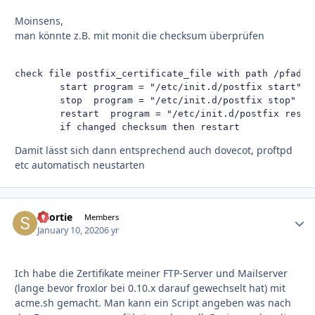
Moinsens,
man könnte z.B. mit monit die checksum überprüfen
check file postfix_certificate_file with path /pfad/zu
        start program = "/etc/init.d/postfix start"

        stop  program = "/etc/init.d/postfix stop"

        restart  program = "/etc/init.d/postfix restar
        if changed checksum then restart
Damit lässt sich dann entsprechend auch dovecot, proftpd
etc automatisch neustarten
Shortie
Autho
Members
January 10, 2020
6 yr
Ich habe die Zertifikate meiner FTP-Server und Mailserver
(lange bevor froxlor bei 0.10.x darauf gewechselt hat) mit
acme.sh gemacht. Man kann ein Script angeben was nach