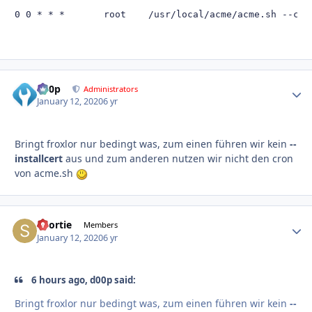
0 0 * * *       root    /usr/local/acme/acme.sh --cro
d00p
Autho
Administrators
January 12, 2020
6 yr
Bringt froxlor nur bedingt was, zum einen führen wir kein
--
installcert
aus und zum anderen nutzen wir nicht den cron
von acme.sh
Shortie
Autho
Members
January 12, 2020
6 yr
6 hours ago, d00p said:
Bringt froxlor nur bedingt was, zum einen führen wir kein
--