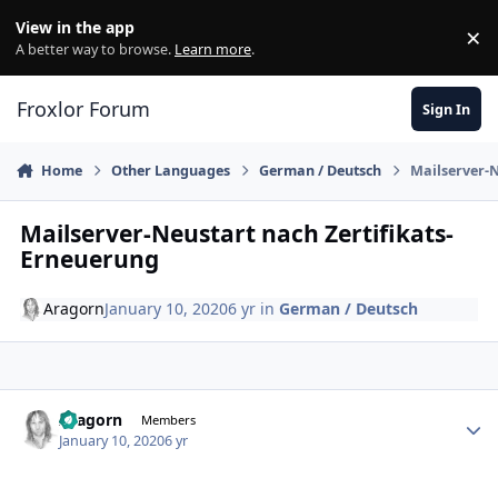
Skip to content
View in the app
×
Di
A better way to browse.
Learn more
.
Froxlor Forum
Sign In
Home
Other Languages
German / Deutsch
Mailserver-N
Mailserver-Neustart nach Zertifikats-
Erneuerung
Aragorn
January 10, 2020
6 yr
in
German / Deutsch
Aragorn
Autho
Members
January 10, 2020
6 yr