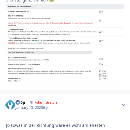
😂
d00p
Autho
Administrators
January 13, 2020
6 yr
Jo sowas in der Richtung wäre es wohl am ehesten