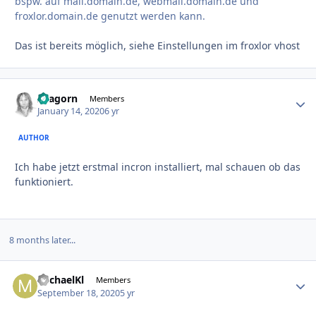
bspw. auf mail.domain.de, webmail.domain.de und
froxlor.domain.de genutzt werden kann.
Das ist bereits möglich, siehe Einstellungen im froxlor vhost
Aragorn
Autho
Members
January 14, 2020
6 yr
AUTHOR
Ich habe jetzt erstmal incron installiert, mal schauen ob das
funktioniert.
8 months later...
MichaelKl
Autho
Members
September 18, 2020
5 yr