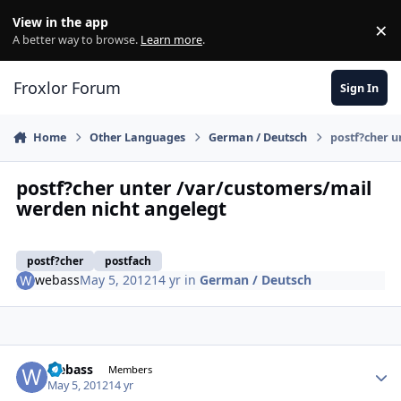
Skip to content
View in the app
×
Di
A better way to browse.
Learn more
.
Froxlor Forum
Sign In
Home
Other Languages
German / Deutsch
postf?cher u
postf?cher unter /var/customers/mail
werden nicht angelegt
postf?cher
postfach
webass
May 5, 2012
14 yr
in
German / Deutsch
webass
Autho
Members
May 5, 2012
14 yr