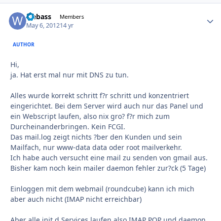
webass
Autho
Members
May 6, 2012
14 yr
AUTHOR
Hi,
ja. Hat erst mal nur mit DNS zu tun.
Alles wurde korrekt schritt f?r schritt und konzentriert
eingerichtet. Bei dem Server wird auch nur das Panel und
ein Webscript laufen, also nix gro? f?r mich zum
Durcheinanderbringen. Kein FCGI.
Das mail.log zeigt nichts ?ber den Kunden und sein
Mailfach, nur www-data data oder root mailverkehr.
Ich habe auch versucht eine mail zu senden von gmail aus.
Bisher kam noch kein mailer daemon fehler zur?ck (5 Tage)
Einloggen mit dem webmail (roundcube) kann ich mich
aber auch nicht (IMAP nicht erreichbar)
Aber alle init.d Services laufen also IMAP POP und daemon.