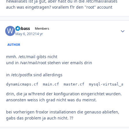
newaliases ist ja gut, aber hast du in die /etc/mail/aliases
auch was eingetragen? vorallem f?r den "root" account
webass
Autho
Members
May 6, 2012
14 yr
AUTHOR
mmh. /etc/mail gibts nicht
und in /var/mail/root stehen vier emails drin
in /etc/postfix sind allerdings
drin, die ja w?hrend der konfiguration eingerichtet wurden.
ansonsten weiss ich grad nicht was du meinst.
bei vorherigen froxlor installationen die genauso abliefen,
gabs das problem ja auch nicht. ??