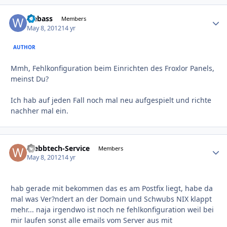
webass
Autho
Members
May 8, 2012
14 yr
AUTHOR
Mmh, Fehlkonfiguration beim Einrichten des Froxlor Panels,
meinst Du?
Ich hab auf jeden Fall noch mal neu aufgespielt und richte
nachher mal ein.
Webbtech-Service
Autho
Members
May 8, 2012
14 yr
hab gerade mit bekommen das es am Postfix liegt, habe da
mal was Ver?ndert an der Domain und Schwubs NIX klappt
mehr... naja irgendwo ist noch ne fehlkonfiguration weil bei
mir laufen sonst alle emails vom Server aus mit