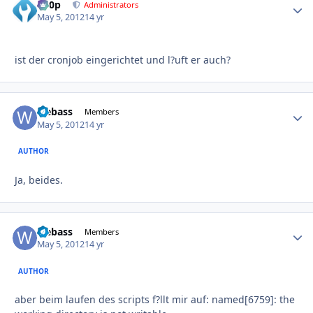
d00p
Autho
Administrators
May 5, 2012
14 yr
ist der cronjob eingerichtet und l?uft er auch?
webass
Autho
Members
May 5, 2012
14 yr
AUTHOR
Ja, beides.
webass
Autho
Members
May 5, 2012
14 yr
AUTHOR
aber beim laufen des scripts f?llt mir auf: named[6759]: the