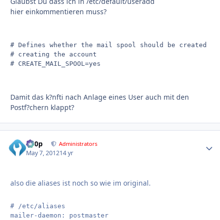
Glaubst Du dass ich in /etc/default/useradd
hier einkommentieren muss?
# Defines whether the mail spool should be created whi
# creating the account

Damit das k?nfti nach Anlage eines User auch mit den
Postf?chern klappt?
d00p
Autho
Administrators
May 7, 2012
14 yr
also die aliases ist noch so wie im original.
# /etc/aliases

mailer-daemon: postmaster
