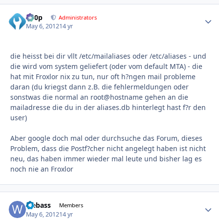
d00p
Autho
Administrators
May 6, 2012
14 yr
die heisst bei dir vllt /etc/mailaliases oder /etc/aliases - und
die wird vom system geliefert (oder vom default MTA) - die
hat mit Froxlor nix zu tun, nur oft h?ngen mail probleme
daran (du kriegst dann z.B. die fehlermeldungen oder
sonstwas die normal an root@hostname gehen an die
mailadresse die du in der aliases.db hinterlegt hast f?r den
user)
Aber google doch mal oder durchsuche das Forum, dieses
Problem, dass die Postf?cher nicht angelegt haben ist nicht
neu, das haben immer wieder mal leute und bisher lag es
noch nie an Froxlor
webass
Autho
Members
May 6, 2012
14 yr