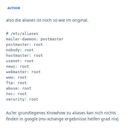
AUTHOR
also die aliases ist noch so wie im original.
# /etc/aliases

mailer-daemon: postmaster

postmaster: root

nobody: root

hostmaster: root

usenet: root

news: root

webmaster: root

www: root

ftp: root

abuse: root

noc: root

Au?er grundlegenes Knowhow zu aliases kan nich nichts
finden in google (ms-xchange ergebnisse helfen grad nix)