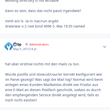
working directory is not writable
Kann es sein, dass das nicht passt irgendwie?
mmh ein ls -la in /var/run ergibt
drwxrwxr-x 2 root bind 4096 5. Mai 19:35 named
d00p
Autho
Administrators
May 5, 2012
14 yr
hat aber erstmal nichts mit den mails zu tun.
Wurde postfix und dovecot/courier korrekt konfiguriert wie
im Panel gezeigt? Was sagt die Mail log? Normal wird beim
anlegen eines Kunden-Mailkontos direkt von Froxlor aus
eine E-Mail an diesen Postfach geschickt, sodass es durch
den empfangenden Service direkt angelegt wird, falls es
noch nicht existiert