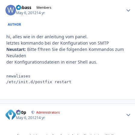
webass
Autho
Members
May 6, 2012
14 yr
AUTHOR
hi, alles wie in der anleitung vom panel.
letztes kommando bei der Konfiguration von SMTP
Neustart:
Bitte f?hren Sie die folgenden Kommandos zum
Neuladen
der Konfigurationsdateien in einer Shell aus.
newaliases

d00p
Autho
Administrators
May 6, 2012
14 yr