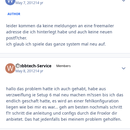
May 7, 2012
14 yr
AUTHOR
leider kommen da keine meldungen an eine freemailer
adresse die ich hinterlegt habe und auch keine neuen
postf?cher.
ich glaub ich spiele das ganze system mal neu auf.
Webbtech-Service
Autho
Members
May 8, 2012
14 yr
hallo das problem hatte ich auch gehabt, habe aus
verzweiflung ie Setup 6 mal neu machen m?ssen bis ich das
endlich geschaft hatte, es wird an einer fehlkonfiguration
liegen wie bei mir es war... geh am besten nochmals schritt
f?r schritt die anleitung und configs durch die Froxlor dir
anbietet. Das hat jedenfalls bei meinem problem geholfen.