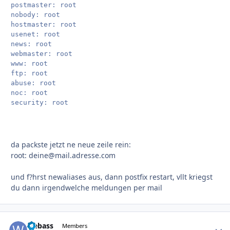
postmaster: root

nobody: root

hostmaster: root

usenet: root

news: root

webmaster: root

www: root

ftp: root

abuse: root

noc: root

da packste jetzt ne neue zeile rein:
root: deine@mail.adresse.com
und f?hrst newaliases aus, dann postfix restart, vllt kriegst
du dann irgendwelche meldungen per mail
webass
Autho
Members