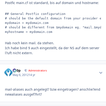
Postfic main.cf ist standard, bis auf domain und hostname:
## General Postfix configuration

# should be the default domain from your provider eg. 
mydomain = mydomain.com

# should be different from $mydomain eg. "mail.$mydoma
Hab noch kein mail. da stehen.
Ich habe bind 9 auch eingestellt, da der NS auf dem server
l?uft nicht extern.
d00p
Autho
Administrators
May 6, 2012
14 yr
mail-aliases auch angelegt? bzw eingetragen? anschlie?end
newaliases ausgef?hrt?