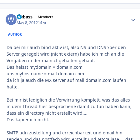
webass
Autho
Members
May 8, 2012
14 yr
AUTHOR
Da bei mir auch bind aktiv ist, also NS und DNS ?ber den
Server geregelt wird (nicht extern) habe ich mich an die
Vorgaben in der main.cf gehalten gehabt.
Das heisst mydomain = domain.com
uns myhostname = mail.domain.com
da ich ja auch die MX server auf mail.domain.com laufen
hatte.
Bei mir ist lediglich die Verwirrung komplett, was das alles
in dem Thread hier besprochene damit zu tun haben kann,
dass ein directory nicht erstellt wird....
Das kapier ich nicht.
SMTP udn zustellung und erreichbarkeit und email hin
senden und das postfach wird erstellt und /etc/aliase ... das