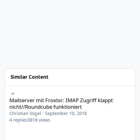
Similar Content
Mailserver mit Froxlor: IMAP Zugriff klappt nicht//Roundcube fu
Mailserver mit Froxlor: IMAP Zugriff klappt
nicht//Roundcube funktioniert
Christian Vogel
·
September 10, 2018
4
replies
3818
views