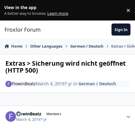
Skip to content
View in the app
×
Di
A better way to browse.
Learn more
.
Froxlor Forum
Sign In
Home
Other Languages
German / Deutsch
Extras > Sic
Extras > Sicherung wird nicht geöffnet
(HTTP 500)
FlowinBeatz
March 4, 2019
7 yr
in
German / Deutsch
FlowinBeatz
Autho
Members
March 4, 2019
7 yr