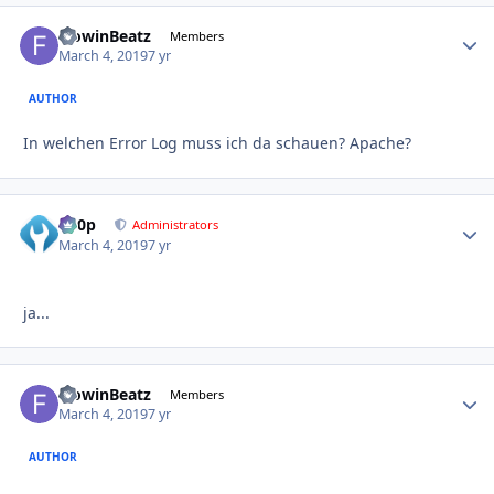
FlowinBeatz
Autho
Members
March 4, 2019
7 yr
AUTHOR
In welchen Error Log muss ich da schauen? Apache?
d00p
Autho
Administrators
March 4, 2019
7 yr
ja...
FlowinBeatz
Autho
Members
March 4, 2019
7 yr
AUTHOR