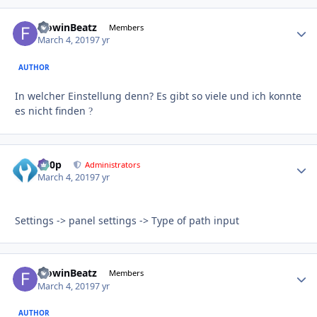
FlowinBeatz
Autho
Members
March 4, 2019
7 yr
AUTHOR
In welcher Einstellung denn? Es gibt so viele und ich konnte
es nicht finden
?
d00p
Autho
Administrators
March 4, 2019
7 yr
Settings -> panel settings -> Type of path input
FlowinBeatz
Autho
Members
March 4, 2019
7 yr
AUTHOR