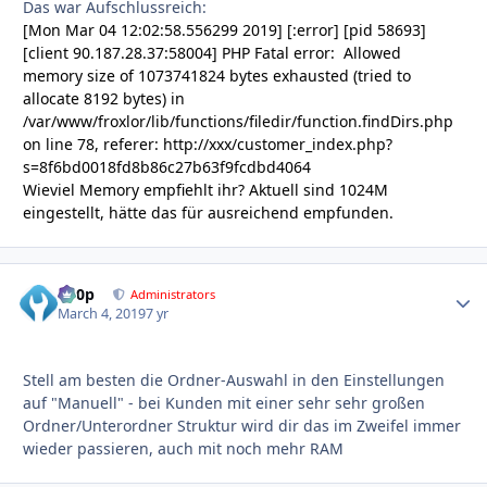
Das war Aufschlussreich:
[Mon Mar 04 12:02:58.556299 2019] [:error] [pid 58693]
[client 90.187.28.37:58004] PHP Fatal error:
Allowed
memory size of 1073741824 bytes exhausted (tried to
allocate 8192 bytes) in
/var/www/froxlor/lib/functions/filedir/function.findDirs.php
on line 78, referer: http://xxx/customer_index.php?
s=8f6bd0018fd8b86c27b63f9fcdbd4064
Wieviel Memory empfiehlt ihr? Aktuell sind 1024M
eingestellt, hätte das für ausreichend empfunden.
d00p
Autho
Administrators
March 4, 2019
7 yr
Stell am besten die Ordner-Auswahl in den Einstellungen
auf "Manuell" - bei Kunden mit einer sehr sehr großen
Ordner/Unterordner Struktur wird dir das im Zweifel immer
wieder passieren, auch mit noch mehr RAM