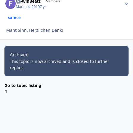
FlowinBeatz
Autho
Members
March 4, 2019
7 yr
AUTHOR
Maht Sinn. Herzlichen Dank!
Archived
This topic is now archived and is closed to further
replies.
Go to topic listing