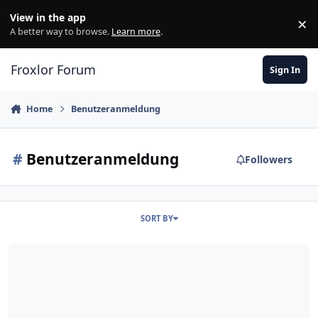
Skip to content
View in the app
×
Di
A better way to browse.
Learn more
.
Froxlor Forum
Sign In
Home
Benutzeranmeldung
#
Benutzeranmeldung
Followers
SORT BY
Fehler bei der Benutzeranmeldung