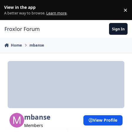
Skip to content
View in the app
×
Di
A better way to browse.
Learn more
.
Froxlor Forum
Sign In
Home
mbanse
mbanse
View Profile
Members