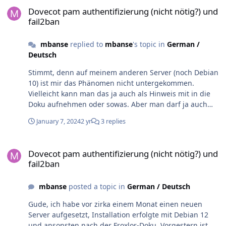
Dovecot pam authentifizierung (nicht nötig?) und fail2ban
Dovecot pam authentifizierung (nicht nötig?) und
fail2ban
mbanse
replied to
mbanse
's topic in
German /
Deutsch
Stimmt, denn auf meinem anderen Server (noch Debian
10) ist mir das Phänomen nicht untergekommen.
Vielleicht kann man das ja auch als Hinweis mit in die
Doku aufnehmen oder sowas. Aber man darf ja auch
nicht vergessen fail2ban gehört ja nicht zur Froxlor
January 7, 2024
2 yr
3 replies
Installation. Sprich an und für sich legt der User (wie
ich), dann selbst Hand an. Ich war aber anfangs mega
Dovecot pam authentifizierung (nicht nötig?) und fail2ban
irritiert, da die Logs sagen, dass der Login fehlschlägt,
Dovecot pam authentifizierung (nicht nötig?) und
der Login dann aber doch klappt. Da liegt die
fail2ban
Aufmerksamkeit wieder im Detail ;D.
mbanse
posted a topic in
German / Deutsch
Gude, ich habe vor zirka einem Monat einen neuen
Server aufgesetzt, Installation erfolgte mit Debian 12
und ansonsten nach der Froxlor-Doku. Vorgestern ist