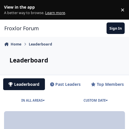
Skip to content
View in the app
×
Di
A better way to browse.
Learn more
.
Froxlor Forum
Sign In
Home
Leaderboard
Leaderboard
Leaderboard
Past Leaders
Top Members
IN ALL AREAS
CUSTOM DATE