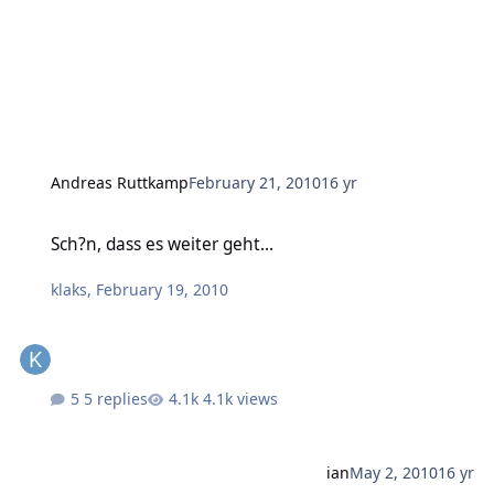
Andreas Ruttkamp
February 21, 2010
16 yr
Sch?n, dass es weiter geht...
Sch?n, dass es weiter geht...
klaks
,
February 19, 2010
5 replies
4.1k views
ian
May 2, 2010
16 yr