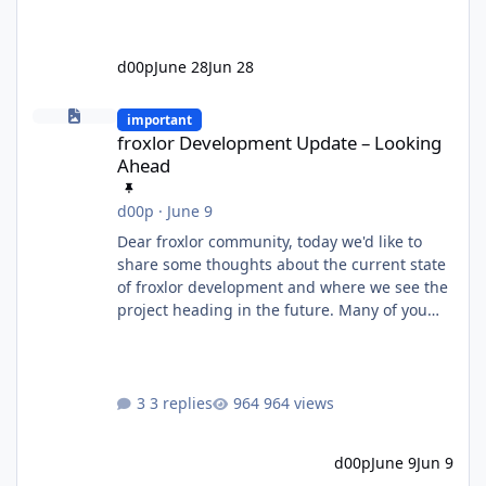
d00p
June 28
Jun 28
froxlor Development Update – Looking Ahead
important
froxlor Development Update – Looking
Ahead
d00p
·
June 9
Dear froxlor community, today we'd like to
share some thoughts about the current state
of froxlor development and where we see the
project heading in the future. Many of you
know that froxlor has been an open-source
project for a very long time. Some of us have
been maintaining and developing it for well
over a decade, through countless releases,
3 replies
964 views
feature additions, bug fixes and architectural
changes. Over the years, one thing has
d00p
June 9
Jun 9
always driven us: building something useful