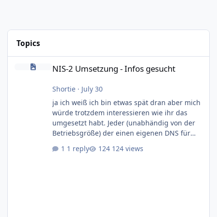
Topics
NIS-2 Umsetzung - Infos gesucht
NIS-2 Umsetzung - Infos gesucht
Shortie
·
July 30
ja ich weiß ich bin etwas spät dran aber mich
würde trotzdem interessieren wie ihr das
umgesetzt habt. Jeder (unabhändig von der
Betriebsgröße) der einen eigenen DNS für
seine Kundendomains betreibt fällt ja unter
1 reply
124 views
die NIS-2 Richtlinie. Zitat: Gemäß § 28 Absatz
1 Nr. 2 BSIG sind DNS-Diensteanbieter,
unabhängig ihrer Größe, verpflichtet die
Anforderungen nach §§ 30 ff. BSIG zu
erfüllen. Damit kommen Dinge wie
Registrierungspflicht beim BSI, erstellen
diverser Dokumentation wie Informationssich