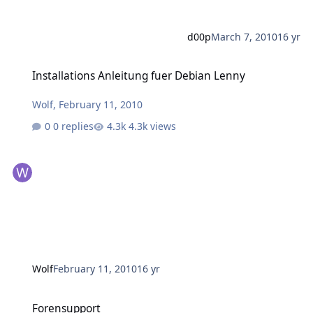
d00p
March 7, 2010
16 yr
Installations Anleitung fuer Debian Lenny
Installations Anleitung fuer Debian Lenny
Wolf
,
February 11, 2010
0 replies
4.3k views
Wolf
February 11, 2010
16 yr
Forensupport
Forensupport