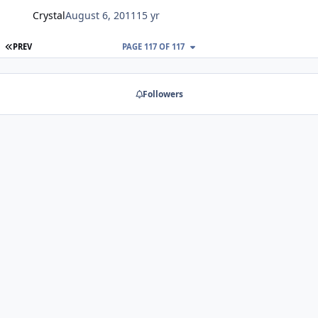
Crystal
August 6, 2011
15 yr
FIRST PAGE
PREV
PAGE 117 OF 117
Followers