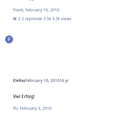
frank
,
February 10, 2010
2 replies
3.5k views
EleRas
February 10, 2010
16 yr
Viel Erfolg!
Viel Erfolg!
flo
,
February 3, 2010