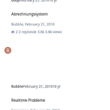
d00p
February 27, 2010
16 yr
Abrechnungssystem
Abrechnungssystem
Bubble
,
February 21, 2010
2 replies
3.8k views
Bubble
February 21, 2010
16 yr
Realtime Probleme
Realtime Probleme