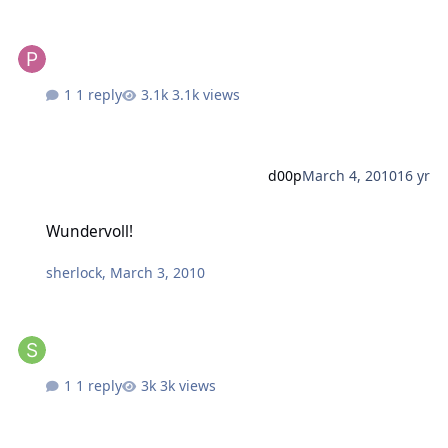
1 reply
3.1k views
d00p
March 4, 2010
16 yr
Wundervoll!
Wundervoll!
sherlock
,
March 3, 2010
1 reply
3k views