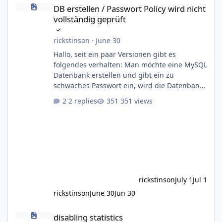
DB erstellen / Passwort Policy wird nicht vollständig geprüft
DB erstellen / Passwort Policy wird nicht
vollständig geprüft
rickstinson
·
June 30
Hallo, seit ein paar Versionen gibt es
folgendes verhalten: Man möchte eine MySQL
Datenbank erstellen und gibt ein zu
schwaches Passwort ein, wird die Datenbank
angelegt, aber der User nicht In diesem Fall
2 replies
351 views
lautet die Policy: 8 Zeichen, ein groß- und ein
kleinbuchstaben, aber keine Sonderzeichen
als Pflicht Erstellt man ein Passwort ohne
Sonderzeichen kommt folgende Meldung:
SQLSTATE[HY000]: General error: 1819 Your
password does not satisfy the current policy
requirements Die angelegte DB ist
rickstinson
July 1
Jul 1
rickstinson
June 30
Jun 30
disabling statistics
disabling statistics