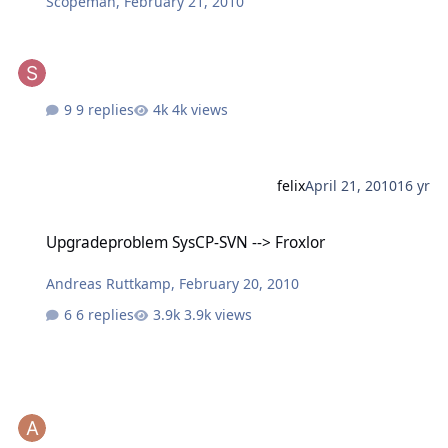
Scopeman
,
February 21, 2010
9 replies
4k views
felix
April 21, 2010
16 yr
Upgradeproblem SysCP-SVN --> Froxlor
Upgradeproblem SysCP-SVN --> Froxlor
Andreas Ruttkamp
,
February 20, 2010
6 replies
3.9k views