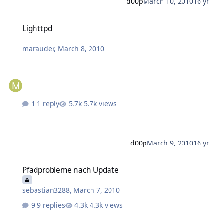
d00p
March 10, 2010
16 yr
Lighttpd
Lighttpd
marauder
,
March 8, 2010
1 reply
5.7k views
d00p
March 9, 2010
16 yr
Pfadprobleme nach Update
Pfadprobleme nach Update
sebastian3288
,
March 7, 2010
9 replies
4.3k views