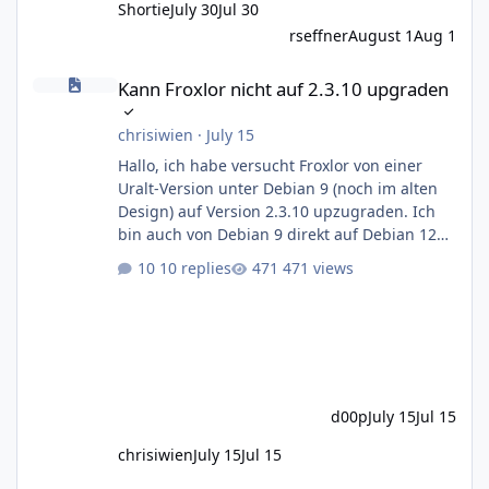
Shortie
July 30
Jul 30
rseffner
August 1
Aug 1
Kann Froxlor nicht auf 2.3.10 upgraden
Kann Froxlor nicht auf 2.3.10 upgraden
chrisiwien
·
July 15
Hallo, ich habe versucht Froxlor von einer
Uralt-Version unter Debian 9 (noch im alten
Design) auf Version 2.3.10 upzugraden. Ich
bin auch von Debian 9 direkt auf Debian 12
Bookworm gesprungen, das ging auch nicht
10 replies
471 views
ohne Querelen. Das neue Login-Panel von
Froxlor 2.3.10 war sichtbar, auch das
Dashboard, wo man links nur "froxlor
upgrade" sieht. Unten auf "proceed" geklickt,
Database integrity ok. Aber "Click here to
continue" führt mich nur wieder zur froxlor
d00p
July 15
Jul 15
update Seite. Ich habe in der Zwische
chrisiwien
July 15
Jul 15