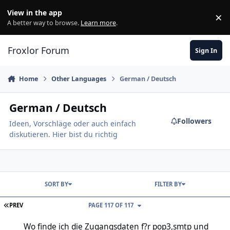
Skip to content
View in the app
×
Di
A better way to browse.
Learn more
.
Froxlor Forum
Sign In
Home
Other Languages
German / Deutsch
German / Deutsch
Followers
Ideen, Vorschläge oder auch einfach
diskutieren. Hier bist du richtig
SORT BY
FILTER BY
FIRST PAGE
PREV
PAGE 117 OF 117
Wo finde ich die Zugangsdaten f?r pop3,smtp und ftp?
Wo finde ich die Zugangsdaten f?r pop3,smtp und