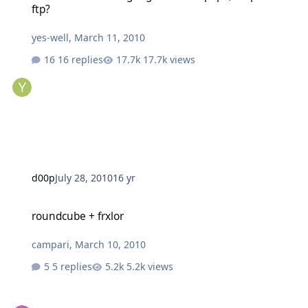
ftp?
yes-well
,
March 11, 2010
16 replies
17.7k views
d00p
July 28, 2010
16 yr
roundcube + frxlor
roundcube + frxlor
campari
,
March 10, 2010
5 replies
5.2k views