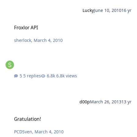
Lucky
June 10, 2010
16 yr
Froxlor API
Froxlor API
sherlock
,
March 4, 2010
5 replies
6.8k views
d00p
March 26, 2013
13 yr
Gratulation!
Gratulation!
PCDSven
,
March 4, 2010