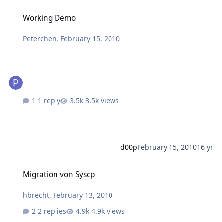
Working Demo
Working Demo
Peterchen
,
February 15, 2010
1 reply
3.5k views
d00p
February 15, 2010
16 yr
Migration von Syscp
Migration von Syscp
hbrecht
,
February 13, 2010
2 replies
4.9k views